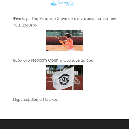
Φινάλε με 15η θέση του Σιφναίου στον προκριματικό των
10μ. Σταθερά
8άδα στο Neocom Open η Ουσταμπασίδου
Πήρε Σαββίδη ο Πιερικός