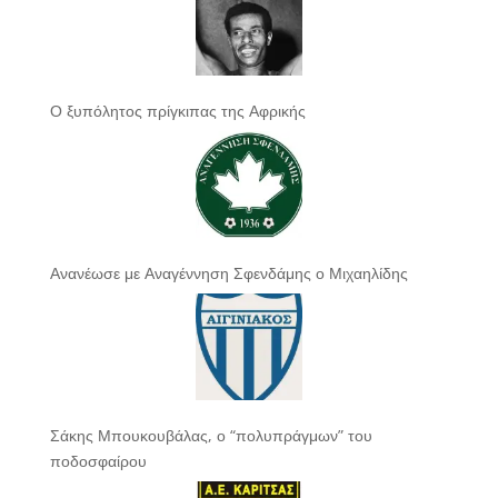
Ο ξυπόλητος πρίγκιπας της Αφρικής
Ανανέωσε με Αναγέννηση Σφενδάμης ο Μιχαηλίδης
Σάκης Μπουκουβάλας, ο “πολυπράγμων” του
ποδοσφαίρου