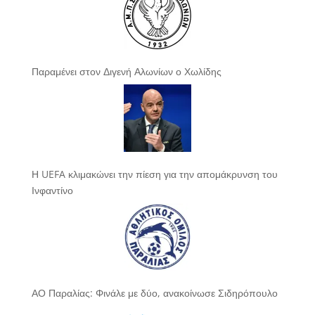
Παραμένει στον Διγενή Αλωνίων ο Χωλίδης
Η UEFA κλιμακώνει την πίεση για την απομάκρυνση του
Ινφαντίνο
ΑΟ Παραλίας: Φινάλε με δύο, ανακοίνωσε Σιδηρόπουλο