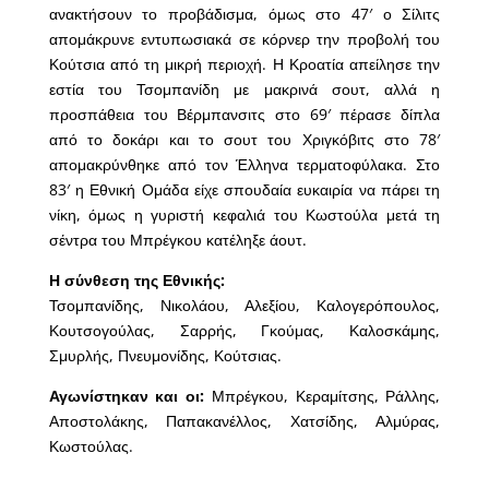
ανακτήσουν το προβάδισμα, όμως στο 47′ ο Σίλιτς
απομάκρυνε εντυπωσιακά σε κόρνερ την προβολή του
Κούτσια από τη μικρή περιοχή. Η Κροατία απείλησε την
εστία του Τσομπανίδη με μακρινά σουτ, αλλά η
προσπάθεια του Βέρμπανσιτς στο 69′ πέρασε δίπλα
από το δοκάρι και το σουτ του Χριγκόβιτς στο 78′
απομακρύνθηκε από τον Έλληνα τερματοφύλακα. Στο
83′ η Εθνική Ομάδα είχε σπουδαία ευκαιρία να πάρει τη
νίκη, όμως η γυριστή κεφαλιά του Κωστούλα μετά τη
σέντρα του Μπρέγκου κατέληξε άουτ.
Η σύνθεση της Εθνικής:
Τσομπανίδης, Νικολάου, Αλεξίου, Καλογερόπουλος,
Κουτσογούλας, Σαρρής, Γκούμας, Καλοσκάμης,
Σμυρλής, Πνευμονίδης, Κούτσιας.
Αγωνίστηκαν και οι:
Μπρέγκου, Κεραμίτσης, Ράλλης,
Αποστολάκης, Παπακανέλλος, Χατσίδης, Αλμύρας,
Κωστούλας.