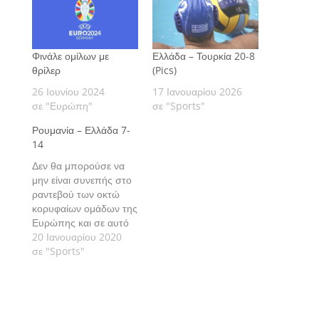
Φινάλε ομίλων με
Ελλάδα – Τουρκία 20-8
θρίλερ
(Pics)
26 Ιουνίου 2024
17 Ιανουαρίου 2026
σε "Ευρώπη"
σε "Sports"
Ρουμανία – Ελλάδα 7-
14
Δεν θα μπορούσε να
μην είναι συνεπής στο
ραντεβού των οκτώ
κορυφαίων ομάδων της
Ευρώπης και σε αυτό
το 34ο Ευρωπαϊκό
20 Ιανουαρίου 2020
πρωτάθλημα στη
σε "Sports"
Βουδαπέστη η Εθνική
μας ομάδα
υδατοσφαίρισης των
Ανδρών.