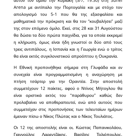
αυτόν τον όμιλο την Κυριακή (5/7, 19.30) στη Sunel
Arena με αντίπαλο την Πορτογαλία και με στόχο τον
απολογισμό του 5-1 που θα της εξασφαλίσει και
μαθηματικά την πρόκριση και θα τον “κουβαλήσει” μαζί
της στον επόμενο όμιλο. Εκεί, στις 28 και 31 Αυγούστου
θα δώσει τα δύο πρώτα παιχνίδια, για τα οποία εκκρεμεί
η κλήρωση, όμως είναι ήδη γνωστοί οι δύο από τους
τρεις αντιπάλους, η Ισπανία και η Γεωργία ενώ ο τρίτος
θα είναι εκτός συγκλονιστικού απροόπτου η Ουκρανία.
H Εθνική προπονήθηκε σήμερα στη Γλυφάδα και εν
συνεχεία είναι προγραμματισμένη η αναχώρηση με
πτήση τσάρτερ για την Οραντέα. Στην αποστολή
συμμετέχουν 12 παίκτες, αφού ο Ντίνος Μήτογλου θα
είναι οριστικά εκτός του “παράθυρου” καθώς δεν
προλαβαίνει να αποθεραπευτεί, ενώ από αυτούς που
συμμετείχαν στις προπονήσεις των τελευταίων ημέρων
έμειναν πίσω ο Νίκος Πλώτας και ο Νίκος Τουλιάτος.
Οι 12 της αποστολής είναι οι, Κώστας Παπανικολάου,
Γιαννούλης Λαρεντζάκης, Βασίλης Τολιόπουλος,