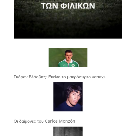
Γκόραν Βλάοβιτς: Εκείνο το μακρόσυρτο «αααχ»
Οι δαίμονες του Carlos Monzón