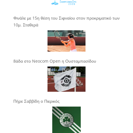
Φινάλε με 15η θέση του Σιφναίου στον προκριματικό των
10μ. Σταθερά
8άδα στο Neocom Open η Ουσταμπασίδου
Πήρε Σαββίδη ο Πιερικός