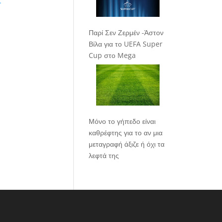
.
Παρί Σεν Ζερμέν -Άστον
Βίλα για το UEFA Super
Cup στο Mega
Μόνο το γήπεδο είναι
καθρέφτης για το αν μια
μεταγραφή άξιζε ή όχι τα
λεφτά της