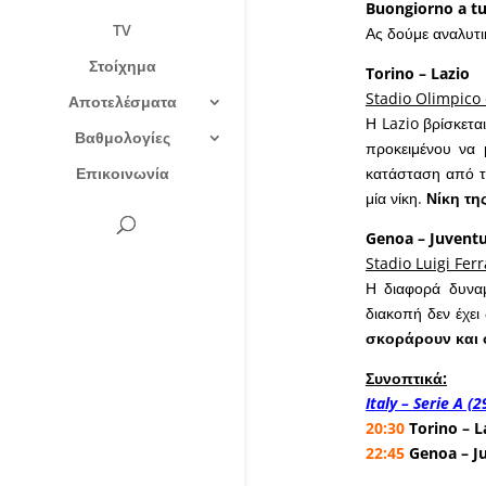
Buongiorno a tut
TV
Ας δούμε αναλυτι
Στοίχημα
Torino – Lazio
Stadio Olimpico 
Αποτελέσματα
Η Lazio βρίσκετα
Βαθμολογίες
προκειμένου να μ
Επικοινωνία
κατάσταση από τη
μία νίκη.
Νίκη τη
Genoa – Juvent
Stadio Luigi Ferr
Η διαφορά δυναμ
διακοπή δεν έχει
σκοράρουν και 
Συνοπτικά:
Italy – Serie A (
20:30
Torino – L
22:45
Genoa – J