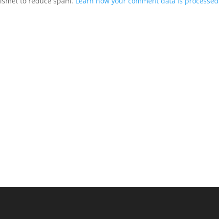
Akismet to reduce spam.
Learn how your comment data is processed