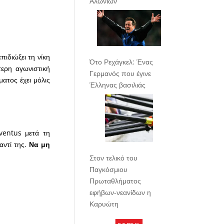
Αλωνίων
ιδιώξει τη νίκη
Ότο Ρεχάγκελ: Ένας
τερη αγωνιστική
Γερμανός που έγινε
ατος έχει μόλις
Έλληνας βασιλιάς
ventus μετά τη
αντί της.
Να μη
Στον τελικό του
Παγκόσμιου
Πρωταθλήματος
εφήβων-νεανίδων η
Καρυώτη