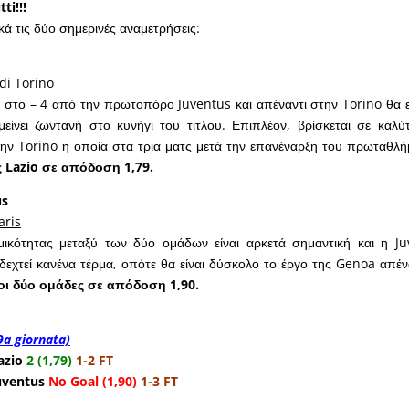
ti!!!
κά τις δύο σημερινές αναμετρήσεις:
di Torino
ι στο – 4 από την πρωτοπόρο Juventus και απέναντι στην Torino θα επ
είνει ζωντανή στο κυνήγι του τίτλου. Επιπλέον, βρίσκεται σε καλύ
ν Torino η οποία στα τρία ματς μετά την επανέναρξη του πρωταθλήμ
ς Lazio σε απόδοση 1,79.
us
aris
ικότητας μεταξύ των δύο ομάδων είναι αρκετά σημαντική και η Ju
 δεχτεί κανένα τέρμα, οπότε θα είναι δύσκολο το έργο της Genoa απέν
οι δύο ομάδες σε απόδοση 1,90.
29a giornata)
azio
2 (1,79)
1-2 FT
uventus
No Goal (1,90)
1-3 FT