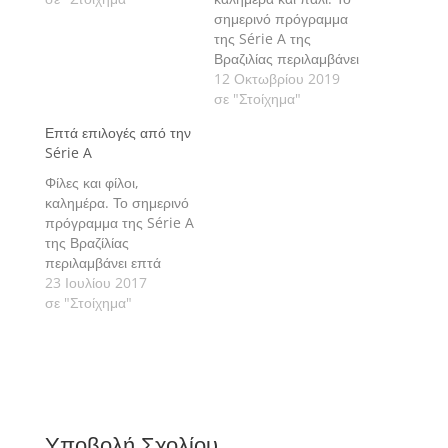
σημερινό πρόγραμμα
της Série A της
Βραζιλίας περιλαμβάνει
τρεις αγώνες με τους
12 Οκτωβρίου 2019
οποίους ανοίγει η 25η
σε "Στοίχημα"
αγωνιστική. Πάμε να
Επτά επιλογές από την
δούμε τις εκτιμήσεις
Série A
μας αναλυτικά.
Φίλες και φίλοι,
καλημέρα. Το σημερινό
πρόγραμμα της Série A
της Βραζίλίας
περιλαμβάνει επτά
αγώνες για τη 16η
23 Ιουλίου 2017
αγωνιστική. Πάμε να
σε "Στοίχημα"
δούμε τις εκτιμήσεις
μας αναλυτικά.
Υποβολή Σχολίου