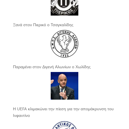
Ξανά στον Πιερικό ο Τσαγκαλίδης
Παραμένει στον Διγενή Αλωνίων ο Χωλίδης
Η UEFA κλιμακώνει την πίεση για την απομάκρυνση του
Ινφαντίνο