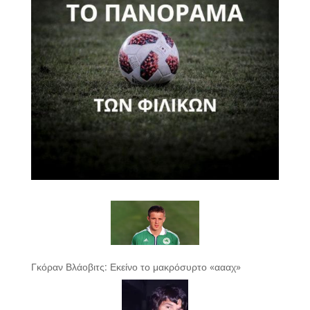
Γκόραν Βλάοβιτς: Εκείνο το μακρόσυρτο «αααχ»