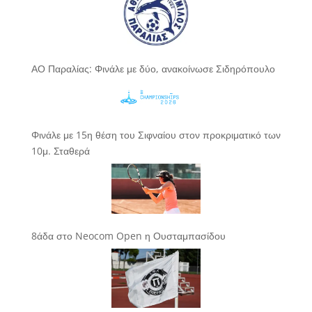
ΑΟ Παραλίας: Φινάλε με δύο, ανακοίνωσε Σιδηρόπουλο
Φινάλε με 15η θέση του Σιφναίου στον προκριματικό των
10μ. Σταθερά
8άδα στο Neocom Open η Ουσταμπασίδου