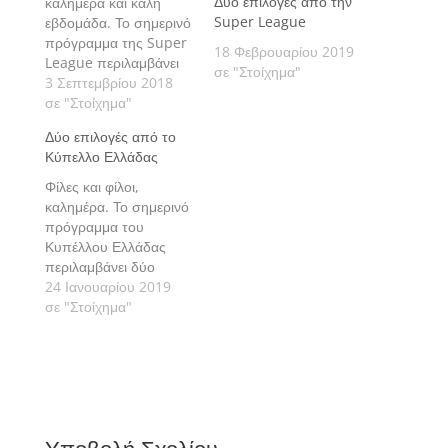
Δύο επιλογές από την
καλημέρα και καλή
Super League
εβδομάδα. Το σημερινό
πρόγραμμα της Super
18 Φεβρουαρίου 2019
League περιλαμβάνει
σε "Στοίχημα"
δύο αγώνες με τους
3 Σεπτεμβρίου 2018
οποίους
σε "Στοίχημα"
ολοκληρώνεται η 2η
Δύο επιλογές από το
αγωνιστική. Πάμε να
Κύπελλο Ελλάδας
δούμε τις εκτιμήσεις
μας αναλυτικά.
Φίλες και φίλοι,
καλημέρα. Το σημερινό
πρόγραμμα του
Κυπέλλου Ελλάδας
περιλαμβάνει δύο
αγώνες με τους
24 Ιανουαρίου 2019
οποίους
σε "Στοίχημα"
ολοκληρώνεται η 2η
αγωνιστική της 5ης
φάσης. Πάμε να δούμε
τις εκτιμήσεις μας
αναλυτικά.