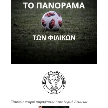
Τέσσερις νεαροί παραμένουν στον Διγενή Αλωνίων