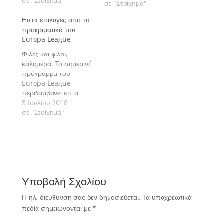
φάσης που διεξάγεται
σε "Στοίχημα"
σε "Στοίχημα"
στην Elbasan Arena
Επτά επιλογές από τα
όπου η Prishtina
προκριματικά του
αντιμετωπίζει την Inter
Europa League
d'Escaldes. Πάμε να
δούμε την εκτίμησή μας
Φίλες και φίλοι,
αναλυτικά.
καλημέρα. Το σημερινό
πρόγραμμα του
Europa League
περιλαμβάνει επτά
αγώνες με τους
5 Ιουλίου 2018
οποίους
σε "Στοίχημα"
ολοκληρώνεται ο
προκαταρκτικός γύρος.
Πάμε να δούμε τις
εκτιμήσεις μας
αναλυτικά.
Υποβολή Σχολίου
Η ηλ. διεύθυνση σας δεν δημοσιεύεται.
Τα υποχρεωτικά
πεδία σημειώνονται με
*