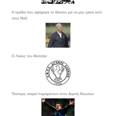
Η ομάδα που αψήφησε το θάνατο για να μην χάσει από
τους Ναζί
Ο Λύκος του Ματσέιο
Τέσσερις νεαροί παραμένουν στον Διγενή Αλωνίων