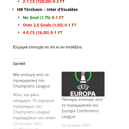
2-1 CS (120,00)
0-2 FT
HB Tórshavn – Inter d’Escaldes
No Goal (1,75)
0-1 FT
Over 2,5 Goals (1,93)
0-1 FT
4-0 CS (16,00)
0-1 FT
Εύχομαι επιτυχία σε ότι κι αν επιλέξετε.
Σχετικά
Μία επιλογή από τα
προκριματικά του
Champions League
Φίλες και φίλοι,
Τέσσερις επιλογές από
καλημέρα. Το σημερινό
τα προκριματικά του
πρόγραμμα του
Europa Conference
Champions League
League
περιλαμβάνει τον τελικό
της προ-προκριματικής
25 Ιουνίου 2021
20 Ιουλίου 2021