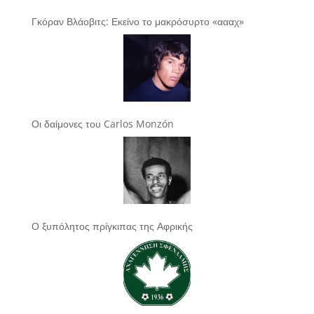
Γκόραν Βλάοβιτς: Εκείνο το μακρόσυρτο «αααχ»
Οι δαίμονες του Carlos Monzón
Ο ξυπόλητος πρίγκιπας της Αφρικής