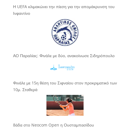
Η UEFA κλιμακώνει την πίεση για την απομάκρυνση του
Ινφαντίνο
ΑΟ Παραλίας: Φινάλε με δύο, ανακοίνωσε Σιδηρόπουλο
Φινάλε με 15η θέση του Σιφναίου στον προκριματικό των
10μ. Σταθερά
8άδα στο Neocom Open η Ουσταμπασίδου