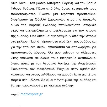
Νίκο Νίκου, τον μασέρ Μπάμπη Γιαρένη και τον βοηθό
Γιώργο Τσάτση. Πάνω από όλα, όμως, ευχαριστώ τους
ποδοσφαιριστές. Έκαναν μια τεράστια προσπάθεια,
διαφήμισαν τη Θύελλα Σαρακηνών στον πιο δύσκολο
όμιλο της Βόρειας Ελλάδας πετυχαίνοντας ιστορικές
νίκες και ανεπανάληπτα αποτελέσματα για την ιστορία
της ομάδας. Όλα αυτά θα αξιολογηθούν από την ιστορία
στο μέλλον. Παρ’ ότι ήμουν στο πρότζεκτ της ομάδας και
για την επόμενη σεζόν, αποφάσισα να αποχωρήσω για
προσωπικούς λόγους. Θα μου μείνουν οι αξέχαστες
νίκες απέναντι σε όλους τους ιστορικούς αντιπάλους,
όπως αυτές με τον Αγροτικό Αστέρα, την Αναγέννηση
Γιαννιτσών, τον Μακεδονικό. Εύχομαι στην ομάδα ό,τι
καλύτερο και στους φιλάθλους να χαρούν ξανά μια τέτοια
πορεία στο μέλλον. Θα είμαι πάντα φίλος της ομάδας και
θα την παρακολουθώ με ιδιαίτερη αγάπη».
πηγή:
metrosport.gr