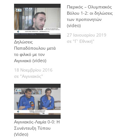
Πιερικός – Ολυμπιακός
Βόλου 1-2: οι δηλώσεις
των προπονητών
(video)
27 Ιανουαρίου 2019
σε "Γ' Εθνική"
Δηλώσεις
Παπαδόπουλου μετά
το φιλικό με τον
Αιγινιακό (video)
18 Νοεμβρίου 2016
σε "Αιγινιακός"
Αιγινιακός-Λαμία 0-0: Η
Συνέντευξη Τύπου
(Video)