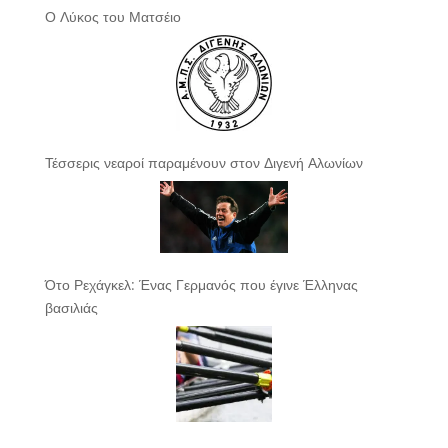
Ο Λύκος του Ματσέιο
Τέσσερις νεαροί παραμένουν στον Διγενή Αλωνίων
Ότο Ρεχάγκελ: Ένας Γερμανός που έγινε Έλληνας
βασιλιάς