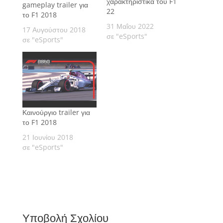
χαρακτηριστικά του F1
gameplay trailer για
22
το F1 2018
31 Μαΐου 2022
17 Αυγούστου 2018
σε "eSports"
σε "eSports"
Καινούργιο trailer για
το F1 2018
21 Ιουνίου 2018
σε "eSports"
Υποβολή Σχολίου