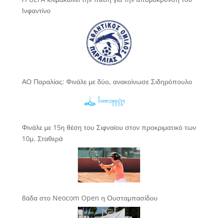
Ινφαντίνο
ΑΟ Παραλίας: Φινάλε με δύο, ανακοίνωσε Σιδηρόπουλο
Φινάλε με 15η θέση του Σιφναίου στον προκριματικό των
10μ. Σταθερά
8άδα στο Neocom Open η Ουσταμπασίδου