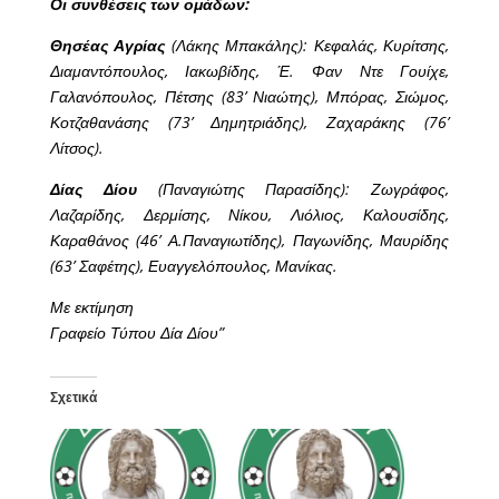
Οι συνθέσεις των ομάδων:
Θησέας Αγρίας
(Λάκης Μπακάλης): Κεφαλάς, Κυρίτσης,
Διαμαντόπουλος, Ιακωβίδης, Έ. Φαν Ντε Γουίχε,
Γαλανόπουλος, Πέτσης (83’ Νιαώτης), Μπόρας, Σιώμος,
Κοτζαθανάσης (73’ Δημητριάδης), Ζαχαράκης (76’
Λίτσος).
Δίας Δίου
(Παναγιώτης Παρασίδης): Ζωγράφος,
Λαζαρίδης, Δερμίσης, Νίκου, Λιόλιος, Καλουσίδης,
Καραθάνος (46’ Α.Παναγιωτίδης), Παγωνίδης, Μαυρίδης
(63’ Σαφέτης), Ευαγγελόπουλος, Μανίκας.
Με εκτίμηση
Γραφείο Τύπου Δία Δίου”
Σχετικά