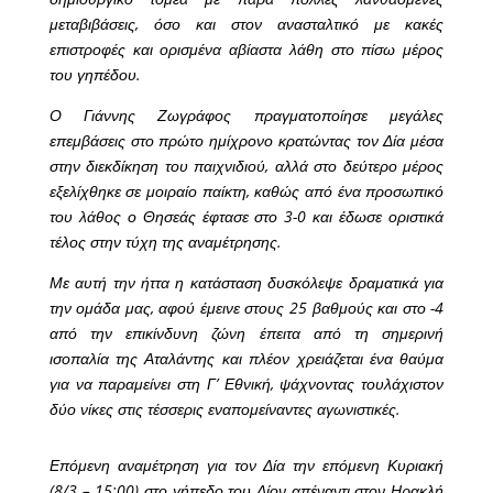
μεταβιβάσεις, όσο και στον ανασταλτικό με κακές
επιστροφές και ορισμένα αβίαστα λάθη στο πίσω μέρος
του γηπέδου.
Ο Γιάννης Ζωγράφος πραγματοποίησε μεγάλες
επεμβάσεις στο πρώτο ημίχρονο κρατώντας τον Δία μέσα
στην διεκδίκηση του παιχνιδιού, αλλά στο δεύτερο μέρος
εξελίχθηκε σε μοιραίο παίκτη, καθώς από ένα προσωπικό
του λάθος ο Θησεάς έφτασε στο 3-0 και έδωσε οριστικά
τέλος στην τύχη της αναμέτρησης.
Με αυτή την ήττα η κατάσταση δυσκόλεψε δραματικά για
την ομάδα μας, αφού έμεινε στους 25 βαθμούς και στο -4
από την επικίνδυνη ζώνη έπειτα από τη σημερινή
ισοπαλία της Αταλάντης και πλέον χρειάζεται ένα θαύμα
για να παραμείνει στη Γ’ Εθνική, ψάχνοντας τουλάχιστον
δύο νίκες στις τέσσερις εναπομείναντες αγωνιστικές.
Επόμενη αναμέτρηση για τον Δία την επόμενη Κυριακή
(8/3 – 15:00) στο γήπεδο του Δίον απέναντι στον Ηρακλή