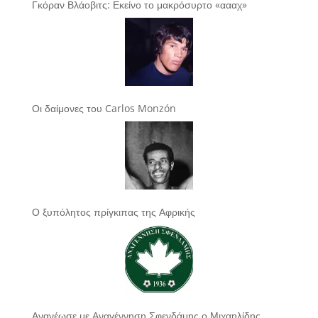
Γκόραν Βλάοβιτς: Εκείνο το μακρόσυρτο «αααχ»
Οι δαίμονες του Carlos Monzón
Ο ξυπόλητος πρίγκιπας της Αφρικής
Ανανέωσε με Αναγέννηση Σφενδάμης ο Μιχαηλίδης