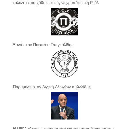
ταλέντο που χάθηκε και έγινε χρυσάφι στη Ρεάλ
Ξανά στον Πιερικό ο Τσαγκαλίδης
Παραμένει στον Διγενή Αλωνίων ο Χωλίδης
Η UEFA κλιμακώνει την πίεση για την απομάκρυνση του