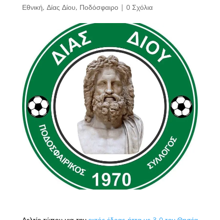
Εθνική
,
Δίας Δίου
,
Ποδόσφαιρο
|
0 Σχόλια
Δελτίο τύπου για την
εκτός έδρας ήττα με 3-0 τον Θησέα