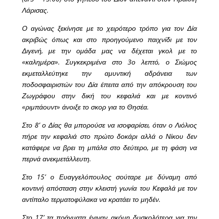
Λάρισας.
Ο αγώνας ξεκίνησε με το χειρότερο τρόπο για τον Δία
ακριβώς όπως και στο προηγούμενο παιχνίδι με τον
Διγενή, με την ομάδα μας να δέχεται γκολ με το
«καλημέρα». Συγκεκριμένα στο 3ο λεπτό, ο Σιώμος
εκμεταλλεύτηκε την αμυντική αδράνεια των
ποδοσφαιριστών του Δία έπειτα από την απόκρουση του
Ζωγράφου στην δική του κεφαλιά και με κοντινό
«ριμπάουντ» άνοιξε το σκορ για το Θησέα.
Στο 8’ ο Δίας θα μπορούσε να ισοφαρίσει, όταν ο Λιόλιος
πήρε την κεφαλιά στο πρώτο δοκάρι αλλά ο Νίκου δεν
κατάφερε να βρει τη μπάλα στο δεύτερο, με τη φάση να
περνά ανεκμετάλλευτη.
Στο 15’ ο Ευαγγελόπουλος σούταρε με δύναμη από
κοντινή απόσταση στην κλειστή γωνία του Κεφαλά με τον
αντίπαλο τερματοφύλακα να κρατάει το μηδέν.
Στο 17’ τα πράγματα έγιναν ακόμη δυσκολότερα για την