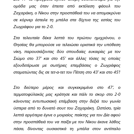
ομάδα μας όταν έπειτα από εκτέλεση φάουλ του
Ζαχαράκη, ο Νίκου στην προσπάθειά του να απομακρύνει
σε κόρνερ έστειλε τη μπάλα στα δίχτυα της εστίας του
Ζωγράφου για το 2-0.
Στα τελευταία δέκα λεπτά του πρώτου ημιχρόνου, ο
Θησέας θα μπορούσε να τελειώσει οριστικά την υπόθεση
νίκη, παρουσιάζοντας δύο σπουδαίες ευκαιρίες με τον
Σιώμο στο 37’ και στο 45’ και άλλες τόσες τις οποίες
εξουδετέρωσε με σωτήριες επεμβάσεις ο Ζωγράφος
σταματώντας δις σε τετ-α-τετ τον Πέτση στο 43’ και στο 45’!
Στο δεύτερο μέρος και συγκεκριμένα στο 47’, ο
τερματοφύλακάς μας κράτησε και πάλι το σκορ στο 2-0
κάνοντας εντυπωσιακή επέμβαση στην δεξιά του γωνία
ύστερα από το δυνατό σουτ του Ζαχαράκη. Ωστόσο, τρία
λεπτά αργότερα έγινε ο μοιραίος παίκτης για τον Δία αφού
στην προσπάθειά του να παίξει με τον Νίκου έκανε λάθος
πάσα, δίνοντας ουσιαστικά τη μπάλα στον αντίπαλο