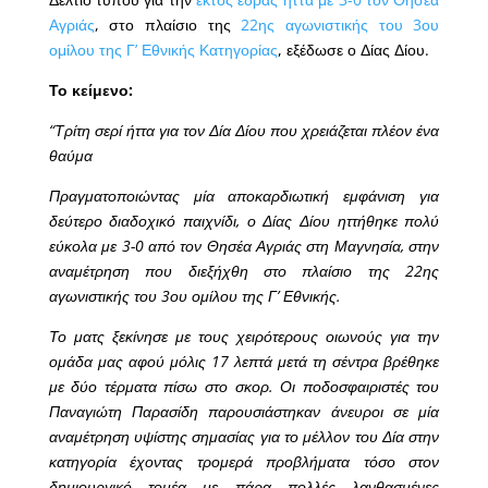
Αγριάς
, στο πλαίσιο της
22ης αγωνιστικής του 3ου
ομίλου της Γ’ Εθνικής Κατηγορίας
, εξέδωσε ο Δίας Δίου.
Το κείμενο:
“Τρίτη σερί ήττα για τον Δία Δίου που χρειάζεται πλέον ένα
θαύμα
Πραγματοποιώντας μία αποκαρδιωτική εμφάνιση για
δεύτερο διαδοχικό παιχνίδι, ο Δίας Δίου ηττήθηκε πολύ
εύκολα με 3-0 από τον Θησέα Αγριάς στη Μαγνησία, στην
αναμέτρηση που διεξήχθη στο πλαίσιο της 22ης
αγωνιστικής του 3ου ομίλου της Γ’ Εθνικής.
Το ματς ξεκίνησε με τους χειρότερους οιωνούς για την
ομάδα μας αφού μόλις 17 λεπτά μετά τη σέντρα βρέθηκε
με δύο τέρματα πίσω στο σκορ. Οι ποδοσφαιριστές του
Παναγιώτη Παρασίδη παρουσιάστηκαν άνευροι σε μία
αναμέτρηση υψίστης σημασίας για το μέλλον του Δία στην
κατηγορία έχοντας τρομερά προβλήματα τόσο στον
δημιουργικό τομέα με πάρα πολλές λανθασμένες