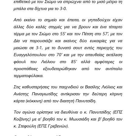
επιθετικό με τον Σιώμο να σπρώχνει από το μισό μέτρο τη
μπάλα στα δίχτυα για το 3-0.
Από εκείνο το σημείο και έπειτα, οι γηπεδούχοι είχαν
άλλες δύο καλές στιγμές για να βρουν και ένα τέταρτο
τέρμα με τον Σιώμο στο 55’ και τον Πέτση στο 57’, με τον
Δία να παρουσιάζει και εκείνος δύο ευκαιρίες για να
μειώσει σε 3-1, με το δυνατό σουτ εντός περιοχής του
Ευαγγελόπουλου στο 70’ και με την απευθείας εκτέλεση
φάουλ του Λιόλιου στο 85’ αλλά αμφότερες οι
προσπάθειες εξουδετερώθηκαν από τον αντίπαλο
τερματοφύλακα.
Στις καθυστερήσεις του παιχνιδιού οι Βασίλης Λιόλιος και
Ανέστης Παναγιωτίδης αντίκρισαν την δεύτερη κίτρινη
κάρτα (κόκκινη) από τον διαιτητή Πανυτσίδη.
Τον αγώνα ορίστηκε να διευθύνει ο κ. Πανυτσίδης (ΕΠΣ
Κοζάνης) με α’ βοηθό τον κ. Μωυσιάδη και β’ βοηθό τον
κ. Στεφούλη (ΕΠΣ Γρεβενών).