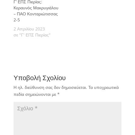
Γ’ ΕΠΣ Πιερίας:
Κεραυνός Μακρυγιάλου
– ΠΑΟ Κονταριώτισσας
2-5
2 Απριλίου 2023
σε "Γ' ΕΠΣ Πιερίας"
Υποβολή Σχολίου
Η ηλ. διεύθυνση σας δεν δημοσιεύεται.
Τα υποχρεωτικά
πεδία σημειώνονται με
*