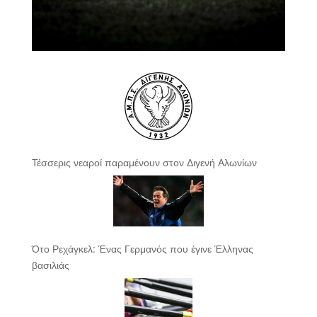
Τέσσερις νεαροί παραμένουν στον Διγενή Αλωνίων
Ότο Ρεχάγκελ: Ένας Γερμανός που έγινε Έλληνας
βασιλιάς