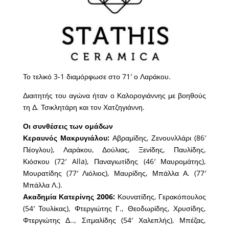
Το τελικό 3-1 διαμόρφωσε στο 71′ ο Λαράκου.
Διαιτητής του αγώνα ήταν ο Καλορογιάννης με βοηθούς
τη Δ. Τσικλητάρη και τον Χατζηγιάννη.
Οι συνθέσεις των ομάδων
Κεραυνός Μακρυγιάλου:
Αβραμίδης, Ζενουνλλάρι (86′
Πέογλου), Λαράκου, Δούλιας, Ξενίδης, Παυλίδης,
Κιόσκου (72′ Alla), Παναγιωτίδης (46′ Μαυρομάτης),
Μουρατίδης (77′ Λιόλιος), Μαυρίδης, Μπάλλα Α. (77′
Μπάλλα Λ.).
Ακαδημία Κατερίνης 2006:
Κουνατίδης, Γερακόπουλος
(54′ Τουλίκας), Φτεργιώτης Γ., Θεοδωρίδης, Χρυσίδης,
Φτεργιώτης Δ.., Σιτμαλίδης (54′ Χαλεπλής), Μπέζας,