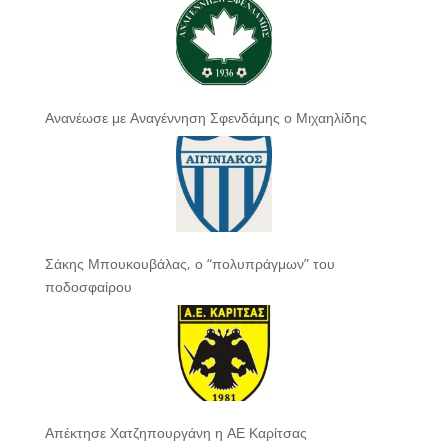
Ανανέωσε με Αναγέννηση Σφενδάμης ο Μιχαηλίδης
Σάκης Μπουκουβάλας, ο “πολυπράγμων” του
ποδοσφαίρου
Απέκτησε Χατζηπουργάνη η ΑΕ Καρίτσας