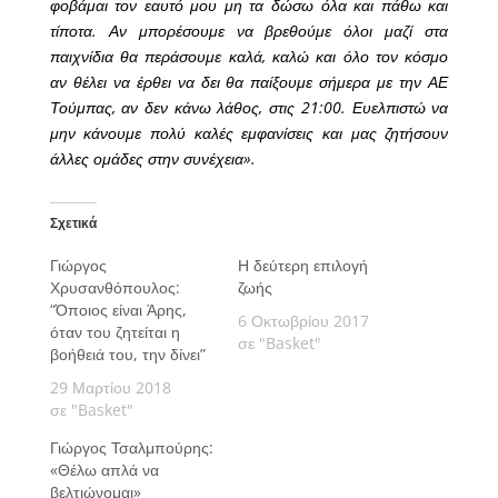
φοβάμαι τον εαυτό μου μη τα δώσω όλα και πάθω και
τίποτα. Αν μπορέσουμε να βρεθούμε όλοι μαζί στα
παιχνίδια θα περάσουμε καλά, καλώ και όλο τον κόσμο
αν θέλει να έρθει να δει θα παίξουμε σήμερα με την ΑΕ
Τούμπας, αν δεν κάνω λάθος, στις 21:00. Ευελπιστώ να
μην κάνουμε πολύ καλές εμφανίσεις και μας ζητήσουν
άλλες ομάδες στην συνέχεια».
Σχετικά
Γιώργος
Η δεύτερη επιλογή
Χρυσανθόπουλος:
ζωής
“Όποιος είναι Άρης,
6 Οκτωβρίου 2017
όταν του ζητείται η
σε "Basket"
βοήθειά του, την δίνει”
29 Μαρτίου 2018
σε "Basket"
Γιώργος Τσαλμπούρης:
«Θέλω απλά να
βελτιώνομαι»