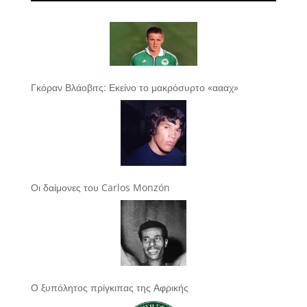
Γκόραν Βλάοβιτς: Εκείνο το μακρόσυρτο «αααχ»
Οι δαίμονες του Carlos Monzón
Ο ξυπόλητος πρίγκιπας της Αφρικής