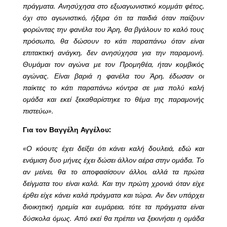
πράγματα. Ανησύχησα στο εξωαγωνιστικό κομμάτι φέτος,
όχι στο αγωνιστικό, ήξερα ότι τα παιδιά όταν παίζουν
φορώντας την φανέλα του Άρη, θα βγάλουν το καλό τους
πρόσωπο, θα δώσουν το κάτι παραπάνω όταν είναι
επιτακτική ανάγκη, δεν ανησύχησα για την παραμονή.
Θυμάμαι τον αγώνα με τον Προμηθέα, ήταν κομβικός
αγώνας. Είναι βαριά η φανέλα του Άρη, έδωσαν οι
παίκτες το κάτι παραπάνω κόντρα σε μια πολύ καλή
ομάδα και εκεί ξεκαθαρίστηκε το θέμα της παραμονής
πιστεύω».
Για τον Βαγγέλη Αγγέλου:
«Ο κόουτς έχει δείξει ότι κάνει καλή δουλειά, εδώ και
ενάμιση δυο μήνες έχει δώσει άλλον αέρα στην ομάδα. Το
αν μείνει, θα το αποφασίσουν άλλοι, αλλά τα πρώτα
δείγματα του είναι καλά. Και την πρώτη χρονιά όταν είχε
έρθει είχε κάνει καλά πράγματα και τώρα. Αν δεν υπάρχει
διοικητική ηρεμία και ευμάρεια, τότε τα πράγματα είναι
δύσκολα όμως. Από εκεί θα πρέπει να ξεκινήσει η ομάδα