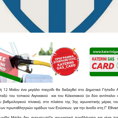
 12 Μαΐου ένα μεγάλο παιχνίδι θα διεξαχθεί στο Δημοτικό Γήπεδο Αι
ταξύ του τοπικού Αιγινιακού και του Κιλκισιακού (οι δύο αντίπαλοι
υ βαθμολογικού πίνακα), στο πλαίσιο της 3ης αγωνιστικής μέρας το
ων πρωταθλητριών ομάδων των Ενώσεων, για την άνοδο στη Γ’ Εθνική
νίδα Μπίλη δεν αντιμετωπίζει αγωνιστικά προβλήματα και είναι πα