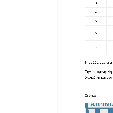
3
–
5
6
7
Η ομάδα μας έχει 
Την επόμενη 4η 
Χαλκιδική και συ
Σχετικά