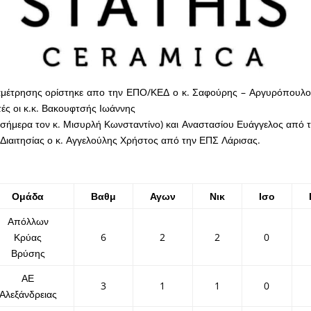
ναμέτρησης ορίστηκε απο την ΕΠΟ/ΚΕΔ ο κ. Σαφούρης – Αργυρόπουλο
τές οι κ.κ. Βακουφτσής Ιωάννης
 σήμερα τον κ. Μισυρλή Κωνσταντίνο) και Αναστασίου Ευάγγελος από
Διαιτησίας ο κ. Αγγελούλης Χρήστος από την ΕΠΣ Λάρισας.
Ομάδα
Βαθμ
Αγων
Νικ
Ισο
Απόλλων
Κρύας
6
2
2
0
Βρύσης
ΑΕ
3
1
1
0
Αλεξάνδρειας