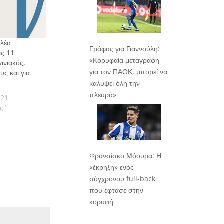
λλέα
Γράφας για Γιαννούλη:
ις 11
«Κορυφαία μεταγραφη
ινιακός,
για τον ΠΑΟΚ, μπορεί να
υς και για
καλύψει όλη την
πλευρά»
021
ας"
Φρανσίσκο Μόουρα: Η
«έκρηξη» ενός
σύγχρονου full-back
που έφτασε στην
κορυφή