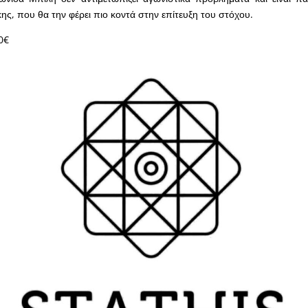
κης, που θα την φέρει πιο κοντά στην επίτευξη του στόχου.
0€