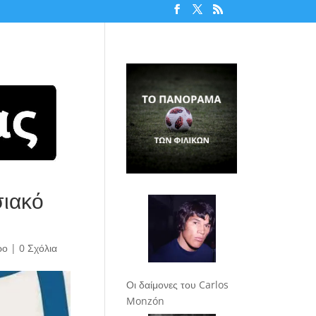
σιακό
ρο
|
0 Σχόλια
Οι δαίμονες του Carlos
Monzón