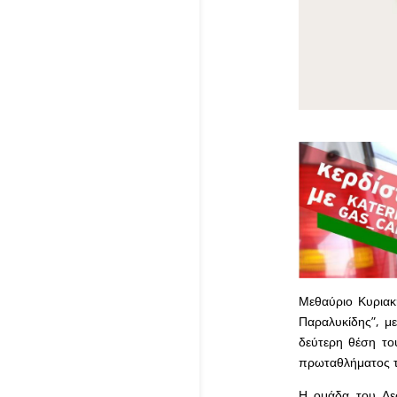
Μεθαύριο Κυριακή
Παραλυκίδης”, με
δεύτερη θέση το
πρωταθλήματος τ
Η ομάδα του Λεω