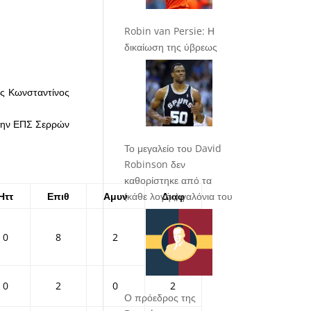
Robin van Persie: Η
δικαίωση της ύβρεως
ς Κωνσταντίνος
 την ΕΠΣ Σερρών
Το μεγαλείο του David
Robinson δεν
καθορίστηκε από τα
Ηττ
Επιθ
Αμυν
Διαφ
(κάθε λογής) γαλόνια του
0
8
2
6
0
2
0
2
Ο πρόεδρος της