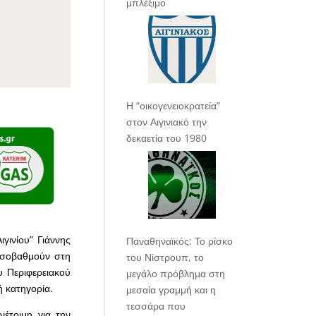
μπλέξιμο
Η “οικογενειοκρατεία”
στον Αιγινιακό την
δεκαετία του 1980
γινίου” Γιάννης
Παναθηναϊκός: Το ρίσκο
 ισοβαθμούν στη
του Νίστρουπ, το
υ Περιφερειακού
μεγάλο πρόβλημα στη
 κατηγορία.
μεσαία γραμμή και η
τεσσάρα που
νέτοιμη για την