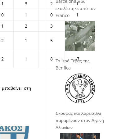
Barcelona που
1
3
2
1
εκτελέστηκε από τον
0
1
0
1
Franco
1
2
3
-1
2
1
5
-4
2
1
8
-7
Το Ιερό Τέρας της
Benfica
 μεταβαίνει στη
Σκούφας και Χαρεϊσβίλι
παραμένουν στον Διγενή
Αλωνίων