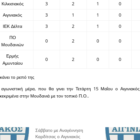
Κιλκισιακός
3
2
1
0
Αιγινιακός
3
1
1
0
ΙΕΚ Δέλτα
3
2
1
0
ΠΟ
0
2
0
0
Μουδανιών
Ερμής
0
2
0
0
Αμυνταίου
κάνει το ρεπό της
αγωνιστική μέρα, που θα γινει την Τετάρτη 15 Μαΐου ο Αιγινιακός
γκεκριμένα στην Μουδανιά με τον τοπικό Π.Ο..
Σάββατο με Αναγέννηση
Καρδίτσας ο Αιγινιακός