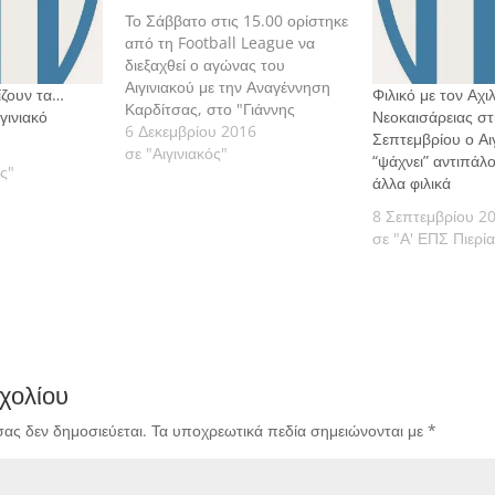
Το Σάββατο στις 15.00 ορίστηκε
από τη Football League να
διεξαχθεί ο αγώνας του
Αιγινιακού με την Αναγέννηση
ίζουν τα…
Φιλικό με τον Αχι
Καρδίτσας, στο "Γιάννης
γινιακό
Νεοκαισάρειας στ
Παραλυκίδης", για την 5η
6 Δεκεμβρίου 2016
Σεπτεμβρίου ο Αιγ
αγωνιστική της Football
σε "Αιγινιακός"
“ψάχνει” αντιπάλο
ς"
League, η οποία θα διεξαχθεί
άλλα φιλικά
τελικά σε δύο "δόσεις". Εκτός
8 Σεπτεμβρίου 2
από την αναμέτρηση του
σε "Α' ΕΠΣ Πιερί
Αιγινίου, την ίδια ημέρα θα
γίνουν άλλα τέσσερα…
χολίου
σας δεν δημοσιεύεται.
Τα υποχρεωτικά πεδία σημειώνονται με
*