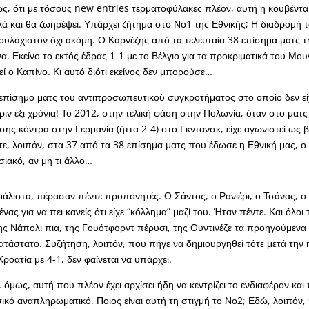
ς, ότι με τόσους new entries τερματοφύλακες πλέον, αυτή η κουβέντα
αλλά και θα ζωηρέψει. Υπάρχει ζήτημα στο Νο1 της Εθνικής; Η διαδρομή
 Τουλάχιστον όχι ακόμη. Ο Καρνέζης από τα τελευταία 38 επίσημα ματς τ
ένα. Εκείνο το εκτός έδρας 1-1 με το Βέλγιο για τα προκριματικά του Μου
εί ο Καπίνο. Κι αυτό διότι εκείνος δεν μπορούσε…
πίσημο ματς του αντιπροσωπευτικού συγκροτήματος στο οποίο δεν είχ
ριν έξι χρόνια! Το 2012, στην τελική φάση στην Πολωνία, όταν στο ματς
σης κόντρα στην Γερμανία (ήττα 2-4) στο Γκντανσκ, είχε αγωνιστεί ως 
ε, λοιπόν, στα 37 από τα 38 επίσημα ματς που έδωσε η Εθνική μας, ο
ιακό, αν μη τι άλλο…
άλιστα, πέρασαν πέντε προπονητές. Ο Σάντος, ο Ρανιέρι, ο Τσάνας, ο
ένας για να πει κανείς ότι είχε “κόλλημα” μαζί του. Ήταν πέντε. Και όλοι 
ς Νάπολι πια, της Γουότφορντ πέρυσι, της Ουντινέζε τα προηγούμενα 
ικατάστατο. Συζήτηση, λοιπόν, που πήγε να δημιουργηθεί τότε μετά την 
ροατία με 4-1, δεν φαίνεται να υπάρχει.
, όμως, αυτή που πλέον έχει αρχίσει ήδη να κεντρίζει το ενδιαφέρον και 
σικό αναπληρωματικό. Ποιος είναι αυτή τη στιγμή το Νο2; Εδώ, λοιπόν, 