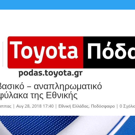
 βασικό – αναπληρωματικό
φύλακα της Εθνικής
άππας
|
Αυγ 28, 2018 17:40
|
Εθνική Ελλάδας
,
Ποδόσφαιρο
|
0 Σχόλι