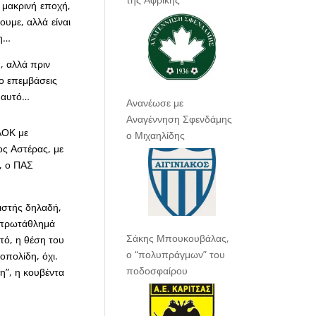
ύ μακρινή εποχή,
υμε, αλλά είναι
ση…
, αλλά πριν
ο επεμβάσεις
α αυτό…
Ανανέωσε με
Αναγέννηση Σφενδάμης
ΑΟΚ με
ο Μιχαηλίδης
ος Αστέρας, με
, ο ΠΑΣ
ριστής δηλαδή,
ο πρωτάθλημά
Σάκης Μπουκουβάλας,
τό, η θέση του
ο “πολυπράγμων” του
οπολίδη, όχι.
ποδοσφαίρου
η”, η κουβέντα