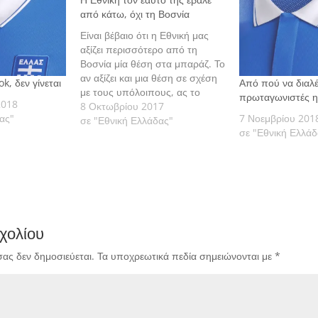
από κάτω, όχι τη Βοσνία
Είναι βέβαιο ότι η Εθνική μας
αξίζει περισσότερο από τη
Βοσνία μία θέση στα μπαράζ. Το
αν αξίζει και μια θέση σε σχέση
k, δεν γίνεται
Από πού να διαλέ
με τους υπόλοιπους, ας το
πρωταγωνιστές η
2018
αποφασίσει το ποδόσφαιρο.
8 Οκτωβρίου 2017
ας"
7 Νοεμβρίου 201
Γράφει ο Θοδωρής Τσούτσος.
σε "Εθνική Ελλάδας"
σε "Εθνική Ελλάδ
χολίου
σας δεν δημοσιεύεται.
Τα υποχρεωτικά πεδία σημειώνονται με
*