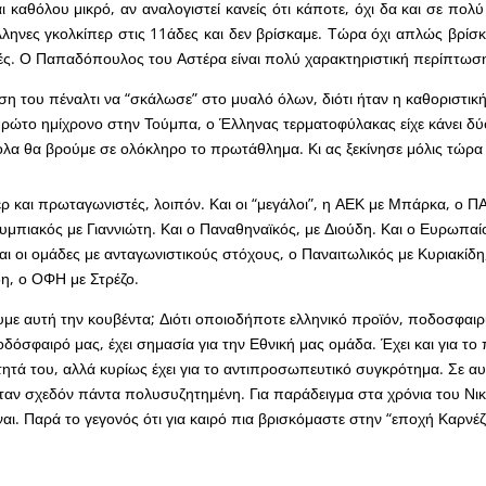
ι καθόλου μικρό, αν αναλογιστεί κανείς ότι κάποτε, όχι δα και σε πολ
ηνες γκολκίπερ στις 11άδες και δεν βρίσκαμε. Τώρα όχι απλώς βρίσκο
ές. Ο Παπαδόπουλος του Αστέρα είναι πολύ χαρακτηριστική περίπτω
άση του πέναλτι να “σκάλωσε” στο μυαλό όλων, διότι ήταν η καθοριστική
ρώτο ημίχρονο στην Τούμπα, ο Έλληνας τερματοφύλακας είχε κάνει δύ
ολα θα βρούμε σε ολόκληρο το πρωτάθλημα. Κι ας ξεκίνησε μόλις τώρ
ρ και πρωταγωνιστές, λοιπόν. Και οι “μεγάλοι”, η ΑΕΚ με Μπάρκα, ο Π
μπιακός με Γιαννιώτη. Και ο Παναθηναϊκός, με Διούδη. Και ο Ευρωπαί
 οι ομάδες με ανταγωνιστικούς στόχους, ο Παναιτωλικός με Κυριακίδη
ίδη, ο ΟΦΗ με Στρέζο.
ουμε αυτή την κουβέντα; Διότι οποιοδήποτε ελληνικό προϊόν, ποδοσφαι
δόσφαιρό μας, έχει σημασία για την Εθνική μας ομάδα. Έχει και για τ
ότητά του, αλλά κυρίως έχει για το αντιπροσωπευτικό συγκρότημα. Σε αυ
αν σχεδόν πάντα πολυσυζητημένη. Για παράδειγμα στα χρόνια του Νικ
ναι. Παρά το γεγονός ότι για καιρό πια βρισκόμαστε στην “εποχή Καρνέζ