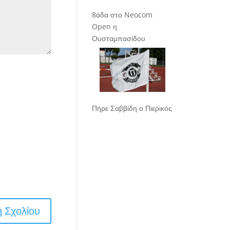
8άδα στο Neocom
Open η
Ουσταμπασίδου
Πήρε Σαββίδη ο Πιερικός