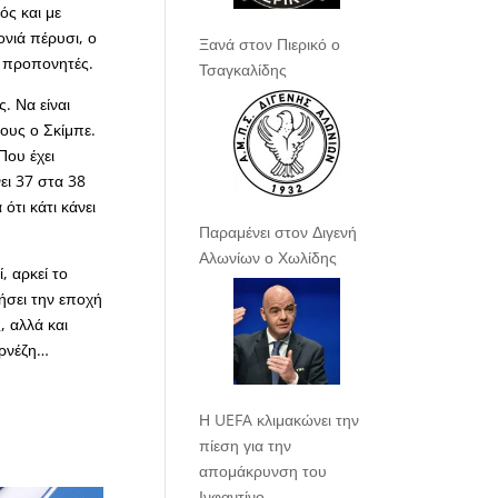
ός και με
ονιά πέρυσι, ο
Ξανά στον Πιερικό ο
οι προπονητές.
Τσαγκαλίδης
. Να είναι
λους ο Σκίμπε.
Που έχει
νει 37 στα 38
ότι κάτι κάνει
Παραμένει στον Διγενή
Αλωνίων ο Χωλίδης
, αρκεί το
γήσει την εποχή
, αλλά και
αρνέζη…
Η UEFA κλιμακώνει την
πίεση για την
απομάκρυνση του
Ινφαντίνο