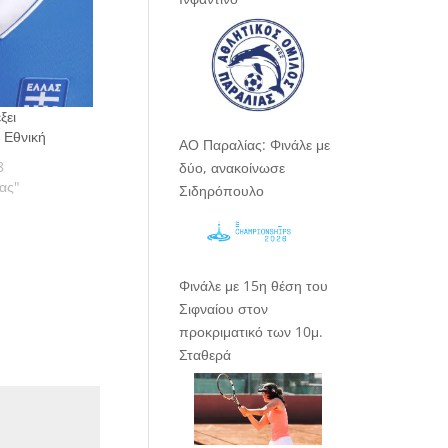
ξει
 Εθνική
ΑΟ Παραλίας: Φινάλε με
8
δύο, ανακοίνωσε
ας"
Σιδηρόπουλο
Φινάλε με 15η θέση του
Σιφναίου στον
προκριματικό των 10μ.
Σταθερά