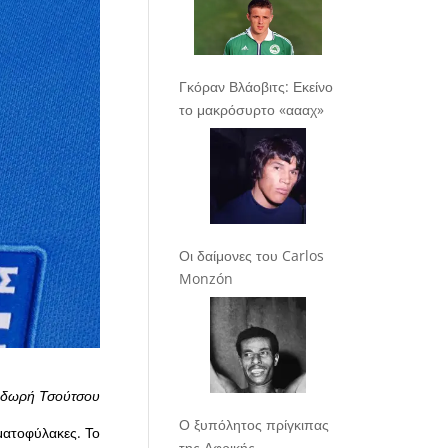
Γκόραν Βλάοβιτς: Εκείνο
το μακρόσυρτο «αααχ»
Οι δαίμονες του Carlos
Monzón
δωρή Τσούτσου
Ο ξυπόλητος πρίγκιπας
ματοφύλακες. Το
της Αφρικής