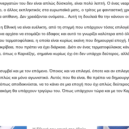
υνεργατών του δεν είναι απλώς δύσκολη, είναι πολύ λεπτή. Ο ένας νεαρ
ο, ο άλλος εκπληκτικός στα ευρωπαϊκά ματς, ο τρίτος με φανταστική χρ
α απίθανη. Δεν χρειάζονται ονόματα… Αυτή τη δουλειά θα την κάνουν 
 η Εθνική να είναι ευέλικτη, από τη στιγμή που υπάρχουν τόσες επιλογές
α αρχίσει να ετοιμάζει το έδαφος και αυτό το γνωρίζει καλύτερα από ό
του τερματοφύλακα, η οποία είναι κυρίως εκείνη που δημιουργεί εποχή. 
 ακρίβεια, που πρέπει να έχει διάρκεια. Διότι αν ένας τερματοφύλακας κά
, όπως ο Καρνέζης, σημαίνει κυρίως όχι ότι δεν υπάρχει δεύτερος, αλλά 
 συμβεί και με τον επόμενο. Όποιος και να επιλεγεί, όποτε και αν επιλεγεί
 απλώς και μόνο αγωνιστικό. Αυτός που θα είναι, θα πρέπει να δημιουρ
 όπως αποδεικνύεται, να το κάνει σε μια εποχή που όχι απλώς δεύτερος
ί ακόμη θα υπάρχουν τριγύρω του. Όπως υπάρχουν τώρα και με τον Κ
Η Εθνική τον εαυτό της έβαλε