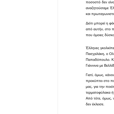
ποσοστό δεν είνα
αναζητούσαμε Έλλ
και πρωταγωνιστ
Διότι μπορεί η φ
από αυτήν, στο π
που όμοιες δύσκ
Έλληνες γκολκίπε
Πασχαλάκη, ο Ολυ
Παπαδόπουλο. Και
Γιάννινα με Βελλ
Γιατί, όμως, κάν
προκύπτει στο πο
μας, για την ποι
τερματοφύλακα ήτ
Από τότε, όμως, 
δεν έκλεισε.