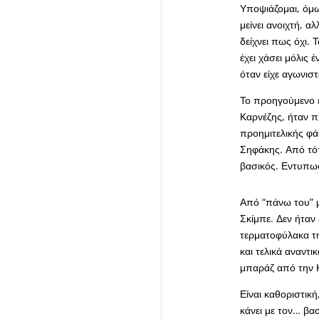
Υποψιάζομαι, όμω
μείνει ανοιχτή, 
δείχνει πως όχι.
έχει χάσει μόλις 
όταν είχε αγωνιστ
Το προηγούμενο ε
Καρνέζης, ήταν π
προημιτελικής φά
Σηφάκης. Από τότ
βασικός. Εντυπωσ
Από “πάνω του” μ
Σκίμπε. Δεν ήταν 
τερματοφύλακα τη
και τελικά αναντ
μπαράζ από την Κ
Είναι καθοριστική
κάνει με τον… βα