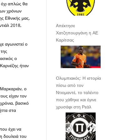
 όχι απλώς θα
 των χρόνων
ης Εθνικής μας,
ντιάλ 2018,
Απέκτησε
Χατζηπουργάνη η ΑΕ
Καρίτσας
ε αγωνιστεί ο
 της
βασικός ο
 Καρνέζης ήταν
Ολυμπιακός: Η ιστορία
πίσω από τον
 Μαρκαριάν, ο
Ντιομαντέ, το ταλέντο
τους είχαν τον
που χάθηκε και έγινε
χρόνια, βασικό
χρυσάφι στη Ρεάλ
ήττα στα
που έχει να
η δουλειά του