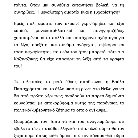
πάντα. Όταν μια συνήθεια καταντήσει βολική, να τη
συντρίβεις. Η μεγαλύτερη αμαρτία είναι η ευχαρίστηση».
Εμείς πάλι είμαστε των άκρων: γκρινιάρηδες και έξω
καρδιά, μανιοκαταθλιπτικοί και πανηγυρτζήδες,
χορτασμένοι με τα πολλά και ταυτόχρονα αχόρταγοι για
τα λίγα, ορεξάτοι και συνάμα ανόρεχτοι, αψίκοροι και
τόσο αφχαρίστητοι, που εάν του ήταν μπορετό, τότε ο ο
Καζαντζάκης θα είχε αποσύρει τη λέξη από τα γραφτά
του!
Τις τελευταίες το μισό έθνος αποθεώνει τη Βούλα
Παπαχρήστου και το άλλο μισό τη ρίχνει στο Νείλο για να
δει από πρώτο χέρι πως αντιδρούν τα παρεπιδημούντα
κουνούπια, με αποκορύφωμα αυτής της παράνοιας το
πολιτικό/κυβερνητικό ζήτημα το οποίο ανέκυψε…
Θαυμάζουμε τον Τσιτσιπά και του αναγνωρίζουμε ότι
έβαλε το τένις σε κάθε ελληνικό σπίτι, αλλά αύριο θα τον
ξεχάσουμε όπως κάθε όμοιο του: τον κάναμε θεό τώρα