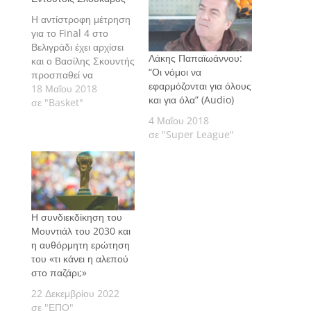
Η αντίστροφη μέτρηση
για το Final 4 στο
Βελιγράδι έχει αρχίσει
Λάκης Παπαϊωάννου:
και ο Βασίλης Σκουντής
“Οι νόμοι να
προσπαθεί να
εφαρμόζονται για όλους
αφουγκραστεί τα
18 Μαΐου 2018
και για όλα” (Audio)
εσώψυχα των δυο
σε "Basket"
πρεσβευτών του
4 Μαΐου 2018
ελληνικού μπάσκετ...
σε "Super League"
Η συνδιεκδίκηση του
Μουντιάλ του 2030 και
η αυθόρμητη ερώτηση
του «τι κάνει η αλεπού
στο παζάρι;»
22 Δεκεμβρίου 2022
σε "ΕΠΟ"