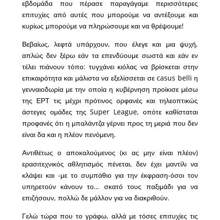
εβδομάδα που πέρασε παραγάγαμε περισσότερες
επιτυχίες από αυτές που μπορούμε να αντέξουμε και
κυρίως μπορούμε να πληρώσουμε και να θρέψουμε!
Βεβαίως, λεφτά υπάρχουν, που έλεγε και μια ψυχή,
απλώς δεν ξέρω εάν τα επενδύουμε σωστά και εάν εν
τέλει πιάνουν τόπο: τυγχάνει κιόλας να βρίσκεται στην
επικαιρότητα και μάλιστα να εξελίσσεται σε casus belli η
γενναιοδωρία με την οποία η κυβέρνηση προίκισε μέσω
της ΕΡΤ τις μέχρι πρότινος ορφανές και τηλεοπτικώς
άστεγες ομάδες της Super League, οπότε καθίσταται
προφανές ότι η μπαλάντζα γέρνει προς τη μεριά που δεν
είναι δα και η πλέον πενόμενη.
Αντιθέτως ο αποκαλούμενος (κι ας μην είναι πλέον)
ερασιτεχνικός αθλητισμός πένεται, δεν έχει μαντίλι να
κλάψει και -με το συμπάθιο για την έκφραση-όσοι τον
υπηρετούν κάνουν το… σκατό τους παξιμάδι για να
επιζήσουν, πολλώ δε μάλλον για να διακριθούν.
Γελώ τώρα που το γράφω, αλλά με τόσες επιτυχίες τις