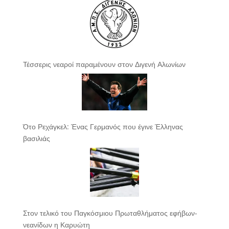
Τέσσερις νεαροί παραμένουν στον Διγενή Αλωνίων
Ότο Ρεχάγκελ: Ένας Γερμανός που έγινε Έλληνας
βασιλιάς
Στον τελικό του Παγκόσμιου Πρωταθλήματος εφήβων-
νεανίδων η Καρυώτη