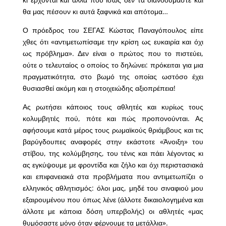
θα μας πέσουν κι αυτά ξαφνικά και απότομα…
Ο πρόεδρος του ΣΕΓΑΣ Κώστας Παναγόπουλος είπε
χθες ότι «αντιμετωπίσαμε την κρίση ως ευκαιρία και όχι
ως πρόβλημα». Δεν είναι ο πρώτος που το πιστεύει,
ούτε ο τελευταίος ο οποίος το δηλώνει: πρόκειται για μια
πραγματικότητα, στο βωμό της οποίας ωστόσο έχει
θυσιασθεί ακόμη και η στοιχειώδης αξιοπρέπεια!
Ας ρωτήσει κάποιος τους αθλητές και κυρίως τους
κολυμβητές πού, πότε και πώς προπονούνται. Ας
αφήσουμε κατά μέρος τους ρωμαϊκούς θριάμβους και τις
βαρύγδουπες αναφορές στην εκάστοτε «Άνοιξη» του
στίβου, της κολύμβησης, του τένις και πάει λέγοντας κι
ας εγκύψουμε με φροντίδα και ζήλο και όχι περιστασιακά
και επιφανειακά στα προβλήματα που αντιμετωπίζει ο
ελληνικός αθλητισμός: όλοι μας, μηδέ του σιναφιού μου
εξαιρουμένου που όπως λένε (άλλοτε δικαιολογημένα και
άλλοτε με κάποια δόση υπερβολής) οι αθλητές «μας
θυμόσαστε μόνο όταν φέρνουμε τα μετάλλια».