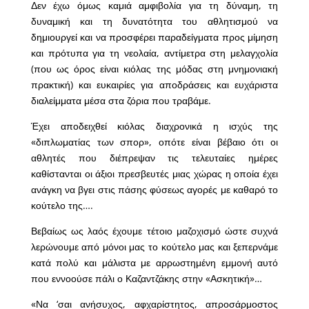
Δεν έχω όμως καμιά αμφιβολία για τη δύναμη, τη
δυναμική και τη δυνατότητα του αθλητισμού να
δημιουργεί και να προσφέρει παραδείγματα προς μίμηση
και πρότυπα για τη νεολαία, αντίμετρα στη μελαγχολία
(που ως όρος είναι κιόλας της μόδας στη μνημονιακή
πρακτική) και ευκαιρίες για αποδράσεις και ευχάριστα
διαλείμματα μέσα στα ζόρια που τραβάμε.
Έχει αποδειχθεί κιόλας διαχρονικά η ισχύς της
«διπλωματίας των σπορ», οπότε είναι βέβαιο ότι οι
αθλητές που διέπρεψαν τις τελευταίες ημέρες
καθίστανται οι άξιοι πρεσβευτές μιας χώρας η οποία έχει
ανάγκη να βγει στις πάσης φύσεως αγορές με καθαρό το
κούτελο της….
Βεβαίως ως λαός έχουμε τέτοιο μαζοχισμό ώστε συχνά
λερώνουμε από μόνοι μας το κούτελο μας και ξεπερνάμε
κατά πολύ και μάλιστα με αρρωστημένη εμμονή αυτό
που εννοούσε πάλι ο Καζαντζάκης στην «Ασκητική»…
«Να ‘σαι ανήσυχος, αφχαρίστητος, απροσάρμοστος