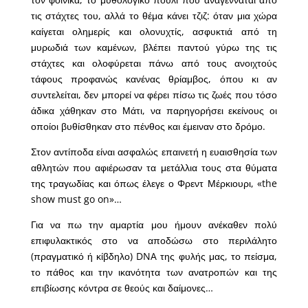
τις στάχτες του, αλλά το θέμα κάνει τζιζ: όταν μια χώρα
καίγεται ολημερίς και ολονυχτίς, ασφυκτιά από τη
μυρωδιά των καμένων, βλέπει παντού γύρω της τις
στάχτες και ολοφύρεται πάνω από τους ανοιχτούς
τάφους προφανώς κανένας θρίαμβος, όπου κι αν
συντελείται, δεν μπορεί να φέρει πίσω τις ζωές που τόσο
άδικα χάθηκαν στο Μάτι, να παρηγορήσει εκείνους οι
οποίοι βυθίσθηκαν στο πένθος και έμειναν στο δρόμο.
Στον αντίποδα είναι ασφαλώς επαινετή η ευαισθησία των
αθλητών που αφιέρωσαν τα μετάλλια τους στα θύματα
της τραγωδίας και όπως έλεγε ο Φρεντ Μέρκιουρι, «the
show must go on»…
Για να πω την αμαρτία μου ήμουν ανέκαθεν πολύ
επιφυλακτικός στο να αποδώσω στο περιλάλητο
(πραγματικό ή κίβδηλο) DNA της φυλής μας, το πείσμα,
το πάθος και την ικανότητα των ανατροπών και της
επιβίωσης κόντρα σε θεούς και δαίμονες…