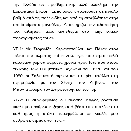
την Ελλάδα ως προβληματική, αλλά ολόκληρη την
Ευρωπαϊκή Ενωση. Εμείς όμως υποφέρουμε σε μεγάλο
βαθμό από τις παλινωδίες και από τη στρεβλότητα στην
οποία είμαστε μανούλες. Υποστηρίζω την αξιοποίηση
των αθλητών, αλλά αντιτίθεμαι στο τιμής ένεκεν
παρκαρίσματος τους».
ΥΓ-1: Με Στεφανίδη, Κυριακοπούλου και Πόλακ στον
τελικό του άλματος επί κοντώ, εγώ που είμαι παλιά
καραβάνα γύρισα σαράντα χρόνια πριν. Τότε που στους
τελικούς των Ολυμπιακών Αγώνων του 1976 και του
1980, οι Σοβιετικοί έπαιρναν και τα τρία μετάλλια στη
σφυροβολία με τον Σέντιχ, τον Λιτβίνοφ, τον
Μπόντατσουρκ, τον Σπιριντόνοφ, και τον Ταμ.
ΥΓ-2: Ο συχωρεμένος ο Θανάσης Βέγγος ρωτούσε
«καλέ μου άνθρωπε, ξέρεις από βέσπα;» και πλέον στα
καθ’ ημάς η ατάκα παραφράζεται σε «καλές μου
άνθρωπε, ξέρεις από τένις;»
ΥΓ-3: Για κανέναν δεν υπάρχει a priori το τεκμήριον της