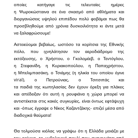
οποίες κατήγαγε τις τελευταίες ημέρες
η Ψωροκώσταινα σε ένα σκασμό από αθλήματα και
διοργανώσεις υψηλού επιπέδου πολύ φοβάμαι πως θα
προσβληθούμε από χρόνια δυσκοιλιότητα κι άντε μετά
να ξαλαφρώσουμε!
Αστειεύομαι βεβαίως, ωστόσο τα κορίτσια της Εθνικής
πόλο, που ιχνηλάτησαν τον αεροδιάδρομο της
εκτόξευσης, ο Χρήστου, ο Γκολομέεβ, ο Τεντόγλου,
η Στεφανίδη, η Κυριακοπούλου, η Παπαχρήστου,
η Μπελιμπασάκη, ο Τσιάμης (η ηλικία του οποίου έγινε
viral), ο Πετρούνιας, ο Τσιτσιπάς και
τα παιδιά της κωπηλασίας δεν έχουν όρεξη για πλάκες
και απέδειξαν ότι αυτή η ρουφιάνα η χώρα μπορεί να
αντιστέκεται στις κακές συγκυρίες, είναι όντως εφτάψυχη
και -όπως έγραψε ο Νίκος Καζαντζάκης- επιζεί μέσα από
διαδοχικά θαύματα!
Θα τολμούσα κιόλας να γράψω ότι η Ελλάδα μοιάζει με
τον φοίνικα, το μυθολογικό πουλί που αναγεννάται από