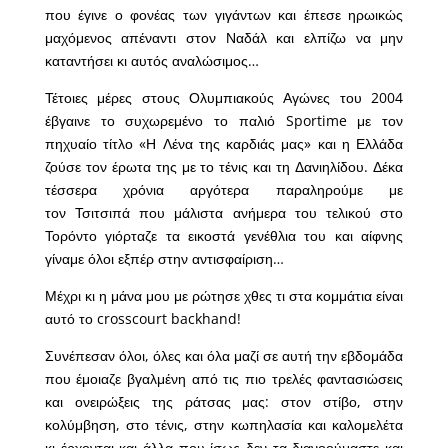
που έγινε ο φονέας των γιγάντων και έπεσε ηρωικώς
μαχόμενος απέναντι στον Ναδάλ και ελπίζω να μην
καταντήσει κι αυτός αναλώσιμος…
Τέτοιες μέρες στους Ολυμπιακούς Αγώνες του 2004
έβγαινε το συχωρεμένο το παλιό Sportime με τον
πηχυαίο τίτλο «Η Λένα της καρδιάς μας» και η Ελλάδα
ζούσε τον έρωτα της με το τένις και τη Δανιηλίδου. Δέκα
τέσσερα χρόνια αργότερα παραληρούμε με
τον Τσιτσιπά που μάλιστα ανήμερα του τελικού στο
Τορόντο γιόρταζε τα εικοστά γενέθλια του και αίφνης
γίναμε όλοι εξπέρ στην αντισφαίριση…
Μέχρι κι η μάνα μου με ρώτησε χθες τι στα κομμάτια είναι
αυτό το crosscourt backhand!
Συνέπεσαν όλοι, όλες και όλα μαζί σε αυτή την εβδομάδα
που έμοιαζε βγαλμένη από τις πιο τρελές φαντασιώσεις
και ονειρώξεις της ράτσας μας: στον στίβο, στην
κολύμβηση, στο τένις, στην κωπηλασία και καλομελέτα
κι έρχονται και άλλα που ίσως δεν τα διανοούμαστε και