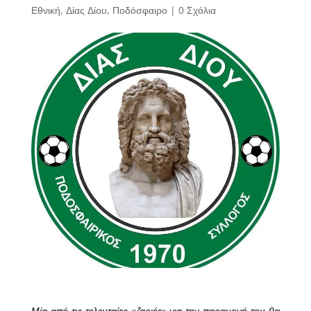
Εθνική
,
Δίας Δίου
,
Ποδόσφαιρο
|
0 Σχόλια
Μία από τις τελευταίες «ζαριές» για την παραμονή του θα