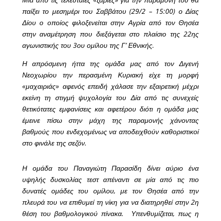
παίξει το μεσημέρι του Σαββάτου (29/2 – 15:00) ο Δίας
Δίου ο οποίος φιλοξενείται στην Αγρία από τον Θησέα
στην αναμέτρηση που διεξάγεται στο πλαίσιο της 22ης
αγωνιστικής του 3ου ομίλου της Γ’ Εθνικής.
Η απρόσμενη ήττα της ομάδα μας από τον Διγενή
Νεοχωρίου την περασμένη Κυριακή είχε τη μορφή
«μαχαιριάς» αφενός επειδή χάλασε την εξαιρετική μέχρι
εκείνη τη στιγμή ψυχολογία του Δία από τις συνεχείς
θετικότατες εμφανίσεις και αφετέρου διότι η ομάδα μας
έμεινε πίσω στην μάχη της παραμονής χάνοντας
βαθμούς που ενδεχομένως να αποδειχθούν καθοριστικοί
στο φινάλε της σεζόν.
Η ομάδα του Παναγιώτη Παρασίδη δίνει αύριο ένα
υψηλής δυσκολίας τεστ απέναντι σε μία από τις πιο
δυνατές ομάδες του ομίλου, με τον Θησέα από την
πλευρά του να επιθυμεί τη νίκη για να διατηρηθεί στην 2η
θέση του βαθμολογικού πίνακα. ​ Υπενθυμίζεται, πως η