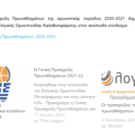
ρυξη Πρωταθλημάτων της αγωνιστικής περιόδου 2020-2021 δημο
Ελληνικής Ομοσπονδίας Καλαθοσφαίρισης στον ακόλουθο σύνδεσμο:
ξη Πρωταθλημάτων 2020-2021
Η Γενική Προκήρυξη
Πρωταθλημάτων 2021-22
Αναρτήθηκε στην ιστοσελίδα
της Εληνικής Ομοσπονδίας
Πετοσφαίρισης και στην ενότητα
Info - Προκηρύξεις η Γενική
η
Οι προκηρύξεις 
Προκήρυξη Πρωταθλημάτων για
και κυπέλλων
πρωταθλήματων
την αγωνιστική περίοδο 2021-
17 Ιουνίου 2021
4
5 Οκτωβρίου 202
2022.
σε "Pre League"
σε "Basket"