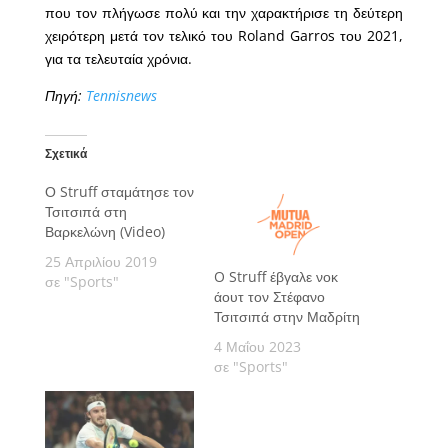
που τον πλήγωσε πολύ και την χαρακτήρισε τη δεύτερη
χειρότερη μετά τον τελικό του Roland Garros του 2021,
για τα τελευταία χρόνια.
Πηγή:
Tennisnews
Σχετικά
Ο Struff σταμάτησε τον
Τσιτσιπά στη
Βαρκελώνη (Video)
25 Απριλίου 2019
O Struff έβγαλε νοκ
σε "Sports"
άουτ τον Στέφανο
Τσιτσιπά στην Μαδρίτη
4 Μαΐου 2023
σε "Sports"