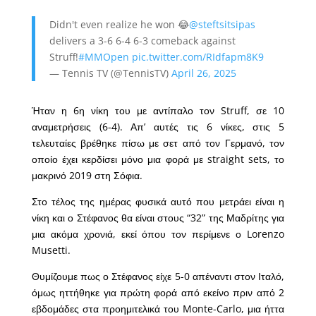
Didn't even realize he won 😂
@steftsitsipas
delivers a 3-6 6-4 6-3 comeback against
Struff!
#MMOpen
pic.twitter.com/RIdfapm8K9
— Tennis TV (@TennisTV)
April 26, 2025
Ήταν η 6η νίκη του με αντίπαλο τον Struff, σε 10
αναμετρήσεις (6-4). Απ’ αυτές τις 6 νίκες, στις 5
τελευταίες βρέθηκε πίσω με σετ από τον Γερμανό, τον
οποίο έχει κερδίσει μόνο μια φορά με straight sets, το
μακρινό 2019 στη Σόφια.
Στο τέλος της ημέρας φυσικά αυτό που μετράει είναι η
νίκη και ο Στέφανος θα είναι στους “32” της Μαδρίτης για
μια ακόμα χρονιά, εκεί όπου τον περίμενε ο Lorenzo
Musetti.
Θυμίζουμε πως ο Στέφανος είχε 5-0 απέναντι στον Ιταλό,
όμως ηττήθηκε για πρώτη φορά από εκείνο πριν από 2
εβδομάδες στα προημιτελικά του Monte-Carlo, μια ήττα