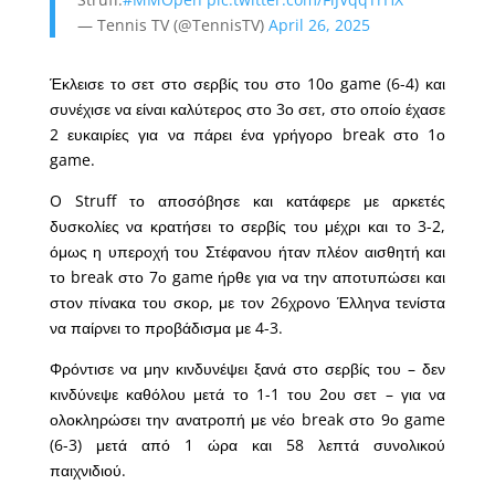
— Tennis TV (@TennisTV)
April 26, 2025
Έκλεισε το σετ στο σερβίς του στο 10ο game (6-4) και
συνέχισε να είναι καλύτερος στο 3ο σετ, στο οποίο έχασε
2 ευκαιρίες για να πάρει ένα γρήγορο break στο 1ο
game.
O Struff το αποσόβησε και κατάφερε με αρκετές
δυσκολίες να κρατήσει το σερβίς του μέχρι και το 3-2,
όμως η υπεροχή του Στέφανου ήταν πλέον αισθητή και
το break στο 7ο game ήρθε για να την αποτυπώσει και
στον πίνακα του σκορ, με τον 26χρονο Έλληνα τενίστα
να παίρνει το προβάδισμα με 4-3.
Φρόντισε να μην κινδυνέψει ξανά στο σερβίς του – δεν
κινδύνεψε καθόλου μετά το 1-1 του 2ου σετ – για να
ολοκληρώσει την ανατροπή με νέο break στο 9ο game
(6-3) μετά από 1 ώρα και 58 λεπτά συνολικού
παιχνιδιού.