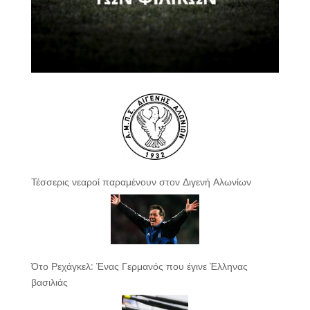
Τέσσερις νεαροί παραμένουν στον Διγενή Αλωνίων
Ότο Ρεχάγκελ: Ένας Γερμανός που έγινε Έλληνας
βασιλιάς