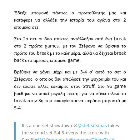
Έδειξε υπομονή πάντως ο πρωταθλητής μας και
κατάφερε να αλλάξει την ιστορία του αγώνα στα 2
επόμενα σετ.
Στο 2ο σετ οι δυο παίκτες αντάλλαξαν από ένα break
στα 2 πρώτα games, με τον Στέφανο να βρίσκει το
πρώτο του break με το καλημέρα, αλλά να δέχεται break
back στο αμέσως επόμενο game.
Βρέθηκε να χάνει μέχρι και με 3-4 σ’ αυτό το σετ ο
Στέφανος, ο οποίος δεν απώλεσε την ψυχραιμία του και
δεν έδωσε άλλες ευκαιρίες στον Struff. Στο 9ο game
βρέθηκε να ασκεί μεγάλη πίεση, για να κάνει τελικά το
break στην 3η του ευκαιρία και να περάσει μπροστά με
5-4.
It's a one-set showdown ⚔️
@steftsitsipas
takes
the second set 6-4 & evens the score with
Struff.
#MMOpen
pic.twitter.com/FlJVqqTrHX