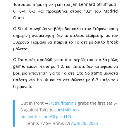
Τσιτσιπάς πήρε τη νίκη επί του Jan-Lennard Struff με 3-
6, 6-4, 6-3 και προκρίθηκε στους “32” του Madrid
Open.
Ο Struff συνηθίζει να βάζει δύσκολα στον Στέφανο και η
σημερινή αναμέτρηση δεν αποτέλεσε εξαίρεση, με τον
33χρονο Γερμανό να παίρνει το 1ο σετ με διπλό break
μάλιστα.
Ο Τσιτσιπάς προδώθηκε από το σερβίς του στο 3ο μόλις
game, έμεινε πίσω με 1-2, και έκτοτε δεν κατάφερε να
βρει μια απάντηση για το 1ο σετ. Στο 9ο game μάλιστα
υπέστη νέο break και το σετ έκλεισε με 6-3 υπέρ του
Γερμανού.
Out in front ➡️
@Struffitennis
grabs the first set 6-
3 against Tsitsipas.
#MMOpen
pic.twitter.com/DLgLzd12bt
— Tennis TV (@TennisTV)
April 26, 2025