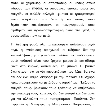
πότε, οι χειραψίες, οι αποστάσεις, οι θέσεις στους
χώρους των media, οι σωματικές επαφές μέσα στο
παιγνίδι, οι πολλές αλλαγές, φυσικά οι τραυματισμοί,
ποιοι πλησίασαν τον διαιτητή και πόσο, ποιοι
ξεχάστηκαν και…έφτυσαν, οι πανηγυρισμοί, ποιοι
αφέθηκαν και αγκαλιάστηκαν/φιλήθηκαν στα γκολ, οι
συνεντεύξεις πριν και μετά.
Τη δεύτερη φορά, όλα τα καινούργια παλιώνουν σιγά-
σιγά, η εντύπωση υποχωρεί, οι ειδήσεις δια της
επαναλήψεως μπαγιατεύουν, πλέον το ποδόσφαιρο
αυτό καθαυτό είναι που έρχεται μπροστά, εστιάζουμε
ξανά στο κυρίως αντικείμενο, τη μπάλα. Η βασική
διαπίστωση για τη νέα κανονικότητα που λέμε, θα είναι
ότι δεν έχει καμία διαφορά με την παλαιά. Οι ισχυροί
πριν, παραμένουν και μετά όσο ισχυροί ήταν. Παίζουν το
παιγνίδι τους, βρίσκουν τους τρόπους να επιβάλλουν
την υπεροχή τους, κανένας ιός δεν μπορεί και δεν αρκεί
για να αλλοιώσει τους συσχετισμούς. Πουθενά. Στη
Γερμανία η Μπάγερν, η Μπορούσια Ντόρτμουντ, η