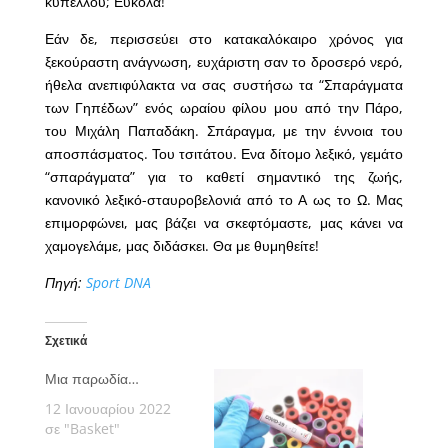
κυπέλλου; Εύκολα!
Εάν δε, περισσεύει στο κατακαλόκαιρο χρόνος για
ξεκούραστη ανάγνωση, ευχάριστη σαν το δροσερό νερό,
ήθελα ανεπιφύλακτα να σας συστήσω τα “Σπαράγματα
των Γηπέδων” ενός ωραίου φίλου μου από την Πάρο,
του Μιχάλη Παπαδάκη. Σπάραγμα, με την έννοια του
αποσπάσματος. Του τσιτάτου. Ενα δίτομο λεξικό, γεμάτο
“σπαράγματα” για το καθετί σημαντικό της ζωής,
κανονικό λεξικό-σταυροβελονιά από το Α ως το Ω. Μας
επιμορφώνει, μας βάζει να σκεφτόμαστε, μας κάνει να
χαμογελάμε, μας διδάσκει. Θα με θυμηθείτε!
Πηγή:
Sport DNA
Σχετικά
Μια παρωδία…
12 Ιανουαρίου 2022
σε "Basket"