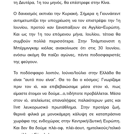
τη Δευτέρα, 1η του μηνός, θα επέστρεφε στην Κίνα.
Ο δανεισμός εκπνέει την Κυριακή. Σήμερα η Γιουνάιτεντ
αντιμετωπίζει την υποχρέωση να τον επιστρέψει την 1η
Ιουνίου, προτού καν ξαναπαίξουν σε Αγγλία+Ευρώπη.
Και ως την 1η του επόμενου μήνα, Ιουλίου, τέτοια θα
συμβούν πολλά περισσότερα. Στην Τσάμπιονσιπ η
Μπέρμινγκαμ κιόλας ανακοίνωσε ότι στις 30 Ιουνίου,
ενόσω ακόμη θα παίζει αγώνες, πέντε ποδοσφαιριστές
της φεύγουν.
Το ποδόσφαιρο λοιπόν, Ιούνιο/Ιούλιο στην Ελλάδα θα
είναι “αυτό που είναι”. Θα το δει ο κόσμος; Γνωρίζαμε
πριν τον ιό, και επιβεβαιώσαμε μέσα στον ιό, πως
είμαστε έτοιμοι να δούμε…ο,τιδήποτε προβάλλεται. Μέσα
στον ιό, ατελείωτες επαναλήψεις παλαιότερων ματς και
live λευκορωσικό πρωτάθλημα. Στην προτέρα ζωή,
θερινά φιλικά με μονοκάμερη κάλυψη σε καταπράσινα
χωράφια της ενδοχώρας στην Κεντρική/Δυτική Ευρώπη.
Και δεν θα δούμε πλέι-οφ, πλέι-άουτ, ημιτελικούς/τελικό