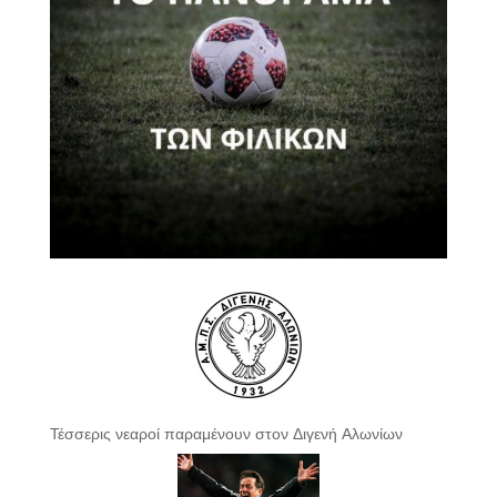
Τέσσερις νεαροί παραμένουν στον Διγενή Αλωνίων