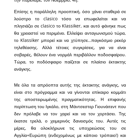
Επίσης η παράλληλη προοπτική, όσο χάνει σταθερά σε
λούστρο το clasico τόσο να επωφελείται και να
πλησιάζει σε clasico το Klassiker, και αυτό φάνηκε πως
θα χρειαστεί να περιμένει. Ελλείψει ανταγωνισμού τώρα,
το Klassiker μπορεί και να χτύπησε…παγκόσμιο ρεκόρ
τηλεθέασης. Αλλά τέτοιες συγκρίσεις, για να είναι
σοβαρές, θέλουν ένα νορμάλ περιβάλλον ποδοσφαίρου.
Τώρα, το ποδόσφαιρο παίζεται σε πλαίσιο έκτακτης
ανάγκης.
Με όλα τα απρόοπτα αυτής της έκτακτης ανάγκης, να
είναι στο πρόγραμμα και να γίνονται επίκαιρο κομμάτι
της αποστειρωμένης πραγματικότητας. Η επιφανής
περίπτωση του Ιγκάλο, στη Μάντσεστερ Γιουνάιτεντ που
δεν πρόλαβε να τον χαρεί και να τον χορτάσει. Της
έκατσε τρελά, ο χειμερινός δανεισμός του. Αυτές τις
μέρες, θα ολοκλήρωνε τις υποχρεώσεις του σε
Αγγλία+Ευρώπη (ενδεχομένως με κάποιο τρόπαιο!) και