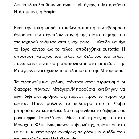
Λειψία εξακολουθούν να είναι η Μπάγερν, η Μπορούσια
Ντόρτμουντ, η Λειψία.
Εκεί, την τρίτη φορά, το καλεντάρι αυτή την εβδομάδα
έφερε και την περαιτέρω στιγμή της πιστοποίησης του
πιο ισχυρού ανάμεσα στους ισχυρούς. Η ελπίδα να είχε
το έργο κόντρα ως το τέλος, αποδείχθηκε ουτοπία. Η
απόσταση κατόχου του τίτλου και δελφίνου του τίτλου,
πάνω-κάτω είναι όση απεικονίζεται στα μπάτζετ. Της
Μπάγερν, είναι σχεδόν το διπλάσιο από της Μπορούσια.
Τα προηγούμενα χρόνια, πάντοτε στον τερματισμό οι
διαφορές πόντων Μπάγερν/Μπορούσια κατέληγαν να
είναι διψήφιοι αριθμοί. Οχι πέρυσι, προς το παρόν όχι
εφέτος. Ηταν, μάλλον, το καλύτερο που ο Φαβρ
μπορούσε να καταφέρει. Να συρρικνώσει το διψήφιο, σε
μονοψήφιο. Το καλύτερο, ιδίως από τη στιγμή που στο
Μόναχο ο Φλικ, ένας ικανός κυβερνήτης, αρίστευσε στο
refocus κι επανέφερε εγκαίρως σε ρότα μια ομάδα που
την παρέλαβε, τον Νοέμβριο, 4η.