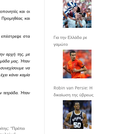
πονητές και οι
, Προμηθέας και
Κ επέστρεψε στα
Για την Ελλάδα ρε
γαμώτο
την αρχή της, με
ομάδα μας. Ήταν
 συνεχίσουμε να
χει κάνει καμία
Robin van Persie: Η
ν τετράδα. Ήταν
δικαίωση της ύβρεως
της: “Πρέπει