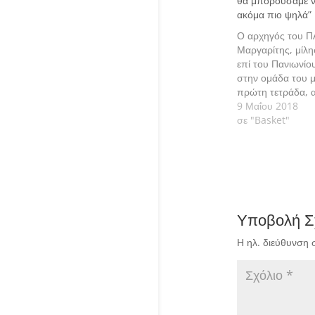
θα μπορούσαμε να
ακόμα πιο ψηλά”
Ο αρχηγός του Π
Μαργαρίτης, μίλησ
επί του Πανιωνίο
στην ομάδα του μ
πρώτη τετράδα, α
πλέι οφ που έρχο
9 Μαΐου 2018
σε "Basket"
Υποβολή Σ
Η ηλ. διεύθυνση 