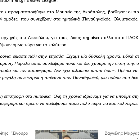
 Stoiximan.gr Basket League.
ου πραγματοποιήθηκε στο Μουσείο της Ακρόπολης, βρέθηκαν οι προ
4 ομάδες, που συνεχίζουν στα ημιτελικά (Παναθηναϊκός, Ολυμπιακός
αρχηγός του Δικεφάλου, για τους ίδιους σημαίνει πολλά ότι ο ΠΑΟ
λέψουν όμως τώρα για το καλύτερο.
όνια, είμαστε πάλι στην τετράδα. Είχαμε μία δύσκολη χρονιά, ειδικά σ
τισμούς. Παρόλα αυτά, δουλέψαμε πολύ και δεν χάσαμε την πίστη στην 
τράδα και τον καταφέραμε. Δεν έχει τελειώσει τίποτα όμως. Πρέπει να
ι μεγάλη συγκέντρωση απέναντι στον Παναθηναϊκό, μια ομάδα που δεν έ
 η επιστροφή στα ημιτελικά. Όλη τη χρονιά ιδρώναμε για να μπούμε στη
αταφέραμε και πρέπει να παλέψουμε πάρα πολύ τώρα για κάτι καλύτερο».
ίτης: “Σίγουρα
Βαγγέλης Μαργαρί