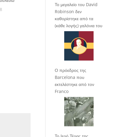
δουλεύω”
Το μεγαλείο του David
8
Robinson δεν
καθορίστηκε από τα
(κάθε λογής) γαλόνια του
Ο πρόεδρος της
Barcelona που
εκτελέστηκε από τον
Franco
Το Ιερό Τέρας της