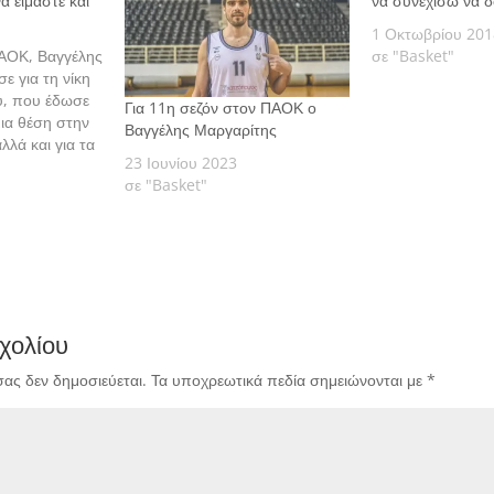
 είμαστε και
να συνεχίσω να 
1 Οκτωβρίου 201
ΑΟΚ, Βαγγέλης
σε "Basket"
ε για τη νίκη
υ, που έδωσε
Για 11η σεζόν στον ΠΑΟΚ ο
ια θέση στην
Βαγγέλης Μαργαρίτης
λλά και για τα
23 Ιουνίου 2023
νται.
σε "Basket"
χολίου
σας δεν δημοσιεύεται.
Τα υποχρεωτικά πεδία σημειώνονται με
*