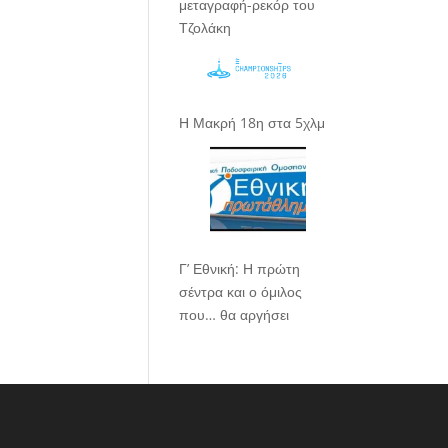
μεταγραφή-ρεκόρ του
Τζολάκη
Η Μακρή 18η στα 5χλμ
Γ’ Εθνική: Η πρώτη
σέντρα και ο όμιλος
που… θα αργήσει