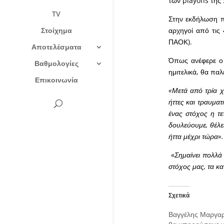
των playoffs της
TV
Στην εκδήλωση π
Στοίχημα
αρχηγοί από τις 
ΠΑΟΚ).
Αποτελέσματα
Όπως ανέφερε ο 
Βαθμολογίες
ημιτελικά, θα πα
Επικοινωνία
«Μετά από τρία χρ
ήττες και τραυμα
ένας στόχος η τε
δουλεύουμε, θέλε
ήττα μέχρι τώρα».
«
Σημαίνει πολλά
στόχος μας, τα κ
Σχετικά
Βαγγέλης Μαργαρ