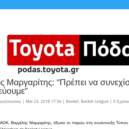
ς Μαργαρίτης: “Πρέπει να συνεχί
εύουμε”
γιωτόπουλος
|
Μάι 23, 2018 17:34
|
Basket
,
Basket League
|
0 Σχόλια
ΑΟΚ, Βαγγέλης Μαργαρίτης, έδωσε το παρών στη συνέντευξη Τύπου γ