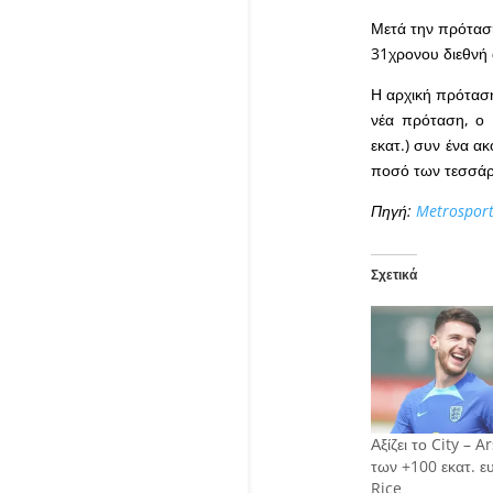
Μετά την πρόταση
31χρονου διεθνή
Η αρχική πρόταση
νέα πρόταση, ο
εκατ.) συν ένα 
ποσό των τεσσάρ
Πηγή:
Metrospor
Σχετικά
Αξίζει το City – 
των +100 εκατ. ε
Rice