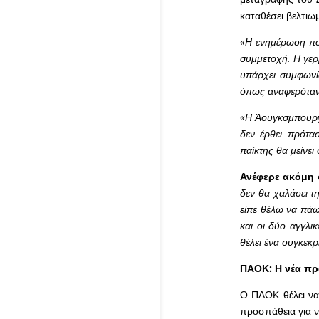
καταθέσει βελτιω
«Η ενημέρωση που
συμμετοχή. Η γερμ
υπάρχει συμφωνία
όπως αναφερότα
«Η Άουγκσμπουργκ 
δεν έρθει πρότασ
παίκτης θα μείνε
Ανέφερε ακόμη ό
δεν θα χαλάσει τ
είπε θέλω να πάω
και οι δύο αγγλι
θέλει ένα συγκεκρ
ΠΑΟΚ: Η νέα πρ
Ο ΠΑΟΚ θέλει να 
προσπάθεια για ν