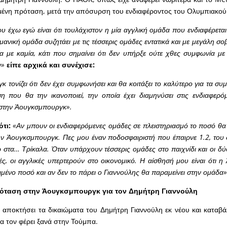
μένη πρόταση, μετά την απόσυρση του ενδιαφέροντος του Ολυμπιακού
 έχω εγώ είναι ότι τουλάχιστον η μία αγγλική ομάδα που ενδιαφέρεται
ανική ομάδα συζητάει με τις τέσσερις ομάδες εντατικά και με μεγάλη σο
 με καμία, κάτι που σημαίνει ότι δεν υπήρξε ούτε χθες συμφωνία με
ν»
είπε αρχικά και συνέχισε:
τονίζει ότι δεν έχει συμφωνήσει και θα κοιτάξει το καλύτερο για τα συ
η που θα την ικανοποιεί, την οποία έχει διαμηνύσει στις ενδιαφερό
ι στην Άουγκσμπουργκ».
τι:
«Αν μπουν οι ενδιαφερόμενες ομάδες σε πλειστηριασμό το ποσό θα 
ην Άουγκσμπουργκ. Πες μου έναν ποδοσφαιριστή που έπαιρνε 1.2, του 
 στα… Τρίκαλα. Όταν υπάρχουν τέσσερις ομάδες στο παιχνίδι και οι δύο
κές, οι αγγλικές υπερτερούν στο οικονομικό. Η αίσθησή μου είναι ότι
ιμένο ποσό και αν δεν το πάρει ο Γιαννούλης θα παραμείνει στην ομάδα»
όταση στην Άουγκσμπουργκ για τον Δημήτρη Γιαννούλη
αποκτήσει τα δικαιώματα του Δημήτρη Γιαννούλη εκ νέου και καταβά
α τον φέρει ξανά στην Τούμπα.