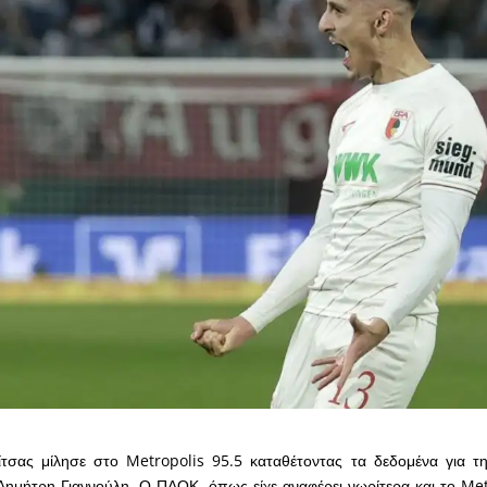
τσας μίλησε στο Metropolis 95.5 καταθέτοντας τα δεδομένα για τ
ημήτρη Γιαννούλη. Ο ΠΑΟΚ, όπως είχε αναφέρει νωρίτερα και το Metr