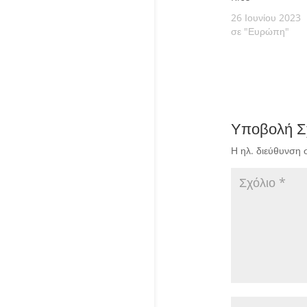
26 Ιουνίου 2023
σε "Ευρώπη"
Υποβολή Σ
Η ηλ. διεύθυνση 