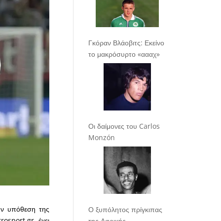
Γκόραν Βλάοβιτς: Εκείνο
το μακρόσυρτο «αααχ»
Οι δαίμονες του Carlos
Monzón
ην υπόθεση της
Ο ξυπόλητος πρίγκιπας
osport.gr, έχει
της Αφρικής