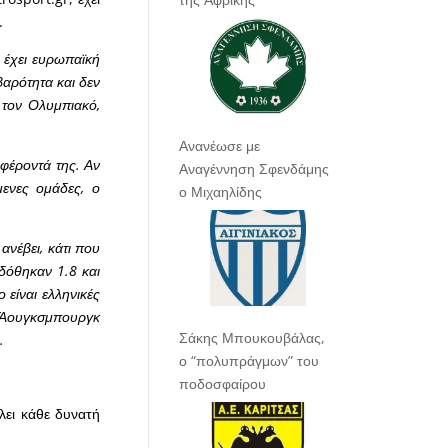
.
 έχει ευρωπαϊκή
βαρότητα και δεν
 τον Ολυμπιακό,
Ανανέωσε με
μφέροντά της. Αν
Αναγέννηση Σφενδάμης
μενες ομάδες, ο
ο Μιχαηλίδης
ανέβει, κάτι που
δόθηκαν 1.8 και
 είναι ελληνικές
 η Άουγκσμπουργκ
Σάκης Μπουκουβάλας,
.
ο “πολυπράγμων” του
ποδοσφαίρου
λει κάθε δυνατή