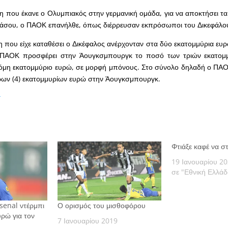
 που έκανε ο Ολυμπιακός στην γερμανική ομάδα, για να αποκτήσει τα
 άσου, ο ΠΑΟΚ επανήλθε, όπως διέρρευσαν εκπρόσωποι του Δικεφάλο
 που είχε καταθέσει ο Δικέφαλος ανέρχονταν στα δύο εκατομμύρια ευρ
 ΠΑΟΚ προσφέρει στην Άουγκσμπουργκ το ποσό των τριών εκατομ
ακόμη εκατομμύριο ευρώ, σε μορφή μπόνους. Στο σύνολο δηλαδή ο ΠΑ
ων (4) εκατομμυρίων ευρώ στην Άουγκσμπουργκ.
t
Φτιάξε καφέ να 
19 Ιανουαρίου 2
σε "Εθνική Ελλάδ
Arsenal ντέρμπι
Ο ορισμός του μισθοφόρου
υρώ για τον
7 Ιανουαρίου 2019