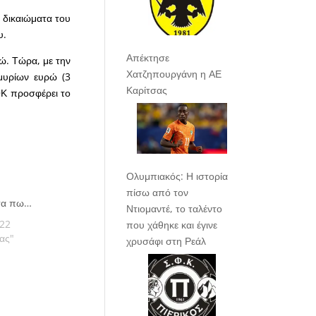
 δικαιώματα του
υ.
Απέκτησε
ώ. Τώρα, με την
Χατζηπουργάνη η ΑΕ
μυρίων ευρώ (3
Καρίτσας
ΟΚ προσφέρει το
Ολυμπιακός: Η ιστορία
πίσω από τον
στα πω…
Ντιομαντέ, το ταλέντο
022
που χάθηκε και έγινε
ας"
χρυσάφι στη Ρεάλ