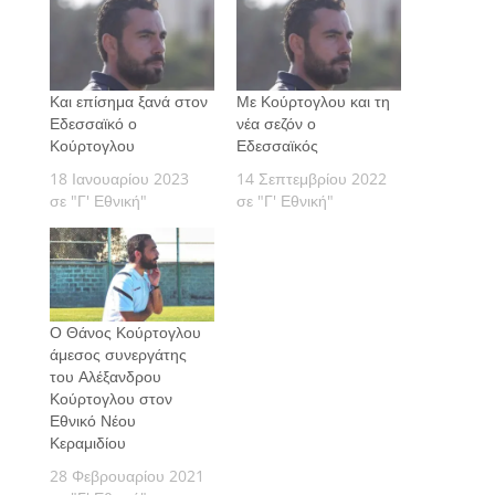
Και επίσημα ξανά στον
Με Κούρτογλου και τη
Εδεσσαϊκό ο
νέα σεζόν ο
Κούρτογλου
Εδεσσαϊκός
18 Ιανουαρίου 2023
14 Σεπτεμβρίου 2022
σε "Γ' Εθνική"
σε "Γ' Εθνική"
Ο Θάνος Κούρτογλου
άμεσος συνεργάτης
του Αλέξανδρου
Κούρτογλου στον
Εθνικό Νέου
Κεραμιδίου
28 Φεβρουαρίου 2021