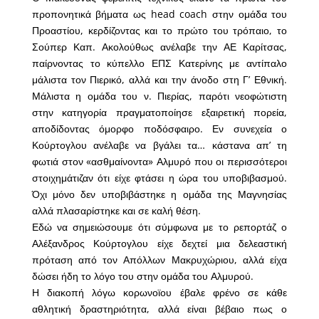
προπονητικά βήματα ως head coach στην ομάδα του
Προαστίου, κερδίζοντας και το πρώτο του τρόπαιο, το
Σούπερ Καπ. Ακολούθως ανέλαβε την ΑΕ Καρίτσας,
παίρνοντας το κύπελλο ΕΠΣ Κατερίνης με αντίπαλο
μάλιστα τον Πιερικό, αλλά και την άνοδο στη Γ’ Εθνική.
Μάλιστα η ομάδα του ν. Πιερίας, παρότι νεοφώτιστη
στην κατηγορία πραγματοποίησε εξαιρετική πορεία,
αποδίδοντας όμορφο ποδόσφαιρο. Εν συνεχεία ο
Κούρτογλου ανέλαβε να βγάλει τα… κάστανα απ’ τη
φωτιά στον «ασθμαίνοντα» Αλμυρό που οι περισσότεροι
στοιχημάτιζαν ότι είχε φτάσει η ώρα του υποβιβασμού.
Όχι μόνο δεν υποβιβάστηκε η ομάδα της Μαγνησίας
αλλά πλασαρίστηκε και σε καλή θέση.
Εδώ να σημειώσουμε ότι σύμφωνα με το ρεπορτάζ ο
Αλέξανδρος Κούρτογλου είχε δεχτεί μια δελεαστική
πρόταση από τον Απόλλων Μακρυχώριου, αλλά είχα
δώσει ήδη το λόγο του στην ομάδα του Αλμυρού.
Η διακοπή λόγω κορωνοϊου έβαλε φρένο σε κάθε
αθλητική δραστηριότητα, αλλά είναι βέβαιο πως ο