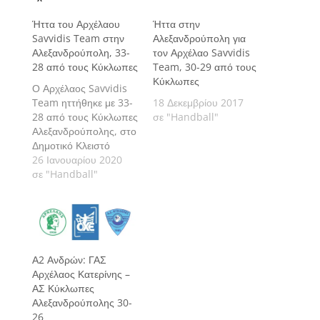
Ήττα του Αρχέλαου
Ήττα στην
Savvidis Team στην
Αλεξανδρούπολη για
Αλεξανδρούπολη, 33-
τον Αρχέλαο Savvidis
28 από τους Κύκλωπες
Team, 30-29 από τους
Κύκλωπες
Ο Αρχέλαος Savvidis
Team ηττήθηκε με 33-
18 Δεκεμβρίου 2017
28 από τους Κύκλωπες
σε "Handball"
Αλεξανδρούπολης, στο
Δημοτικό Κλειστό
Γυμναστήριο
26 Ιανουαρίου 2020
Αλεξανδρούπολης, σε
σε "Handball"
αγώνα για τη 10η
αγωνιστική του 2ου
ομίλου της Α2 Εθνικής
Κατηγορίας Ανδρών.
Α2 Ανδρών: ΓΑΣ
Αρχέλαος Κατερίνης –
ΑΣ Κύκλωπες
Αλεξανδρούπολης 30-
26