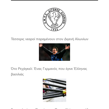
Τέσσερις νεαροί παραμένουν στον Διγενή Αλωνίων
Ότο Ρεχάγκελ: Ένας Γερμανός που έγινε Έλληνας
βασιλιάς