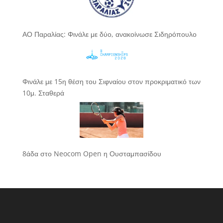
ΑΟ Παραλίας: Φινάλε με δύο, ανακοίνωσε Σιδηρόπουλο
Φινάλε με 15η θέση του Σιφναίου στον προκριματικό των
10μ. Σταθερά
8άδα στο Neocom Open η Ουσταμπασίδου