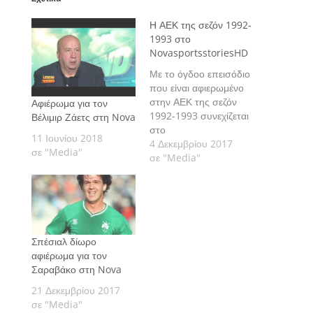
Η ΑΕΚ της σεζόν 1992-
1993 στο
NovasportsstoriesHD
Με το όγδοο επεισόδιο
που είναι αφιερωμένο
στην ΑΕΚ της σεζόν
Αφιέρωμα για τον
1992-1993 συνεχίζεται
Βέλιμιρ Ζάετς στη Nova
στο
11 Ιουνίου 2018
NovasportsstoriesHD
4 Δεκεμβρίου 2017
σε "Media"
η μεγάλη
σε "Media"
συμπαραγωγή ΕΡΤ –
Νova, "Η ιστορία του
ελληνικού
ποδοσφαίρου".
Σπέσιαλ δίωρο
αφιέρωμα για τον
Σαραβάκο στη Nova
21 Δεκεμβρίου 2017
σε "Media"