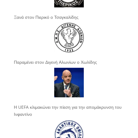
Ξανά στον Πιερικό ο Τσαγκαλίδης
Παραμένει στον Διγενή Αλωνίων ο Χωλίδης
Η UEFA κλιμακώνει την πίεση για την απομάκρυνση του
Ινφαντίνο