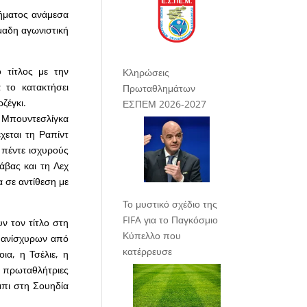
λήματος ανάμεσα
όμαδη αγωνιστική
 τίτλος με την
Κληρώσεις
 το κατακτήσει
Πρωταθλημάτων
ζέγκι.
ΕΣΠΕΜ 2026-2027
 Μπουντεσλίγκα
χεται τη Ραπίντ
 πέντε ισχυρούς
άβας και τη Λεχ
α σε αντίθεση με
Το μυστικό σχέδιο της
FIFA για το Παγκόσμιο
υν τον τίτλο στη
Κύπελλο που
ια ανίσχυρων από
κατέρρευσε
ια, η Τσέλιε, η
 πρωταθλήτριες
μπι στη Σουηδία