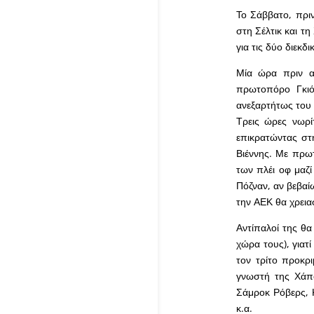
Το Σάββατο, πριν
στη Σέλτικ και τ
για τις δύο διεκδι
Μία ώρα πριν απ
πρωτοπόρο Γκιόρ
ανεξαρτήτως του 
Τρεις ώρες νωρί
επικρατώντας στ
Βιέννης. Με πρωτ
των πλέι οφ μαζ
Πόζναν, αν βεβαίω
την ΑΕΚ θα χρεια
Αντίπαλοί της θα
χώρα τους), γιατί
τον τρίτο προκρ
γνωστή της Χάπο
Σάμροκ Ρόβερς, Κ
κ.α.