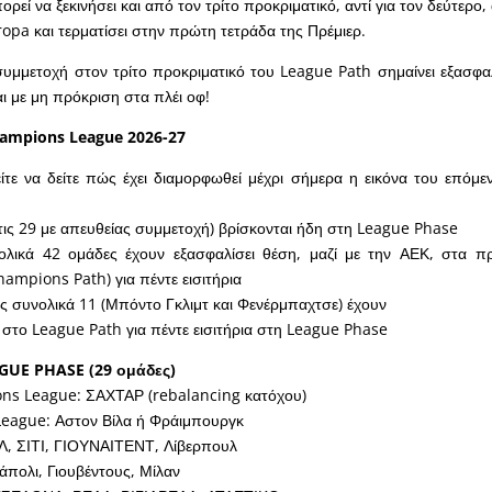
εί να ξεκινήσει και από τον τρίτο προκριματικό, αντί για τον δεύτερο,
ropa και τερματίσει στην πρώτη τετράδα της Πρέμιερ.
συμμετοχή στον τρίτο προκριματικό του League Path σημαίνει εξασφ
ι με μη πρόκριση στα πλέι οφ!
hampions League 2026-27
τε να δείτε πώς έχει διαμορφωθεί μέχρι σήμερα η εικόνα του επόμ
τις 29 με απευθείας συμμετοχή) βρίσκονται ήδη στη League Phase
ολικά 42 ομάδες έχουν εξασφαλίσει θέση, μαζί με την ΑΕΚ, στα πρ
mpions Path) για πέντε εισιτήρια
ις συνολικά 11 (Μπόντο Γκλιμτ και Φενέρμπαχτσε) έχουν
 στο League Path για πέντε εισιτήρια στη League Phase
GUE PHASE (29 ομάδες)
ns League: ΣΑΧΤΑΡ (rebalancing κατόχου)
League: Αστον Βίλα ή Φράιμπουργκ
, ΣΙΤΙ, ΓΙΟΥΝΑΙΤΕΝΤ, Λίβερπουλ
άπολι, Γιουβέντους, Μίλαν