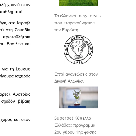
αλή χρονιά στον
ρωταθλήματα!
Τα ελληνικά mega deals
που «ταρακούνησαν»
άγκ, στο Ισραήλ
την Ευρώπη
ντ) στη Σουηδία
 πρωταθλήτρια
ου Βασιλεία και
!
 για τη League
Επτά ανανεώσεις στον
σίγουρα ισχυρός
Διγενή Αλωνίων
αρτς), Αυστρίας
 σχεδόν βέβαιη
Superbet Κύπελλο
σχυρός και στον
Ελλάδας: πρόγραμμα
2ου γύρου 1ης φάσης