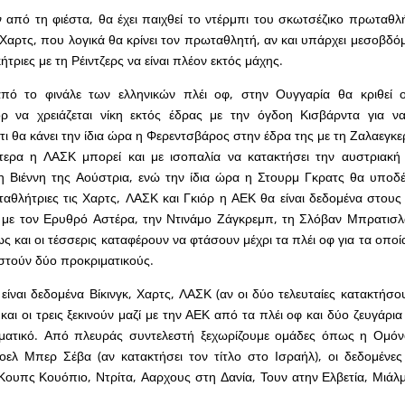
 από τη φιέστα, θα έχει παιχθεί το ντέρμπι του σκωτσέζικο πρωταθ
η Χαρτς, που λογικά θα κρίνει τον πρωταθλητή, αν και υπάρχει μεσοβδ
κήτριες με τη Ρέιντζερς να είναι πλέον εκτός μάχης.
ό το φινάλε των ελληνικών πλέι οφ, στην Ουγγαρία θα κριθεί ο
 να χρειάζεται νίκη εκτός έδρας με την όγδοη Κισβάρντα για να
τι θα κάνει την ίδια ώρα η Φερεντσβάρος στην έδρα της με τη Ζαλαεγκερ
τερα η ΛΑΣΚ μπορεί και με ισοπαλία να κατακτήσει την αυστριακή
η Βιέννη της Αούστρια, ενώ την ίδια ώρα η Στουρμ Γκρατς θα υποδέ
αθλήτριες τις Χαρτς, ΛΑΣΚ και Γκιόρ η ΑΕΚ θα είναι δεδομένα στους
ί με τον Ερυθρό Αστέρα, την Ντινάμο Ζάγκρεμπ, τη Σλόβαν Μπρατισλ
ς και οι τέσσερις καταφέρουν να φτάσουν μέχρι τα πλέι οφ για τα οποί
στούν δύο προκριματικούς.
 είναι δεδομένα Βίκινγκ, Χαρτς, ΛΑΣΚ (αν οι δύο τελευταίες κατακτήσο
 και οι τρεις ξεκινούν μαζί με την ΑΕΚ από τα πλέι οφ και δύο ζευγάρ
ιματικό. Από πλευράς συντελεστή ξεχωρίζουμε ομάδες όπως η Ομόνο
ελ Μπερ Σέβα (αν κατακτήσει τον τίτλο στο Ισραήλ), οι δεδομένες
ουπς Κουόπιο, Ντρίτα, Ααρχους στη Δανία, Τουν ατην Ελβετία, Μιάλ