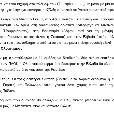
ες να είναι ισχυρή στα πλέι οφ του Champions League μόνο με μία κ
ης, γιατί την έχει ευνοήσει η εξέλιξη συνολικά σε έντεκα ευρωπαϊκά π
Βίκινγκ αντί Μπόντο Γκλιμτ, στο Αζερμπαϊτζάν με Σαμπάχ αντί Καραμπ
Μακάμπι Τελ Αβίβ), στη Δανία (εκτός οριστικά Κοπεγχάγη και Μίντιλα
η Τζουργκάρντεν), στη Βουλγαρία (Λέφσκι αντί για τη μόνιμη
στη Ρουμανία (εκτός τίτλου η Στεάουα) και στην Ελβετία (εκτός τίτλ
ν τα τρία πρωταθλήματα από τα οποία περιμένει επίσης ευνοϊκή εξέλιξη
 Ολυμπιακός
ν μη πρωταθλητών με 11 ομάδες να διεκδικούν δύο ακόμα εισιτήρια
 των ΠΑΟΚ ή Ολυμπιακού τερματίσει δεύτερος στην Ελλάδα θα είναι 
κριματικό μετά το νοκ άουτ της Ρέιντζερς!
ί τους; Οι τρεις δεύτεροι Σκωτίας (Σέλτικ με τα τωρινά δεδομένα ή Χ
 Γκρατς) και Πολωνίας, όπου γίνεται ένας χαμός πίσω από τη
χ Πόζναν.
δομένα, που δύσκολα θα αλλάξουν, ο Ολυμπιακός μπορεί να είναι ι
ό μαζί με Μπενφίκα, Λιόν και Μπόντο Γκλιμτ!