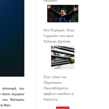
Αλωνίων
Ότο Ρεχάγκελ: Ένας
Γερμανός που έγινε
Έλληνας βασιλιάς
Στον τελικό του
Παγκόσμιου
Πρωταθλήματος
ν απονομή του
εφήβων-νεανίδων η
ν πέντε ισχυρών
Καρυώτη
 του δεύτερου
η Νιόν.