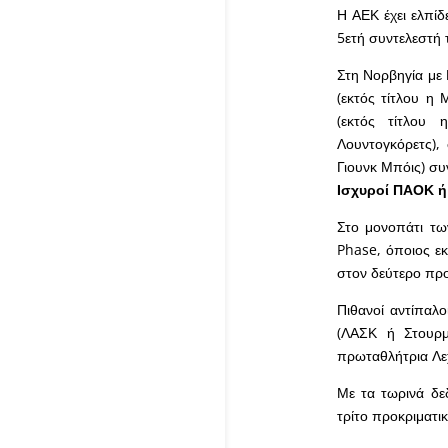
Η ΑΕΚ έχει ελπίδ
5ετή συντελεστή τ
Στη Νορβηγία με 
(εκτός τίτλου η 
(εκτός τίτλου 
Λουντογκόρετς), 
Γιουνκ Μπόις) συ
Ισχυροί ΠΑΟΚ ή
Στο μονοπάτι τω
Phase, όποιος εκ
στον δεύτερο προ
Πιθανοί αντίπαλο
(ΛΑΣΚ ή Στουρμ
πρωταθλήτρια Λε
Με τα τωρινά δε
τρίτο προκριματικ