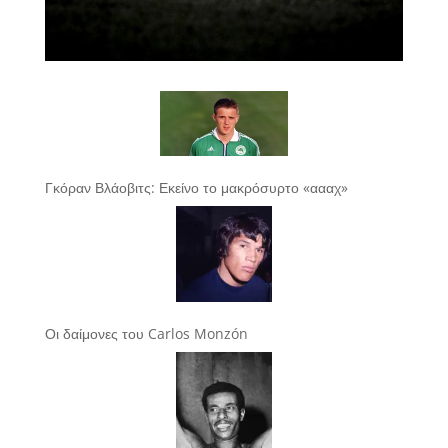
Γκόραν Βλάοβιτς: Εκείνο το μακρόσυρτο «αααχ»
Οι δαίμονες του Carlos Monzón