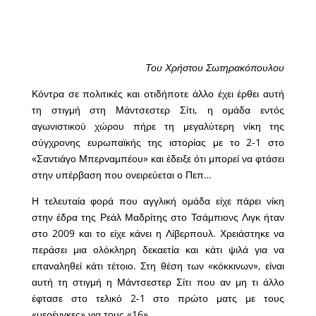
Του Χρήστου Σωτηρακόπουλου
Κόντρα σε πολιτικές και οτιδήποτε άλλο έχει έρθει αυτή
τη στιγμή στη Μάντσεστερ Σίτι, η ομάδα εντός
αγωνιστικού χώρου πήρε τη μεγαλύτερη νίκη της
σύγχρονης ευρωπαϊκής της ιστορίας με το 2-1 στο
«Σαντιάγο Μπερναμπέου» και έδειξε ότι μπορεί να φτάσει
στην υπέρβαση που ονειρεύεται ο Πεπ…
Η τελευταία φορά που αγγλική ομάδα είχε πάρει νίκη
στην έδρα της Ρεάλ Μαδρίτης στο Τσάμπιονς Λιγκ ήταν
στο 2009 και το είχε κάνει η Λίβερπουλ. Χρειάστηκε να
περάσει μια ολόκληρη δεκαετία και κάτι ψιλά για να
επαναληθεί κάτι τέτοιο. Στη θέση των «κόκκινων», είναι
αυτή τη στιγμή η Μάντσεστερ Σίτι που αν μη τι άλλο
έφτασε στο τελικό 2-1 στο πρώτο ματς με τους
«μερένγκες» για τους «16».