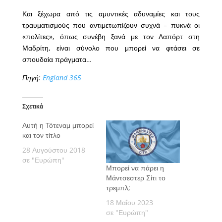
Και ξέχωρα από τις αμυντικές αδυναμίες και τους
τραυματισμούς που αντιμετωπίζουν συχνά – πυκνά οι
«πολίτες», όπως συνέβη ξανά με τον Λαπόρτ στη
Μαδρίτη, είναι σύνολο που μπορεί να φτάσει σε
σπουδαία πράγματα…
Πηγή:
England 365
Σχετικά
Αυτή η Τότεναμ μπορεί
και τον τίτλο
28 Αυγούστου 2018
σε "Ευρώπη"
Μπορεί να πάρει η
Μάντσεστερ Σίτι το
τρεμπλ;
18 Μαΐου 2023
σε "Ευρώπη"