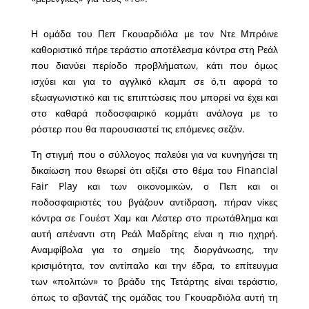
Η ομάδα του Πεπ Γκουαρδιόλα με τον Ντε Μπρόινε
καθοριστικό πήρε τεράστιο αποτέλεσμα κόντρα στη Ρεάλ
που διανύει περίοδο προβλήματων, κάτι που όμως
ισχύει και για το αγγλικό κλαμπ σε ό,τι αφορά το
εξωαγωνιστικό και τις επιπτώσεις που μπορεί να έχει και
στο καθαρά ποδοσφαιρικό κομμάτι ανάλογα με το
ρόστερ που θα παρουσιαστεί τις επόμενες σεζόν.
Τη στιγμή που ο σύλλογος παλεύει για να κυνηγήσει τη
δικαίωση που θεωρεί ότι αξίζει στο θέμα του Financial
Fair Play και των οικονομικών, ο Πεπ και οι
ποδοσφαιριστές του βγάζουν αντίδραση, πήραν νίκες
κόντρα σε Γουέστ Χαμ και Λέστερ στο πρωτάθλημα και
αυτή απέναντι στη Ρεάλ Μαδρίτης είναι η πιο ηχηρή.
Αναμφίβολα για το σημείο της διοργάνωσης, την
κρισιμότητα, τον αντίπαλο και την έδρα, το επίτευγμα
των «πολιτών» το βράδυ της Τετάρτης είναι τεράστιο,
όπως το αβαντάζ της ομάδας του Γκουαρδιόλα αυτή τη