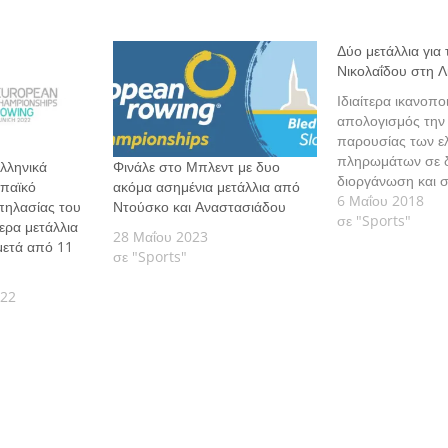
Δύο μετάλλια για 
Νικολαΐδου στη Λ
Ιδιαίτερα ικανοπο
απολογισμός την
παρουσίας των ε
πληρωμάτων σε δ
ελληνικά
Φινάλε στο Μπλεντ με δυο
διοργάνωση και σ
παϊκό
ακόμα ασημένια μετάλλια από
στη ρεγκάτα του 
6 Μαΐου 2018
ηλασίας του
Ντούσκο και Αναστασιάδου
Λιθουανίας που 
σε "Sports"
ερα μετάλλια
28 Μαΐου 2023
μετά από 11
σε "Sports"
022