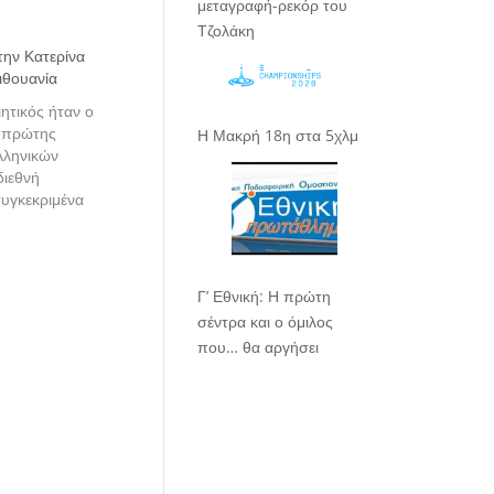
μεταγραφή-ρεκόρ του
Τζολάκη
την Κατερίνα
ιθουανία
ιητικός ήταν ο
 πρώτης
Η Μακρή 18η στα 5χλμ
λληνικών
ιεθνή
υγκεκριμένα
Τρακάϊ της
πήραν μέρος.
Γ’ Εθνική: Η πρώτη
σέντρα και ο όμιλος
που… θα αργήσει