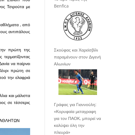
Benfica
νος Τσιρούτα με
ταθλήματα , από
τους αντιπάλους
στην πρώτη της
Σκούφας και Χαρεϊσβίλι
ς τερματίζοντας
παραμένουν στον Διγενή
ανία να παίρνει
Αλωνίων
 Χένρι πρώτη σε
ποό την ελαφριά
λλια και μάλιστα
ρος σε τέσσερις
Γράφας για Γιαννούλη:
«Κορυφαία μεταγραφη
για τον ΠΑΟΚ, μπορεί να
Ν ΑΘΛΗΤΩΝ
καλύψει όλη την
πλευρά»