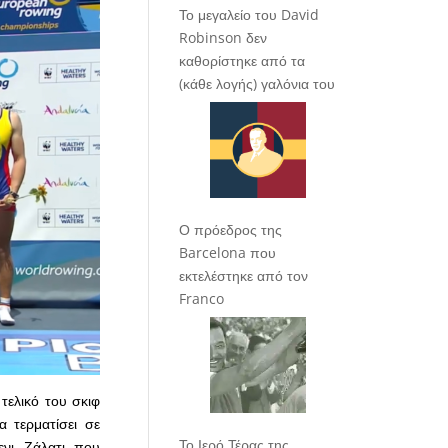
Το μεγαλείο του David
Robinson δεν
καθορίστηκε από τα
(κάθε λογής) γαλόνια του
Ο πρόεδρος της
Barcelona που
εκτελέστηκε από τον
Franco
τελικό του σκιφ
 τερματίσει σε
Το Ιερό Τέρας της
ενι Ζάλατι που