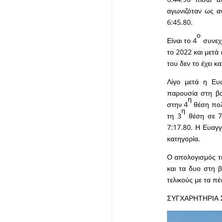
αγωνιζόταν ως α
6:45.80.
ο
Είναι το 4
συνεχ
το 2022 και μετά
του δεν το έχει 
Λίγο μετά η Ευα
παρουσία στη βαρ
η
στην 4
θέση πολ
η
τη 3
θέση σε 7:
7:17.80. Η Ευαγγ
κατηγορία.
Ο απολογισμός τη
και τα δυο στη β
τελικούς με τα π
ΣΥΓΧΑΡΗΤΗΡΙΑ 