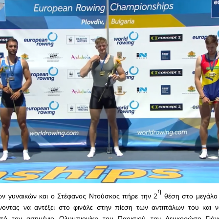
η
ων γυναικών και ο Στέφανος Ντούσκος πήρε την 2
θέση στο μεγάλο 
οντας να αντέξει στο φινάλε στην πίεση των αντιπάλων του και να
πό τον ασημένιο Ολυμπιονίκη του Παρισιού τον Λευκορώσο Γιόχ