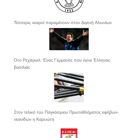
Τέσσερις νεαροί παραμένουν στον Διγενή Αλωνίων
Ότο Ρεχάγκελ: Ένας Γερμανός που έγινε Έλληνας
βασιλιάς
Στον τελικό του Παγκόσμιου Πρωταθλήματος εφήβων-
νεανίδων η Καρυώτη