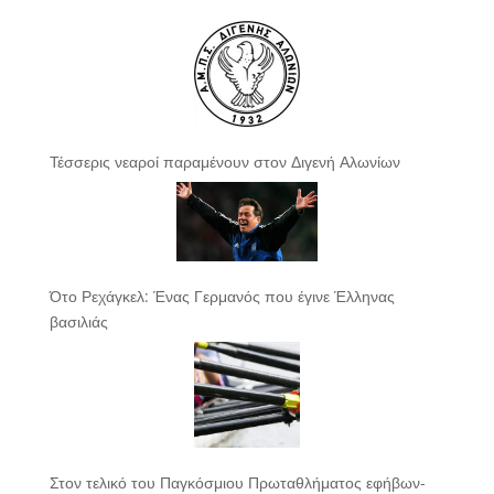
Τέσσερις νεαροί παραμένουν στον Διγενή Αλωνίων
Ότο Ρεχάγκελ: Ένας Γερμανός που έγινε Έλληνας
βασιλιάς
Στον τελικό του Παγκόσμιου Πρωταθλήματος εφήβων-