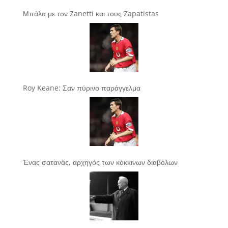
Μπάλα με τον Zanetti και τους Zapatistas
Roy Keane: Σαν πύρινο παράγγελμα
Ένας σατανάς, αρχηγός των κόκκινων διαβόλων