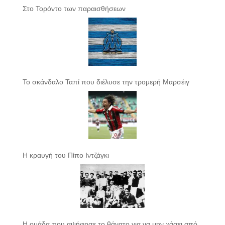
Στο Τορόντο των παραισθήσεων
Το σκάνδαλο Ταπί που διέλυσε την τρομερή Μαρσέιγ
Η κραυγή του Πίπο Ιντζάγκι
Η ομάδα που αψήφησε το θάνατο για να μην χάσει από