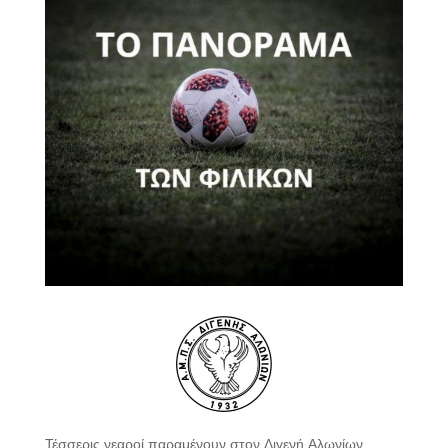
Τέσσερις νεαροί παραμένουν στον Διγενή Αλωνίων