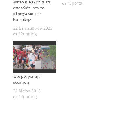
λεπτό η εξέλιξη & τα
σε "Sports"
αποτελέσματα του
«Τρέχω για την
Κατερίνη»
22 Σεπτεμβρίου 2023
σε "Running"
Έτοιμοι για την
εκκίνηση
31 Μαΐου 2018
σε "Running"