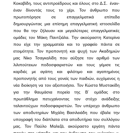
Κοκαβίδη, τους αντιπροέδρους και όλους στο Δ.Σ. έναν-
έναν δίνοντάς τους το χέρι. Τον άνθρωπο που
πρωτοπόρησε σε επαγγελματικά επίπεδα
δημιουργώντας μια επίσημη επαγγελματική ιστοσελίδα
που θα την ζήλευαν και μεγαλύτερες επαγγελματικές
ομάδες τον Μάκη Παντζιάλα. Την ακούραστη Κατερίνα
που είχε την γραμματεία και το γραφείο πάντα σε
ετοιμότητα. Τον προπονητή και ψυχή των Ακαδημιών
μας Νίκο Τσαγκαλίδη που αύξησε τον αριθμό των
λιλιπούτειων ποδοσφαιριστών και τους γέμισε τις
καρδιές με αγάπη και φιλότιμο και αγαπημένος
προπονητής από τους γονείς των παιδιών, ευχόμενος η
νέα διοίκηση να τον αξιοποιήσει. Τον Κώστα Μυστακίδη
για την θαυμάσια πορεία της Β΄ ομάδας στο
πρωτάθλημα πετυχαίνοντας τον στόχο ανάδειξης
ταλαντούχων ποδοσφαιριστών. Τον υπέροχο άνθρωπο
των αποδυτηρίων Μιχάλη Βασιλειάδη που έβαλε την
υπογραφή του διάπλατα στα αποδυτήρια του συλλόγου
μας. Τον Παύλο Μαλεζά, ακούραστο εργάτη πάντα
παρόν στο γήπεδο και τον άνθρωπο του κυλικείου κ.