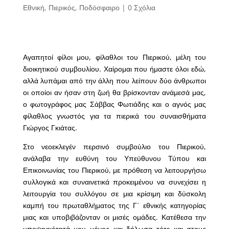
Εθνική
,
Πιερικός
,
Ποδόσφαιρο
|
0 Σχόλια
Αγαπητοί φίλοι μου, φίλαθλοι του Πιερικού, μέλη του
διοικητικού συμβουλίου. Χαίρομαι που ήμαστε όλοι εδώ,
αλλά λυπάμαι από την άλλη που λείπουν δύο άνθρωποι
οι οποίοι αν ήσαν στη ζωή θα βρίσκονταν ανάμεσά μας,
ο φωτογράφος μας Σάββας Φωτιάδης και ο αγνός μας
φίλαθλος γνωστός για τα πιερικά του συναισθήματα
Γιώργος Γκιάτας.
Στο νεοεκλεγέν περσινό συμβούλιο του Πιερικού,
ανάλαβα την ευθύνη του Υπεύθυνου Τύπου και
Επικοινωνίας του Πιερικού, με πρόθεση να λειτουργήσω
συλλογικά και συναινετικά προκειμένου να συνεχίσει η
λειτουργία του συλλόγου σε μια κρίσιμη και δύσκολη
καμπή του πρωταθλήματος της Γ΄ εθνικής κατηγορίας
μιας και υποβιβάζονταν οι μισές ομάδες. Κατέθεσα την
υποψηφιότητά μου μόνος και δήλωσα τότε και στους