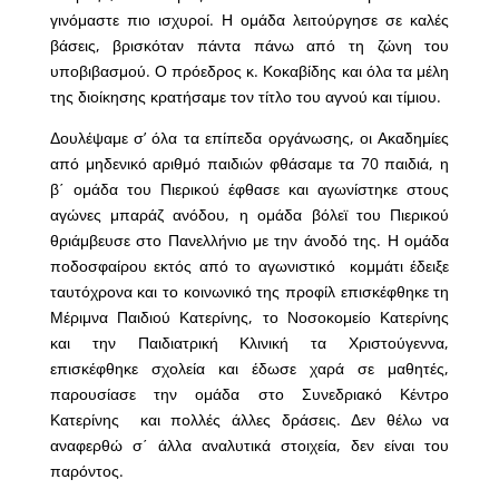
γινόμαστε πιο ισχυροί. Η ομάδα λειτούργησε σε καλές
βάσεις, βρισκόταν πάντα πάνω από τη ζώνη του
υποβιβασμού. Ο πρόεδρος κ. Κοκαβίδης και όλα τα μέλη
της διοίκησης κρατήσαμε τον τίτλο του αγνού και τίμιου.
Δουλέψαμε σ’ όλα τα επίπεδα οργάνωσης, οι Ακαδημίες
από μηδενικό αριθμό παιδιών φθάσαμε τα 70 παιδιά, η
β΄ ομάδα του Πιερικού έφθασε και αγωνίστηκε στους
αγώνες μπαράζ ανόδου, η ομάδα βόλεϊ του Πιερικού
θριάμβευσε στο Πανελλήνιο με την άνοδό της. Η ομάδα
ποδοσφαίρου εκτός από το αγωνιστικό κομμάτι έδειξε
ταυτόχρονα και το κοινωνικό της προφίλ επισκέφθηκε τη
Μέριμνα Παιδιού Κατερίνης, το Νοσοκομείο Κατερίνης
και την Παιδιατρική Κλινική τα Χριστούγεννα,
επισκέφθηκε σχολεία και έδωσε χαρά σε μαθητές,
παρουσίασε την ομάδα στο Συνεδριακό Κέντρο
Κατερίνης και πολλές άλλες δράσεις. Δεν θέλω να
αναφερθώ σ΄ άλλα αναλυτικά στοιχεία, δεν είναι του
παρόντος.