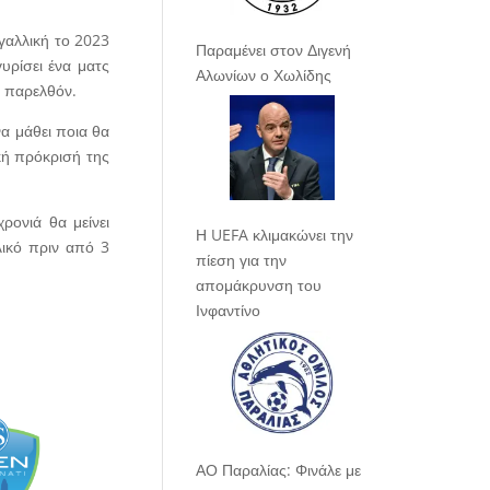
 γαλλική το 2023
Παραμένει στον Διγενή
υρίσει ένα ματς
Αλωνίων ο Χωλίδης
ο παρελθόν.
α μάθει ποια θα
ική πρόκρισή της
ρονιά θα μείνει
Η UEFA κλιμακώνει την
λικό πριν από 3
πίεση για την
απομάκρυνση του
Ινφαντίνο
ΑΟ Παραλίας: Φινάλε με