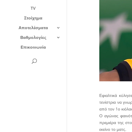
TV
Στοίχημα
Αποτελέσματα
Βαθμολογίες
Επικοινωνία
Εφιαλτικά κύλησ
τενίστρια να γνω
από τον 1ο κιόλα
Ο αγώνας φαινότα
πρεμιέρα της στ
εκείνο το ματς.