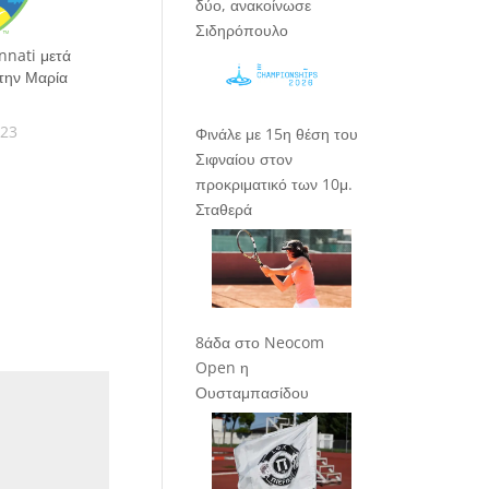
δύο, ανακοίνωσε
Σιδηρόπουλο
nnati μετά
 την Μαρία
023
Φινάλε με 15η θέση του
Σιφναίου στον
προκριματικό των 10μ.
Σταθερά
8άδα στο Neocom
Open η
Ουσταμπασίδου