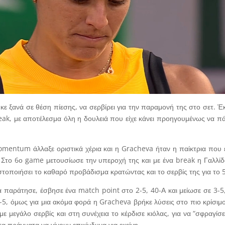
ε ξανά σε θέση πίεσης, να σερβίρει για την παραμονή της στο σετ. 
eak, με αποτέλεσμα όλη η δουλειά που είχε κάνει προηγουμένως να πάε
mentum άλλαξε οριστικά χέρια και η Gracheva ήταν η παίκτρια που 
. Στο 6ο game μετουσίωσε την υπεροχή της και με ένα break η Γαλλίδα
ιστοποιήσει το καθαρό προβάδισμα κρατώντας και το σερβίς της για το 5
 παράτησε, έσβησε ένα match point στο 2-5, 40-Α και μείωσε σε 3-5,
 4-5, όμως για μια ακόμα φορά η Gracheva βρήκε λύσεις στο πιο κρίσι
με μεγάλο σερβίς και στη συνέχεια το κέρδισε κιόλας, για να “σφραγίσ
α πράγματα να γίνουν επικίνδυνα για εκείνη.