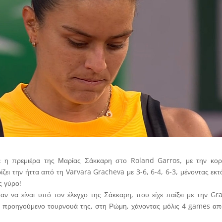
ε η πρεμιέρα της Μαρίας Σάκκαρη στο Roland Garros, με την κορ
ρίζει την ήττα από τη Varvara Gracheva με 3-6, 6-4, 6-3, μένοντας ε
ς γύρο!
ν να είναι υπό τον έλεγχο της Σάκκαρη, που είχε παίξει με την Gr
ο προηγούμενο τουρνουά της, στη Ρώμη, χάνοντας μόλις 4 games απ