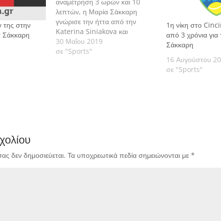
αναμέτρηση 3 ωρών και 10
λεπτών, η Μαρία Σάκκαρη
γνώρισε την ήττα από την
 της στην
1η νίκη στο Cinci
Katerina Siniakova και
α Σάκκαρη
από 3 χρόνια για
αποχαιρέτησε το Roland
30 Μαΐου 2019
Σάκκαρη
Garros.
σε "Sports"
16 Αυγούστου 2
σε "Sports"
χολίου
σας δεν δημοσιεύεται.
Τα υποχρεωτικά πεδία σημειώνονται με
*