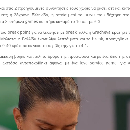
 και στις 2 προηγούμενες συναντήσεις τους χωρίς να χάσει σετ και κάπ
 ματς η 28χρονη Ελληνίδα, η οποία μετά το break που δέχτηκε στο
 τα 8 επόμενα games και πήρε καθαρά το 1ο σετ με 6-3.
ιπλό break point για να ξεκινήσει με break, αλλά η Gracheva κράτησε τ
Μάλιστα, η Γαλλίδα έκανε λίγα λεπτά μετά και το break, προηγήθηκε 
0-40 κράτησε εκ νέου το σερβίς της, για το 4-1.
κκαρη βρήκε και πάλι το δρόμο της προσωρινά και με ένα δικό της σε
 ωστόσο ανταποκρίθηκε άψογα, με ένα love service game, για ν