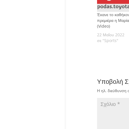
Έκανε το καθήκον
πρεμιέρα η Μαρί
(Video)
22 Μαΐου 2022
σε "Sports"
Υποβολή Σ
Η ηλ. διεύθυνση 