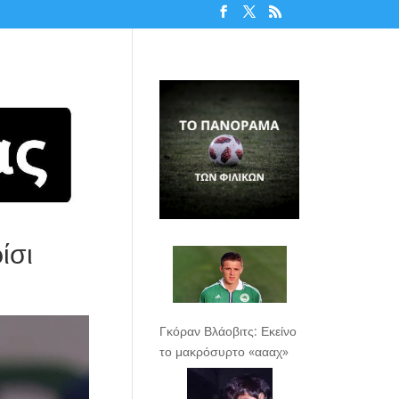
ίσι
Γκόραν Βλάοβιτς: Εκείνο
το μακρόσυρτο «αααχ»