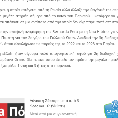
ρια, η οποία κατάγεται από τη Ρωσία αλλά άλλαξε την ιθαγένειά της σε
 μεγάλη στήριξη σήμερα από το κοινό του Παρισιού – κατάφερε να γ
αι απέναντι σε μια αντίπαλο από την οποία δεν είχε πάρει ποτέ σετ στ
α την αποψινή αναμέτρηση της Bernarda Pera με τη Nao Hibino, για ν
ν Πέμπτη για τον 2ο γύρο του Γαλλικού Όπεν. Διεκδικεί την 3η διαδοχ
”, όπου ολοκλήρωσε τις πορείες της το 2022 και το 2023 στο Παρίσι.
 εξέλιξη ήταν σίγουρα πολύ απογοητευτική, αφού για 2η διαδοχική χ
χωμάτινο Grand Slam, εκεί όπου έπαιξε τον πρώτο της μεγάλο ημιτε
 έχει μόλις 1 νίκη και 3 ήττες στο τουρνουά.
s
Λύγισε η Σάκκαρη μετά από 3
ώρες και 10′ (Videos)
Μετά από μια συγκλονιστική