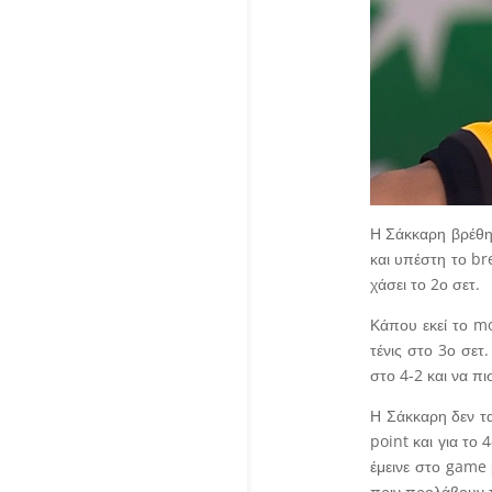
Η Σάκκαρη βρέθηκ
και υπέστη το br
χάσει το 2ο σετ.
Κάπου εκεί το mo
τένις στο 3ο σετ
στο 4-2 και να π
Η Σάκκαρη δεν τα
point και για το
έμεινε στο game 
πριν προλάβουν τ