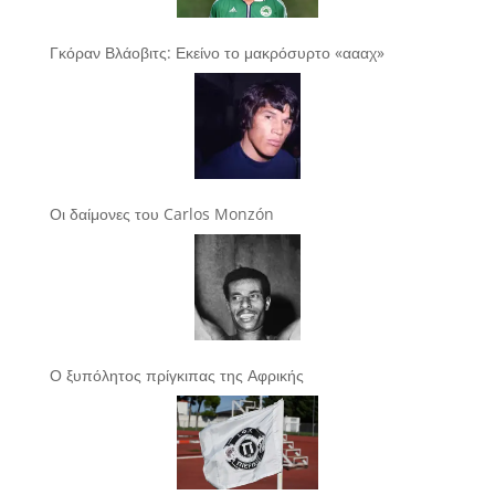
Γκόραν Βλάοβιτς: Εκείνο το μακρόσυρτο «αααχ»
Οι δαίμονες του Carlos Monzón
Ο ξυπόλητος πρίγκιπας της Αφρικής