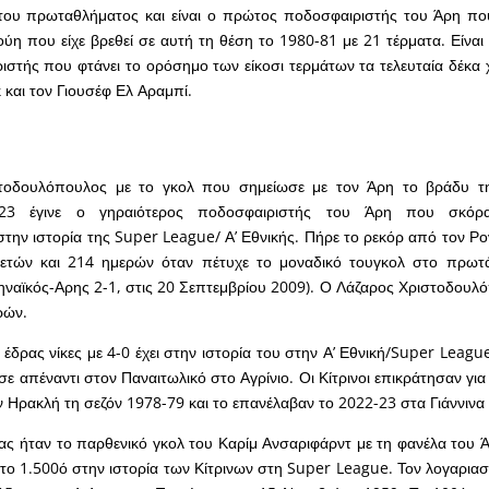
ου πρωταθλήματος και είναι ο πρώτος ποδοσφαιριστής του Άρη που
ούη που είχε βρεθεί σε αυτή τη θέση το 1980-81 με 21 τέρματα. Είναι
ιστής που φτάνει το ορόσημο των είκοσι τερμάτων τα τελευταία δέκα χ
και τον Γιουσέφ Ελ Αραμπί.
τοδουλόπουλος με το γκολ που σημείωσε με τον Άρη το βράδυ τ
023 έγινε ο γηραιότερος ποδοσφαιριστής του Άρη που σκό
ην ιστορία της Super League/ Α’ Εθνικής. Πήρε το ρεκόρ από τον Ρο
ετών και 214 ημερών όταν πέτυχε το μοναδικό τουγκολ στο πρωτ
ηναϊκός-Αρης 2-1, στις 20 Σεπτεμβρίου 2009). Ο Λάζαρος Χριστοδουλ
ρών.
 έδρας νίκες με 4-0 έχει στην ιστορία του στην Α’ Εθνική/Super Leagu
ε απέναντι στον Παναιτωλικό στο Αγρίνιο. Οι Κίτρινοι επικράτησαν γι
ν Ηρακλή τη σεζόν 1978-79 και το επανέλαβαν το 2022-23 στα Γιάννινα
ας ήταν το παρθενικό γκολ του Καρίμ Ανσαριφάρντ με τη φανέλα του 
το 1.500ό στην ιστορία των Κίτρινων στη Super League. Τον λογαριασμ