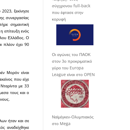
σύγχρονου full-back
 2023, ξεκίνησε
που έφτασε στην
της συνεργασίας
κορυφή
πήρε σημαντική
 η επίτευξη ενός
λλου Ελλάδος. Ο
ι πλέον έχει 90
Οι αγώνες του ΠΑΟΚ
στον 3ο προκριματικό
γύρο του Europa
έν Μορόν είναι
League είναι στο OPEN
κείνος που είχε
 Νταρίντα με 33
μεσα τους και ο
ινους.
Ναϊμέγκεν-Ολυμπιακός
λων ήταν και σε
στο Mega
ός αναδείχθηκε