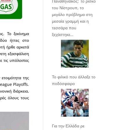
Παναθηναϊκός: Το ρίσκο
του Νίστρουπ, το
μεγάλο πρόβλημα στη
μεσαία γραμμή και η
τεσσάρα που
ς. Το ξεκίνημα
ξεχάστηκε…
 δύο ήττες στο
υτή ήρθε αρκετά
νετη εξασφάλιση
ε τις υπόλοιπες
Το φιλικό που άλλαξε το
 ετοιμότητα της
ποδόσφαιρο
eague Playoffs.
ονική διάρκεια,
ορές όλους τους
Για την Ελλάδα ρε