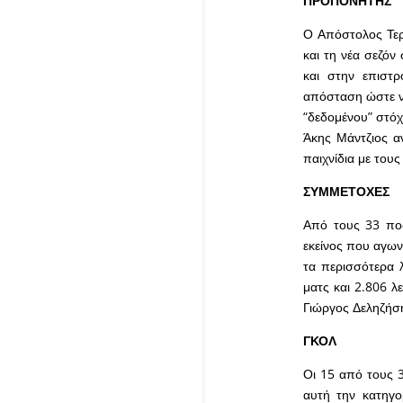
ΠΡΟΠΟΝΗΤΗΣ
Ο Απόστολος Τερζ
και τη νέα σεζόν
και στην επιστ
απόσταση ώστε να
“δεδομένου” στόχ
Άκης Μάντζιος α
παιχνίδια με τους
ΣΥΜΜΕΤΟΧΕΣ
Από τους 33 ποδ
εκείνος που αγων
τα περισσότερα λ
ματς και 2.806 λ
Γιώργος Δεληζήση
ΓΚΟΛ
Οι 15 από τους 
αυτή την κατηγο