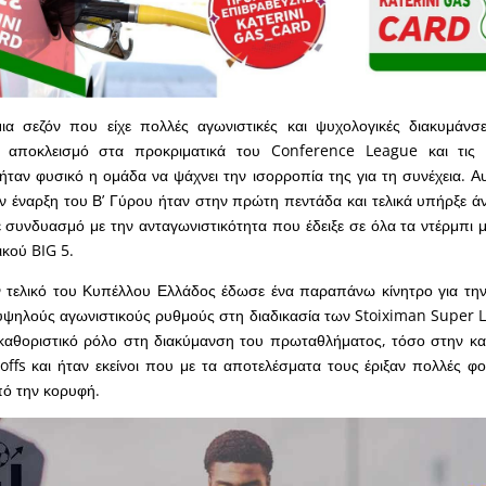
α σεζόν που είχε πολλές αγωνιστικές και ψυχολογικές διακυμάνσει
 αποκλεισμό στα προκριματικά του Conference League και τις
ταν φυσικό η ομάδα να ψάχνει την ισορροπία της για τη συνέχεια. Α
ην έναρξη του Β’ Γύρου ήταν στην πρώτη πεντάδα και τελικά υπήρξε ά
 συνδυασμό με την ανταγωνιστικότητα που έδειξε σε όλα τα ντέρμπι μ
ικού BIG 5.
 τελικό του Κυπέλλου Ελλάδος έδωσε ένα παραπάνω κίνητρο για την
υψηλούς αγωνιστικούς ρυθμούς στη διαδικασία των Stoiximan Super L
ν καθοριστικό ρόλο στη διακύμανση του πρωταθλήματος, τόσο στην καν
offs και ήταν εκείνοι που με τα αποτελέσματα τους έριξαν πολλές φ
ό την κορυφή.