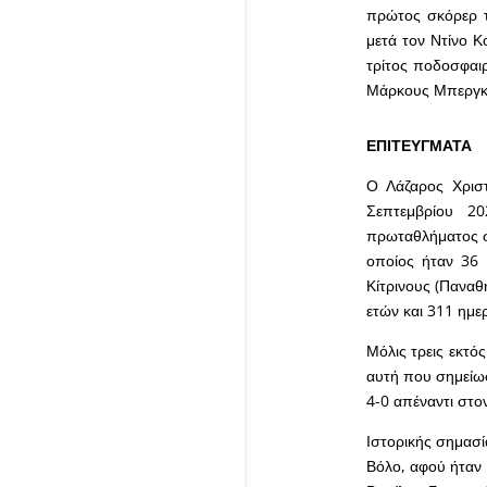
πρώτος σκόρερ τ
μετά τον Ντίνο Κ
τρίτος ποδοσφαιρ
Μάρκους Μπεργκ 
ΕΠΙΤΕΥΓΜΑΤΑ
Ο Λάζαρος Χρισ
Σεπτεμβρίου 2
πρωταθλήματος στ
οποίος ήταν 36 
Κίτρινους (Παναθ
ετών και 311 ημε
Μόλις τρεις εκτός
αυτή που σημείωσ
4-0 απέναντι στο
Ιστορικής σημασί
Βόλο, αφού ήταν 