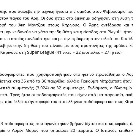
ής που ανέλεβε την τεχνική ηγεσία της ομάδας στον Φεβρουάριο του
 στον πάγκο του Άρη. Οι δύο ήττες στο ξεκίνημα οδήγησαν στη λύση 
ροφή του Άκη Μάντζιου στους Κίτρινους. Ο Άρης αντέδρασε και 
 μην κινδυνεύει να χάσει την 5η θέση και η είσοδος στα Playoffs ήταν
ου, ο οποίος συνδυάστηκε και με την πρόκριση στον τελικό του Κυπέ
νέβηκε στην 5η θέση του πίνακα με τους προπονητές της ομάδας κα
 Κίτρινους στη Super League (41 νίκες – 22 ισοπαλίες – 27 ήττες).
οσφαιριστές που χρησιμοποιήθηκαν στο φετινό πρωτάθλημα ο Λορ
ίστηκε στα 35 από τα 36 παιχνίδια, αλλά ο Γιακούμπ Μπράμπετς ήταν ε
επτά συμμετοχής (3.024) σε 32 συμμετοχές. Ενδιάμεσα, ο Βλαντιμίρ
επτά. Τρεις ήταν οι ποδοσφαιριστές που είχαν από μια παρουσία, ανά
ς που έκλεισε την καριέρα του στο ελληνικό ποδόσφαιρο και τους Κίτρ
33 ποδοσφαιρστές που αγωνίστηκαν βρήκαν δίχτυα και ο κορυφαίος ό
ρία ο Λορέν Μορόν που σημείωσε 20 τέρματα. Ο Ισπανός επιθετικ