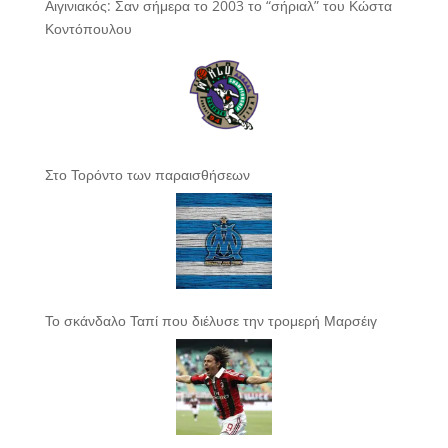
Αιγινιακός: Σαν σήμερα το 2003 το “σήριαλ” του Κώστα
Κοντόπουλου
Στο Τορόντο των παραισθήσεων
Το σκάνδαλο Ταπί που διέλυσε την τρομερή Μαρσέιγ