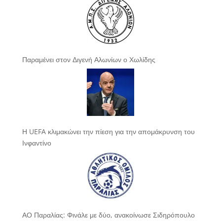
Παραμένει στον Διγενή Αλωνίων ο Χωλίδης
Η UEFA κλιμακώνει την πίεση για την απομάκρυνση του
Ινφαντίνο
ΑΟ Παραλίας: Φινάλε με δύο, ανακοίνωσε Σιδηρόπουλο