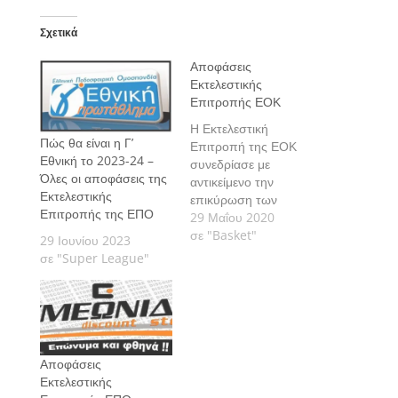
Σχετικά
Αποφάσεις
Εκτελεστικής
Επιτροπής ΕΟΚ
Η Εκτελεστική
Πώς θα είναι η Γ’
Επιτροπή της ΕΟΚ
Εθνική το 2023-24 –
συνεδρίασε με
Όλες οι αποφάσεις της
αντικείμενο την
Εκτελεστικής
επικύρωση των
Επιτροπής της ΕΠΟ
εισηγήσεων της
29 Μαΐου 2020
Επιτροπής
σε "Basket"
29 Ιουνίου 2023
Πρωταθλημάτων για
σε "Super League"
την τυπική περαίωση
των Εθνικών
πρωταθλημάτων της
περιόδου 2019-20, την
επικύρωση των
βαθμολογιών και την
Αποφάσεις
διάρθρωση των
Εκτελεστικής
κατηγοριών και των