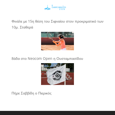
Φινάλε με 15η θέση του Σιφναίου στον προκριματικό των
10μ. Σταθερά
8άδα στο Neocom Open η Ουσταμπασίδου
Πήρε Σαββίδη ο Πιερικός