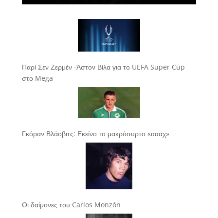
Παρί Σεν Ζερμέν -Άστον Βίλα για το UEFA Super Cup
στο Mega
Γκόραν Βλάοβιτς: Εκείνο το μακρόσυρτο «αααχ»
Οι δαίμονες του Carlos Monzón