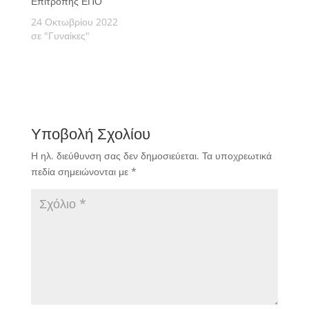
Επιτροπής ΕΠΟ
ομίλων για την
24 Οκτωβρίου 2022
αγωνιστική περίοδο
σε "Γυναίκες"
2020-21.
Υποβολή Σχολίου
Η ηλ. διεύθυνση σας δεν δημοσιεύεται.
Τα υποχρεωτικά
πεδία σημειώνονται με
*