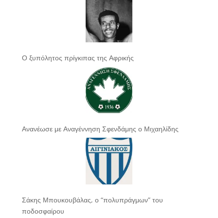
Ο ξυπόλητος πρίγκιπας της Αφρικής
Ανανέωσε με Αναγέννηση Σφενδάμης ο Μιχαηλίδης
Σάκης Μπουκουβάλας, ο “πολυπράγμων” του
ποδοσφαίρου