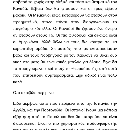
σοβαρό το χωρίς σταρ Μεξικό και τόσο και θεαματικό τον
Καναδά. Βέβαια δεν θα φτάσουν και οι τρεις εξίσου
μακριά. Οι Μεξικανοί ίσως καταφέρουν να φτάσουν στον
προημιτελικό, όπως πάντα όταν διοργανώνουν το
παγκόσμιο κύπελλο. Οι Καναδοί θα ζήσουν ένα όνειρο
αν φτάσουν στους 16. Οι πιο φιλόδοξοι και δικαίως είναι
οι Αμερικάνοι. Αλλά θέλω να τους δω κόντρα σε μια
ευρωπαϊκή ομάδα. Σε αυτούς που με εντυπωσίασαν
βάζω και τους Νορβηγούς: με τον Χααλαντ να βάζει δυο
γκολ στο ματς θα είναι κακός μπελάς για όλους. Είχα δει
το προηγούμενο σερί τους: το θεωρούσα όχι από αυτά
που επιτρέπουν συμπεράσματα. Είχα άδικο: είναι πολύ
καλά.
Ο,τι ακριβώς περίμενα
Είδα ακριβώς αυτό που περίμενα από την Ισπανία, την
Αγγλία, και την Πορτογαλία. Οι Ισπανοί έχουν μια κάποια
εξάρτηση από το Γιαμάλ και δεν θα μπορούσε να είναι
διαφορετικά. Είναι ο πιο χαρισματικός ποδοσφαιριστής
τους και είναι αυτός που μπορεί με μια ατομική ενέργεια