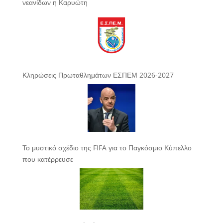
νεανίδων η Καρυώτη
Κληρώσεις Πρωταθλημάτων ΕΣΠΕΜ 2026-2027
Το μυστικό σχέδιο της FIFA για το Παγκόσμιο Κύπελλο
που κατέρρευσε