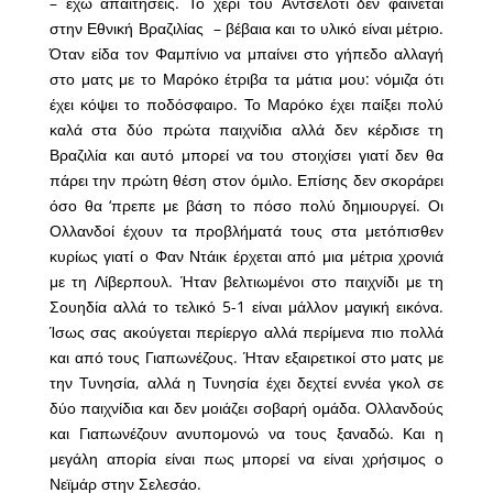
– έχω απαιτήσεις. Το χέρι του Αντσελότι δεν φαίνεται
στην Εθνική Βραζιλίας – βέβαια και το υλικό είναι μέτριο.
Όταν είδα τον Φαμπίνιο να μπαίνει στο γήπεδο αλλαγή
στο ματς με το Μαρόκο έτριβα τα μάτια μου: νόμιζα ότι
έχει κόψει το ποδόσφαιρο. Το Μαρόκο έχει παίξει πολύ
καλά στα δύο πρώτα παιχνίδια αλλά δεν κέρδισε τη
Βραζιλία και αυτό μπορεί να του στοιχίσει γιατί δεν θα
πάρει την πρώτη θέση στον όμιλο. Επίσης δεν σκοράρει
όσο θα ‘πρεπε με βάση το πόσο πολύ δημιουργεί. Οι
Ολλανδοί έχουν τα προβλήματά τους στα μετόπισθεν
κυρίως γιατί ο Φαν Ντάικ έρχεται από μια μέτρια χρονιά
με τη Λίβερπουλ. Ήταν βελτιωμένοι στο παιχνίδι με τη
Σουηδία αλλά το τελικό 5-1 είναι μάλλον μαγική εικόνα.
Ίσως σας ακούγεται περίεργο αλλά περίμενα πιο πολλά
και από τους Γιαπωνέζους. Ήταν εξαιρετικοί στο ματς με
την Τυνησία, αλλά η Τυνησία έχει δεχτεί εννέα γκολ σε
δύο παιχνίδια και δεν μοιάζει σοβαρή ομάδα. Ολλανδούς
και Γιαπωνέζουν ανυπομονώ να τους ξαναδώ. Και η
μεγάλη απορία είναι πως μπορεί να είναι χρήσιμος ο
Νεϊμάρ στην Σελεσάο.