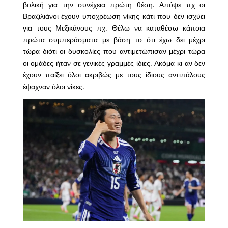
βολική για την συνέχεια πρώτη θέση. Απόψε πχ οι
Βραζιλιάνοι έχουν υποχρέωση νίκης κάτι που δεν ισχύει
για τους Μεξικάνους πχ. Θέλω να καταθέσω κάποια
πρώτα συμπεράσματα με βάση το ότι έχω δει μέχρι
τώρα διότι οι δυσκολίες που αντιμετώπισαν μέχρι τώρα
οι ομάδες ήταν σε γενικές γραμμές ίδιες. Ακόμα κι αν δεν
έχουν παίξει όλοι ακριβώς με τους ίδιους αντιπάλους
έψαχναν όλοι νίκες.