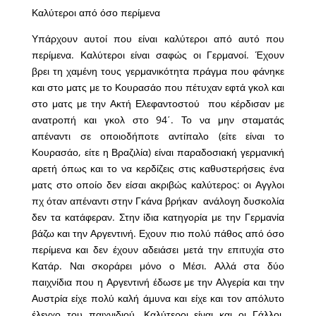
Καλύτεροι από όσο περίμενα
Υπάρχουν αυτοί που είναι καλύτεροι από αυτό που
περίμενα. Καλύτεροι είναι σαφώς οι Γερμανοί. Έχουν
βρει τη χαμένη τους γερμανικότητα πράγμα που φάνηκε
και στο ματς με το Κουρασάο που πέτυχαν εφτά γκολ και
στο ματς με την Ακτή Ελεφαντοστού που κέρδισαν με
ανατροπή και γκολ στο 94΄. Το να μην σταματάς
απέναντι σε οποιοδήποτε αντίπαλο (είτε είναι το
Κουρασάο, είτε η Βραζιλία) είναι παραδοσιακή γερμανική
αρετή όπως και το να κερδίζεις στις καθυστερήσεις ένα
ματς στο οποίο δεν είσαι ακριβώς καλύτερος: οι Αγγλοι
πχ όταν απέναντι στην Γκάνα βρήκαν ανάλογη δυσκολία
δεν τα κατάφεραν. Στην ίδια κατηγορία με την Γερμανία
βάζω και την Αργεντινή. Εχουν πιο πολύ πάθος από όσο
περίμενα και δεν έχουν αδειάσει μετά την επιτυχία στο
Κατάρ. Ναι σκοράρει μόνο ο Μέσι. Αλλά στα δύο
παιχνίδια που η Αργεντινή έδωσε με την Αλγερία και την
Αυστρία είχε πολύ καλή άμυνα και είχε και τον απόλυτο
έλεγχο του παιχνιδιού. Καλύτεροι είναι και οι Γάλλοι.