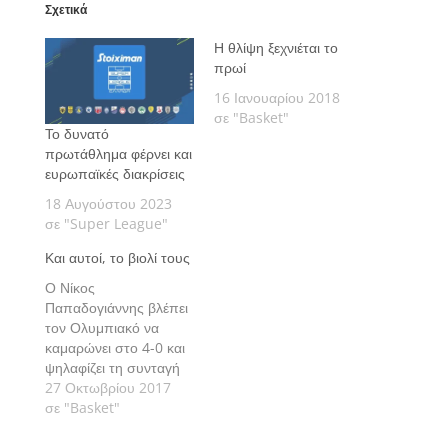
Σχετικά
Η θλίψη ξεχνιέται το
πρωί
16 Ιανουαρίου 2018
σε "Basket"
Το δυνατό
πρωτάθλημα φέρνει και
ευρωπαϊκές διακρίσεις
18 Αυγούστου 2023
σε "Super League"
Και αυτοί, το βιολί τους
Ο Νίκος
Παπαδογιάννης βλέπει
τον Ολυμπιακό να
καμαρώνει στο 4-0 και
ψηλαφίζει τη συνταγή
της επιτυχίας.
27 Οκτωβρίου 2017
σε "Basket"