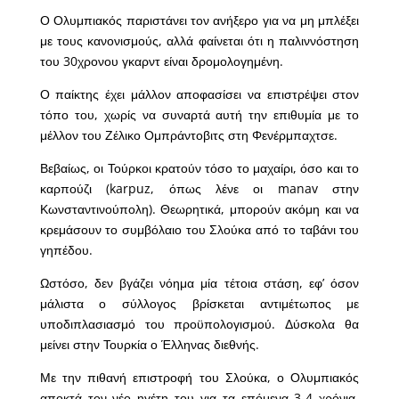
Ο Ολυμπιακός παριστάνει τον ανήξερο για να μη μπλέξει
με τους κανονισμούς, αλλά φαίνεται ότι η παλιννόστηση
του 30χρονου γκαρντ είναι δρομολογημένη.
Ο παίκτης έχει μάλλον αποφασίσει να επιστρέψει στον
τόπο του, χωρίς να συναρτά αυτή την επιθυμία με το
μέλλον του Ζέλικο Ομπράντοβιτς στη Φενέρμπαχτσε.
Βεβαίως, οι Τούρκοι κρατούν τόσο το μαχαίρι, όσο και το
καρπούζι (karpuz, όπως λένε οι manav στην
Κωνσταντινούπολη). Θεωρητικά, μπορούν ακόμη και να
κρεμάσουν το συμβόλαιο του Σλούκα από το ταβάνι του
γηπέδου.
Ωστόσο, δεν βγάζει νόημα μία τέτοια στάση, εφ’ όσον
μάλιστα ο σύλλογος βρίσκεται αντιμέτωπος με
υποδιπλασιασμό του προϋπολογισμού. Δύσκολα θα
μείνει στην Τουρκία ο Έλληνας διεθνής.
Με την πιθανή επιστροφή του Σλούκα, ο Ολυμπιακός
αποκτά τον νέο ηγέτη του για τα επόμενα 3-4 χρόνια,