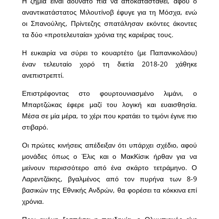
Η ζημιά είναι αδύνατο πια να αποκατασταθεί, αφού ο
αναντικατάστατος Μιλουτίνοβ έφυγε για τη Μόσχα, ενώ
οι Σπανούλης, Πρίντεζης σπατάλησαν εκόντες άκοντες
τα δύο «προτελευταία» χρόνια της καριέρας τους.
Η ευκαιρία να σύρει το κουαρτέτο (με Παπανικολάου)
έναν τελευταίο χορό τη διετία 2018-20 χάθηκε
ανεπιστρεπτί.
Επιστρέφοντας στο φουρτουνιασμένο λιμάνι, ο
Μπαρτζώκας έφερε μαζί του λογική και ευαισθησία.
Μέσα σε μία μέρα, το χέρι που κρατάει το τιμόνι έγινε πιο
στιβαρό.
Οι πρώτες κινήσεις απέδειξαν ότι υπάρχει σχέδιο, αφού
μονάδες όπως ο Έλις και ο ΜακΚίσικ ήρθαν για να
μείνουν περισσότερο από ένα σκάρτο τετράμηνο. Ο
Λαρεντζάκης, βγαλμένος από τον πυρήνα των 8-9
βασικών της Εθνικής Ανδρών, θα φορέσει τα κόκκινα επί
χρόνια.