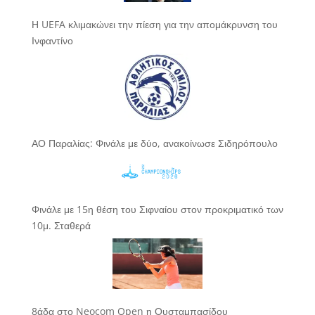
Η UEFA κλιμακώνει την πίεση για την απομάκρυνση του
Ινφαντίνο
ΑΟ Παραλίας: Φινάλε με δύο, ανακοίνωσε Σιδηρόπουλο
Φινάλε με 15η θέση του Σιφναίου στον προκριματικό των
10μ. Σταθερά
8άδα στο Neocom Open η Ουσταμπασίδου