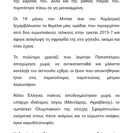
της καρδιάς του, αλλά και της βαθιάς πίκρας του,
περπάτησε πάνω σε γη μισοκαμμένη.
Οι 18 μήνες του Μπλατ (και του Κεμζούρα)
ξεχαρβάλωσαν τα θεμέλια μίας ομάδας που προερχόταν
από δύο ευρωπαϊκούς τελικούς στην τριετία 2015-7 και
άφηνε ανάγλυφη τη σφραγίδα της στο γήπεδο, ακόμα και
όταν έχανε.
Το πολύτιμο γρανάζι που λεγόταν Παπαπέτρου
αποχώρησε χωρίς να αντικατασταθεί και μάλιστα
κατέληξε τον άσπονδο εχθρό, οι ξένοι που αποκτήθηκαν
ήταν στις περισσότερες περιπτώσεις μέτριοι
λεγεωνάριοι.
Άλλοι Έλληνες παίκτες αποδεσμεύτηκαν χωρίς να
υπάρχει ιδιαίτερος λόγος (Μάντζαρης, Αγραβάνης), το
«μπάσκετ Ολυμπιακού» της εποχής Σφαιρόπουλου
σκόρπισε στους πέντε ανέμους και το εύρωστο σκάφος
έγινε καρυδότσουφλο.