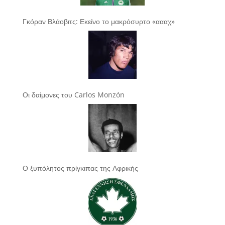
Γκόραν Βλάοβιτς: Εκείνο το μακρόσυρτο «αααχ»
Οι δαίμονες του Carlos Monzón
Ο ξυπόλητος πρίγκιπας της Αφρικής