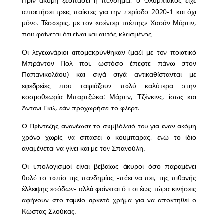
Πριν ακόμη ξεσπάσει η πανδημία, ο Ολυμπιακός είχε
αποκτήσει τρεις παίκτες για την περίοδο 2020-1 και όχι
μόνο. Τέσσερις, με τον «σέντερ τσέπης» Χασάν Μάρτιν,
που φαίνεται ότι είναι και αυτός κλεισμένος.
Οι λεγεωνάριοι απομακρύνθηκαν (μαζί με τον ποιοτικό
Μπράντον Πολ που ωστόσο έπεφτε πάνω στον
Παπανικολάου) και σιγά σιγά αντικαθίστανται με
εφεδρείες που ταιριάζουν πολύ καλύτερα στην
κοσμοθεωρία Μπαρτζώκα: Μάρτιν, Τζένκινς, ίσως και
Άντονι Γκιλ, εάν προχωρήσει το φλερτ.
Ο Πρίντεζης ανανέωσε το συμβόλαιό του για έναν ακόμη
χρόνο χωρίς να σπάσει ο κουμπαράς, ενώ το ίδιο
αναμένεται να γίνει και με τον Σπανούλη.
Οι υπολογισμοί είναι βεβαίως άκυροι όσο παραμένει
θολό το τοπίο της πανδημίας -πάει να πει, της πιθανής
έλλειψης εσόδων- αλλά φαίνεται ότι οι έως τώρα κινήσεις
αφήνουν στο ταμείο αρκετό χρήμα για να αποκτηθεί ο
Κώστας Σλούκας.