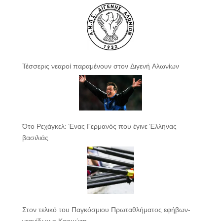
Τέσσερις νεαροί παραμένουν στον Διγενή Αλωνίων
Ότο Ρεχάγκελ: Ένας Γερμανός που έγινε Έλληνας
βασιλιάς
Στον τελικό του Παγκόσμιου Πρωταθλήματος εφήβων-
νεανίδων η Καρυώτη