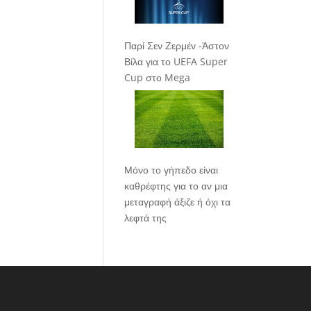
Παρί Σεν Ζερμέν -Άστον
Βίλα για το UEFA Super
Cup στο Mega
Μόνο το γήπεδο είναι
καθρέφτης για το αν μια
μεταγραφή άξιζε ή όχι τα
λεφτά της