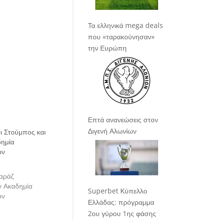
Τα ελληνικά mega deals
που «ταρακούνησαν»
την Ευρώπη
Επτά ανανεώσεις στον
Διγενή Αλωνίων
ι Στούμπος και
δημία
ων
παράζ
 Ακαδημία
Superbet Κύπελλο
ων
Ελλάδας: πρόγραμμα
2ου γύρου 1ης φάσης