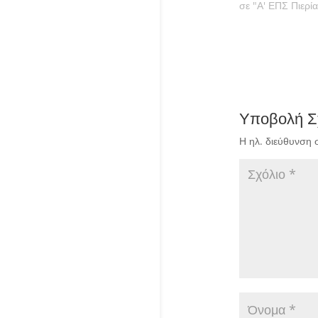
σε "Α' ΕΠΣ Πιερία
Υποβολή Σ
Η ηλ. διεύθυνση 