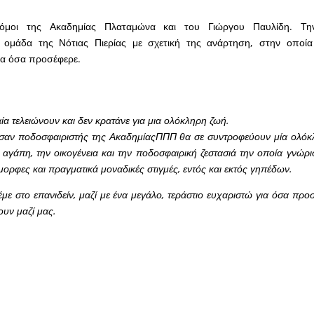
όμοι της Ακαδημίας Πλαταμώνα και του Γιώργου Παυλίδη. Την
ομάδα της Νότιας Πιερίας με σχετική της ανάρτηση, στην οποία 
ια όσα προσέφερε.
ία τελειώνουν και δεν κρατάνε για μια ολόκληρη ζωή.
 σαν ποδοσφαιριστής της ΑκαδημίαςΠΠΠ θα σε συντροφεύουν μία ολόκ
 αγάπη, την οικογένεια και την ποδοσφαιρική ζεστασιά την οποία γνώρ
ορφες και πραγματικά μοναδικές στιγμές, εντός και εκτός γηπέδων.
έμε στο επανιδείν, μαζί με ένα μεγάλο, τεράστιο ευχαριστώ για όσα πρ
ουν μαζί μας.