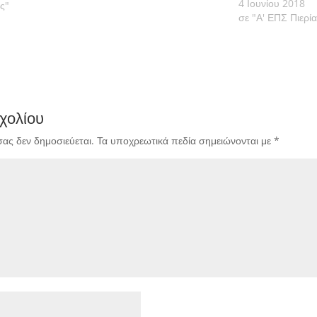
4 Ιουνίου 2018
ς"
σε "Α' ΕΠΣ Πιερί
χολίου
σας δεν δημοσιεύεται.
Τα υποχρεωτικά πεδία σημειώνονται με
*