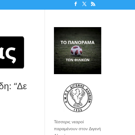
η: “Δε
Τέσσερις νεαροί
παραμένουν στον Διγενή