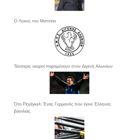
Ο Λύκος του Ματσέιο
Τέσσερις νεαροί παραμένουν στον Διγενή Αλωνίων
Ότο Ρεχάγκελ: Ένας Γερμανός που έγινε Έλληνας
βασιλιάς