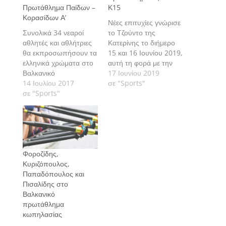
Πρωτάθλημα Παίδων –
Κ15
Κορασίδων Α’
Νέες επιτυχίες γνώρισε
Συνολικά 34 νεαροί
το Τζούντο της
αθλητές και αθλήτριες
Κατερίνης το διήμερο
θα εκπροσωπήσουν τα
15 και 16 Ιουνίου 2019,
ελληνικά χρώματα στο
αυτή τη φορά με την
Βαλκανικό
Πρίφτη Φανή του ΓΑΣ
17 Ιουνίου 2019
Πρωτάθλημα Παίδων –
14 Ιουλίου 2017
Αλέξανδρος Κατερίνης
σε "Sports"
Κορασίδων Α’ που θα
σε "Sports"
να στέφεται Αργυρή
διεξαχθεί το τριήμερο
Βαλκανιονίκης στο
28-30 Ιουλίου στη
Βαλκανικό
Θεσσαλονίκη.
Πρωτάθλημα Τζούντο
Παίδων – Κορασίδων Α’
στα Σκόπια.
Φοροζίδης,
Κυριζόπουλος,
Παπαδόπουλος και
Πισαλίδης στο
Βαλκανικό
πρωτάθλημα
κωπηλασίας