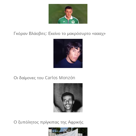
Γκόραν Βλάοβιτς: Εκείνο το μακρόσυρτο «αααχ»
Οι δαίμονες του Carlos Monzón
Ο ξυπόλητος πρίγκιπας της Αφρικής