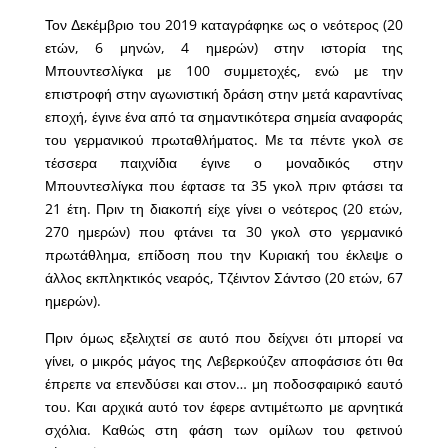
Τον Δεκέμβριο του 2019 καταγράφηκε ως ο νεότερος (20
ετών, 6 μηνών, 4 ημερών) στην ιστορία της
Μπουντεσλίγκα με 100 συμμετοχές, ενώ με την
επιστροφή στην αγωνιστική δράση στην μετά καραντίνας
εποχή, έγινε ένα από τα σημαντικότερα σημεία αναφοράς
του γερμανικού πρωταθλήματος. Με τα πέντε γκολ σε
τέσσερα παιχνίδια έγινε ο μοναδικός στην
Μπουντεσλίγκα που έφτασε τα 35 γκολ πριν φτάσει τα
21 έτη. Πριν τη διακοπή είχε γίνει ο νεότερος (20 ετών,
270 ημερών) που φτάνει τα 30 γκολ στο γερμανικό
πρωτάθλημα, επίδοση που την Κυριακή του έκλεψε ο
άλλος εκπληκτικός νεαρός, Τζέιντον Σάντσο (20 ετών, 67
ημερών).
Πριν όμως εξελιχτεί σε αυτό που δείχνει ότι μπορεί να
γίνει, ο μικρός μάγος της Λεβερκούζεν αποφάσισε ότι θα
έπρεπε να επενδύσει και στον… μη ποδοσφαιρικό εαυτό
του. Και αρχικά αυτό τον έφερε αντιμέτωπο με αρνητικά
σχόλια. Καθώς στη φάση των ομίλων του φετινού