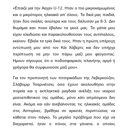
«Επαιζε για την Ααχεν U-12. Hταν ο πιο μικροκαμωμένος
και ο μικρότερος ηλικιακά απ’ όλους. Τα δικά μας παιδιά,
ήταν δύο σκάλες ανώτερα και τους διέλυσαν με 8-3. Δεν
θυμάμαι καν ποιοι έβαλαν τα γκολ μας. Τα μάτια μου
είχαν κλειδώσει και παρακολουθούσαν τους αντίπαλους,
εκείνον. Εβαλε τα τρία δικά τους. Ηταν η πρώτη υπέροχη
εντύπωσή μου από τον Κάι Χάβερτς και δεν υπήρχε
περίπτωση να μην τον πάρω μαζί μου φεύγοντας.
Ημουν σίγουρος ότι ο ποδοσφαιρικός πλανήτης αργά ή
γρήγορα θα συμφωνούσε μαζί μου».
Για τον προπονητή των πιτσιρικάδων της Λεβερκούζεν,
Σλάβομιρ Τσαρνιέτσκι, όσα έχουν ακολουθήσει στην
πορεία και η εκπληκτικά ραγδαία ανέλιξη του νεαρού
μεσοεπιθετικού της ομάδας, μόνο κάτι απρόσμενο δεν
είναι. Ακόμα και εάν ανεβαίνοντας τις ηλικιακές ομάδες
στις Ασπιρίνες, βρέθηκε σε αρκετές περιπτώσεις να
κάθεται στον πάγκο. Το μεγάλο πρόβλημα που είχε να
διαχειριστεί, ήταν ο πόνος στα γόνατα, ο οποίος