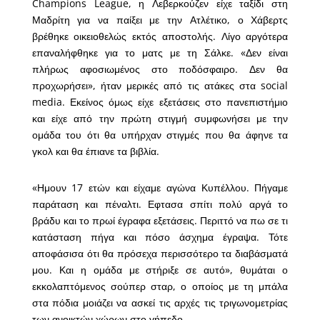
Champions League, η Λεβερκούζεν είχε ταξίδι στη
Μαδρίτη για να παίξει με την Ατλέτικο, ο Χάβερτς
βρέθηκε οικειοθελώς εκτός αποστολής. Λίγο αργότερα
επαναλήφθηκε για το ματς με τη Σάλκε. «Δεν είναι
πλήρως αφοσιωμένος στο ποδόσφαιρο. Δεν θα
προχωρήσει», ήταν μερικές από τις ατάκες στα social
media. Εκείνος όμως είχε εξετάσεις στο πανεπιστήμιο
και είχε από την πρώτη στιγμή συμφωνήσει με την
ομάδα του ότι θα υπήρχαν στιγμές που θα άφηνε τα
γκολ και θα έπιανε τα βιβλία.
«Ημουν 17 ετών και είχαμε αγώνα Κυπέλλου. Πήγαμε
παράταση και πέναλτι. Εφτασα σπίτι πολύ αργά το
βράδυ και το πρωί έγραφα εξετάσεις. Περιττό να πω σε τι
κατάσταση πήγα και πόσο άσχημα έγραψα. Τότε
αποφάσισα ότι θα πρόσεχα περισσότερο τα διαβάσματά
μου. Και η ομάδα με στήριξε σε αυτό», θυμάται ο
εκκολαπτόμενος σούπερ σταρ, ο οποίος με τη μπάλα
στα πόδια μοιάζει να ασκεί τις αρχές τις τριγωνομετρίας
των ανοικτών χώρων στο γήπεδο.