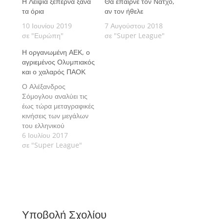
Η Λειψία ξεπερνά ξανά
Θα έπαιρνε τον Νάτχο,
τα όρια
αν τον ήθελε
10 Ιουνίου 2019
7 Αυγούστου 2018
σε "Ευρώπη"
σε "Super League"
Η οργανωμένη ΑΕΚ, ο
αγριεμένος Ολυμπιακός
και ο χαλαρός ΠΑΟΚ
Ο Αλέξανδρος
Σόμογλου αναλύει τις
έως τώρα μεταγραφικές
κινήσεις των μεγάλων
του ελληνικού
ποδοσφαίρου που
6 Ιουλίου 2017
μοιάζουν να έχουν
σε "Super League"
εντελώς διαφορετικά
χαρακτηριστικά.
Υποβολή Σχολίου