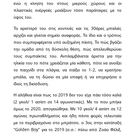
ενώ η κίνηση του στους μικρούς χώρους και οι
πλαστικές ενέργειές μοιάζουν τόσο παράταιρες με το
ύψος του.
Το αριστερό του στις κοντινές και τις 30άρες μπαλιές
αρχίζει και γίνεται σημείο αναφοράς. Το ίδιο και ο τρόπος
που συμπεριφέρεται υπό αυξημένη πίεση. Το πώς βγάζει
την ομάδα από τη δύσκολη θέση, πώς απελευθερώνει
τους συμπαίκτες του. Αντιλαμβάνεται άριστα για την
ηλικία του το πότε χρειάζεται μία κάθετη, πότε να ανοίξει
το παιχνίδι στα πλάγια, να παίξει το 1-2, να κρατήσει
μπάλα, να τη δώσει σε μία επαφή ή να επιχειρήσει ο
ίδιος τη διείσδυση.
Η αλήθεια είναι πως το 2019 δεν του είχε πάει τόσο καλά
(2 γκολ/ 1 ασίστ σε 14 αγωνιστικές). Με το που μπήκε
όμως το 2020, απογειώθηκε. Με 10 γκολ/ 4 ασίστ σε 12
αγώνες πρωταθλήματος και ήδη πέντε φορές τελευταία
με το περιβραχιόνιο στο μπράτσο, ο 3ος στην κατάταξη
“Golden Boy” για το 2019 (σ.σ.: πίσω από Ζοάο Φέλιξ,