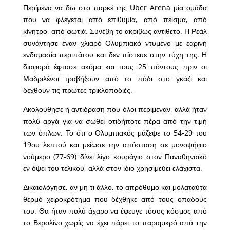
Περίμενα να δω στο παρκέ της Uber Arena μία ομάδα
που να φλέγεται από επιθυμία, από πείσμα, από
κίνητρο, από φωτιά. Συνέβη το ακριβώς αντίθετο. Η Ρεάλ
συνάντησε έναν χλιαρό Ολυμπιακό ντυμένο με εαρινή
ενδυμασία περιπάτου και δεν πίστευε στην τύχη της. Η
διαφορά έφτασε ακόμα και τους 25 πόντους πριν οι
Μαδριλένοι τραβήξουν από το πόδι στο γκάζι και
δεχθούν τις πρώτες τρικλοποδιές.
Ακολούθησε η αντίδραση που όλοι περίμεναν, αλλά ήταν
πολύ αργά για να σωθεί οτιδήποτε πέρα από την τιμή
των όπλων. Το ότι ο Ολυμπιακός μάζεψε το 54-29 του
19ου λεπτού και μείωσε την απόσταση σε μονοψήφιο
νούμερο (77-69) δίνει λίγο κουράγιο στον Παναθηναϊκό
εν όψει του τελικού, αλλά στον ίδιο χρησιμεύει ελάχιστα.
Δικαιολόγησε, αν μη τι άλλο, το απρόθυμο και μολαταύτα
θερμό χειροκρότημα που δέχθηκε από τους οπαδούς
του. Θα ήταν πολύ άχαρο να έφευγε τόσος κόσμος από
το Βερολίνο χωρίς να έχει πάρει το παραμικρό από την