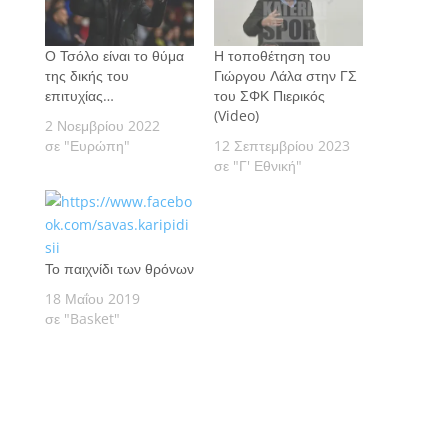
Ο Τσόλο είναι το θύμα
Η τοποθέτηση του
της δικής του
Γιώργου Λάλα στην ΓΣ
επιτυχίας…
του ΣΦΚ Πιερικός
(Video)
2 Νοεμβρίου 2022
σε "Ευρώπη"
12 Σεπτεμβρίου 2023
σε "Γ' Εθνική"
Το παιχνίδι των θρόνων
18 Μαΐου 2019
σε "Basket"