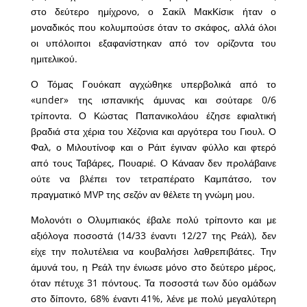
στο δεύτερο ημίχρονο, ο Σακίλ ΜακΚίσικ ήταν ο
μοναδικός που κολυμπούσε όταν το σκάφος, αλλά όλοι
οι υπόλοιποι εξαφανίστηκαν από τον ορίζοντα του
ημιτελικού.
Ο Τόμας Γουόκαπ αγχώθηκε υπερβολικά από το
«under» της ισπανικής άμυνας και σούταρε 0/6
τρίποντα. Ο Κώστας Παπανικολάου έζησε εφιαλτική
βραδιά στα χέρια του Χέζονια και αργότερα του Γιουλ. Ο
Φαλ, ο Μιλουτίνοφ και ο Ράιτ έγιναν φύλλο και φτερό
από τους Ταβάρες, Πουαριέ. Ο Κάνααν δεν προλάβαινε
ούτε να βλέπει τον τετραπέρατο Καμπάτσο, τον
πραγματικό MVP της σεζόν αν θέλετε τη γνώμη μου.
Μολονότι ο Ολυμπιακός έβαλε πολύ τρίποντο και με
αξιόλογα ποσοστά (14/33 έναντι 12/27 της Ρεάλ), δεν
είχε την πολυτέλεια να κουβαλήσει λαθρεπιβάτες. Την
άμυνά του, η Ρεάλ την ένιωσε μόνο στο δεύτερο μέρος,
όταν πέτυχε 31 πόντους. Τα ποσοστά των δύο ομάδων
στο δίποντο, 68% έναντι 41%, λένε με πολύ μεγαλύτερη