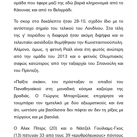
ομάδα που έφερε μαζί της εδώ βαριά κληρονομιά από το
Κάουνας και από το Βελιγράδι.
Το σκορ στο δεκάλεπτο ήταν 28-10, σχεδόν ίδιο με το
αντίστοιχο σημείο του τελικού του Λονδίνου. Στα τέλη
της γ’ περιόδου η διαφορά ήταν ακόμη διψήφια και οι
τελευταίοι αισιόδοξοι θυμήθηκαν την Κωνσταντινούπολη.
Αλίμονο, όμως, η φετινή Ρεάλ είναι έτη φωτός ανώτερη
από την ομάδα του 2013 και ο φετινός Ολυμπιακός
σαφώς κατώτερος από την ταξιαρχία του Σπανούλη και
του Πρίντεζη.
«Παίξτε σκάκι», τον πρόσταξαν οι οπαδοί του
Παναθηναϊκού στη μοναδική κόσμια καζούρα της
βραδιάς. Ο Γιώργος Μπαρτζώκας επιχείρησε να
τουμπάρει τον ημιτελικό με δύο αξιωματικούς και ένα
άτι, ωστόσο μία βασίλισσα δεν πέφτει αν δεν τη ρίξεις με
πύργους και με βασιλιά.
Ο Άλεκ Πίτερς (20) και ο Νάιτζελ Γουίλιαμς-Γκος
(13) πέτυχαν 33 από τους 39 «ερυθρόλευκους» πόντους