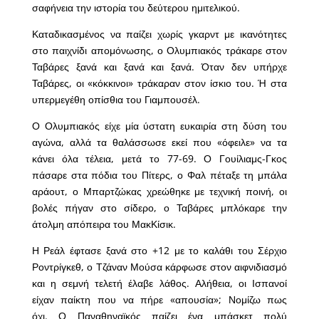
σαφήνεια την ιστορία του δεύτερου ημιτελικού.
Καταδικασμένος να παίζει χωρίς γκαρντ με ικανότητες
στο παιχνίδι απομόνωσης, ο Ολυμπιακός τράκαρε στον
Ταβάρες ξανά και ξανά και ξανά. Όταν δεν υπήρχε
Ταβάρες, οι «κόκκινοι» τράκαραν στον ίσκιο του. Ή στα
υπερμεγέθη οπίσθια του Γιαμπουσέλ.
Ο Ολυμπιακός είχε μία ύστατη ευκαιρία στη δύση του
αγώνα, αλλά τα θαλάσσωσε εκεί που «όφειλε» να τα
κάνει όλα τέλεια, μετά το 77-69. Ο Γουίλιαμς-Γκος
πάσαρε στα πόδια του Πίτερς, ο Φαλ πέταξε τη μπάλα
αράουτ, ο Μπαρτζώκας χρεώθηκε με τεχνική ποινή, οι
βολές πήγαν στο σίδερο, ο Ταβάρες μπλόκαρε την
άτολμη απόπειρα του ΜακΚίσικ.
Η Ρεάλ έφτασε ξανά στο +12 με το καλάθι του Σέρχιο
Ροντρίγκεθ, ο Τζάναν Μούσα κάρφωσε στον αιφνιδιασμό
και η σεμνή τελετή έλαβε λάθος. Αλήθεια, οι Ισπανοί
είχαν παίκτη που να πήρε «απουσία»; Νομίζω πως
όχι. Ο Παναθηναϊκός παίζει ένα μπάσκετ πολύ