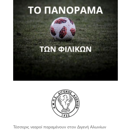
Τέσσερις νεαροί παραμένουν στον Διγενή Αλωνίων