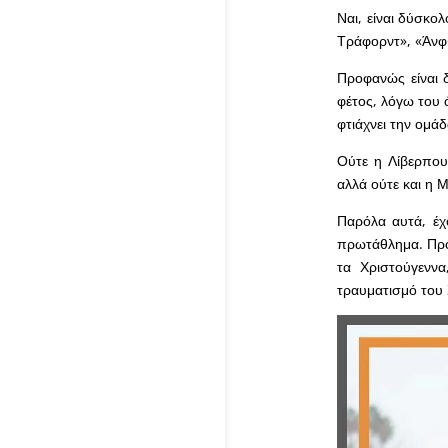
Ναι, είναι δύσκο
Τράφορντ», «Άνφι
Προφανώς είναι δ
φέτος, λόγω του 
φτιάχνει την ομάδ
Ούτε η Λίβερπου
αλλά ούτε και η 
Παρόλα αυτά, έχ
πρωτάθλημα. Πρόσ
τα Χριστούγεννα
τραυματισμό του