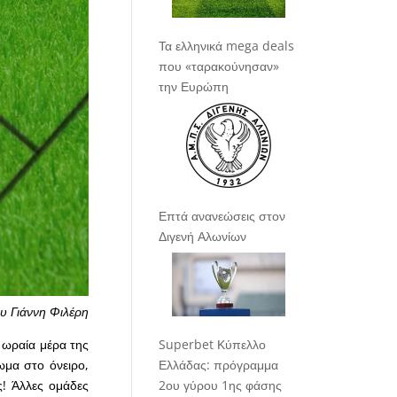
Τα ελληνικά mega deals
που «ταρακούνησαν»
την Ευρώπη
Επτά ανανεώσεις στον
Διγενή Αλωνίων
υ Γιάννη Φιλέρη
Superbet Κύπελλο
 ωραία μέρα της
Ελλάδας: πρόγραμμα
ωμα στο όνειρο,
2ου γύρου 1ης φάσης
ς! Άλλες ομάδες