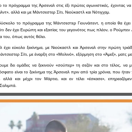
λο το πρόγραμμα της Άρσεναλ στις έξι πρώτες αγωνιστικές, έχοντας να
λντ», αλλά και με Μάντσεστερ Σίτι, Νιούκαστλ και Νότιγχαμ.
ύσκολο το πρόγραμμα της Μάντσεστερ Γιουνάιτεντ, η οποία θα έχει 
ότι δεν έχει Ευρώπη και εξαιτίας του γεγονότος πως πλέον, ο Ρούμπεν 
α του, όπως αυτός θέλει.
λ έχει εύκολο ξεκίνημα, με Νιούκαστλ και Άρσεναλ στην πρώτη τρι
Μάντσεστερ Σίτι, με έναρξη στο «Μολινό», εξόρμηση στο «Άμεξ», ματς μ
ουμε δει ομάδες να ξεκινούν «σούπερ» τη σεζόν και στο τέλος, να 
φατο είναι το ξεκίνημα της Άρσεναλ πριν από τρία χρόνια, που ήταν 
, αλλά και μέχρι τον Μάρτιο, και εν τέλει «έσκασε», επηρεαζόμε
 Σαλιμπά.