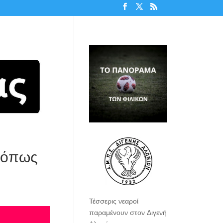
, όπως
Τέσσερις νεαροί
παραμένουν στον Διγενή