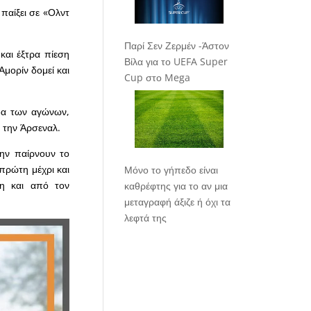
 παίξει σε «Ολντ
Παρί Σεν Ζερμέν -Άστον
και έξτρα πίεση
Βίλα για το UEFA Super
Αμορίν δομεί και
Cup στο Mega
άδα των αγώνων,
ε την Άρσεναλ.
μην παίρνουν το
πρώτη μέχρι και
Μόνο το γήπεδο είναι
νη και από τον
καθρέφτης για το αν μια
μεταγραφή άξιζε ή όχι τα
λεφτά της