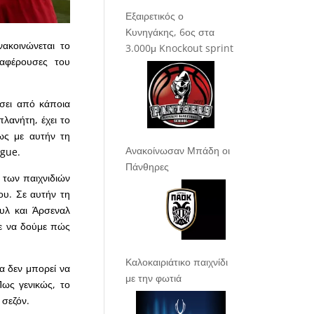
Εξαιρετικός ο
Κυνηγάκης, 6ος στα
ακοινώνεται το
3.000μ Knockout sprint
ιαφέρουσες του
ήσει από κάποια
λανήτη, έχει το
πως με αυτήν τη
Ανακοίνωσαν Μπάδη οι
ague.
Πάνθηρες
ά των παιχνιδιών
ου. Σε αυτήν τη
υλ και Άρσεναλ
με να δούμε πώς
Καλοκαιριάτικο παιχνίδι
α δεν μπορεί να
με την φωτιά
ως γενικώς, το
 σεζόν.