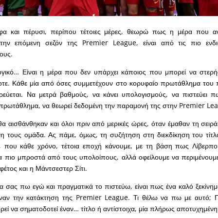
α και πέρυσι, περίπου τέτοιες μέρες, θεωρώ πως η μέρα που αν
την επόμενη σεζόν της Premier League, είναι από τις πιο ενδ
ους.
λογικό… Είναι η μέρα που δεν υπάρχει κάποιος που μπορεί να στερ
οτε. Κάθε μία από όσες συμμετέχουν στο κορυφαίο πρωτάθλημα του π
ιρεύεται. Να μετρά βαθμούς, να κάνει υπολογισμούς, να πιστεύει 
 πρωτάθλημα, να θεωρεί δεδομένη την παραμονή της στην Premier Le
 θα αισθάνθηκαν και όλοι πριν από μερικές ώρες, όταν έμαθαν τη σειρ
η τους ομάδα. Ας πάμε, όμως, τη συζήτηση στη διεκδίκηση του τίτλ
, που κάθε χρόνο, τέτοια εποχή κάνουμε, με τη βάση πως Λίβερπο
μα πιο μπροστά από τους υπολοίπους, αλλά οφείλουμε να περιμένου
φέτος και η Μάντσεστερ Σίτι.
 σας πω εγώ και πραγματικά το πιστεύω, είναι πως ένα καλό ξεκίνημ
έναν την κατάκτηση της Premier League. Τι θέλω να πω με αυτό; Π
ορεί να σηματοδοτεί έναν… τίτλο ή αντίστοιχα, μία πλήρως αποτυχημένη