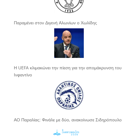
Παραμένει στον Διγενή Αλωνίων ο Χωλίδης
Η UEFA κλιμακώνει την πίεση για την απομάκρυνση του
Ινφαντίνο
ΑΟ Παραλίας: Φινάλε με δύο, ανακοίνωσε Σιδηρόπουλο