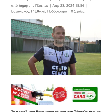
από
Δημήτρης Πάππας
|
Απρ 28, 2024 15:56
|
Βατανιακός
,
Γ' Εθνική
,
Ποδόσφαιρο
|
0 Σχόλια
Το παιχνίδι του Βατανιακού κόντρα στη Ζάκυνθο ήταν το