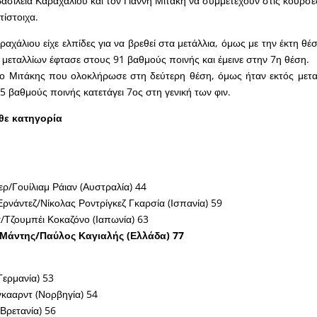
ασιλεία Καραχάλιου και τον Γιάννη Μιτάκη να συμμετέχουν στις κούρσε
τίστοιχα.
ραχάλιου είχε ελπίδες για να βρεθεί στα μετάλλια, όμως με την έκτη θ
μεταλλίων έφτασε στους 91 βαθμούς ποινής και έμεινε στην 7η θέση.
ν ο Μιτάκης που ολοκλήρωσε στη δεύτερη θέση, όμως ήταν εκτός μετ
5 βαθμούς ποινής κατετάγει 7ος στη γενική των φιν.
άθε κατηγορία
ρ/Γουίλιαμ Ράιαν (Αυστραλία) 44
Ερνάντεζ/Νίκολας Ροντρίγκεζ Γκαρσία (Ισπανία) 59
α/Τζουμπέι Κοκαζόνο (Ιαπωνία) 63
 Μάντης/Παύλος Καγιαλής (Ελλάδα) 77
Γερμανία) 53
κααρντ (Νορβηγία) 54
(Βρετανία) 56