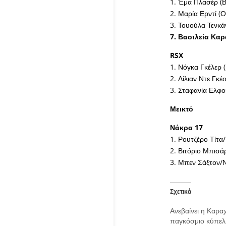
1. Έμα Πλασέρ (Β
2. Μαρία Ερντί (
3. Τουούλα Τενκά
7. Βασιλεία Καρ
RSX
1. Νόγκα Γκέλερ 
2. Λίλιαν Ντε Γκέ
3. Σταφανία Ελφο
Μεικτό
Νάκρα 17
1. Ρουτζέρο Τίτα/
2. Βιτόριο Μπισά
3. Μπεν Σάξτον/Ν
Σχετικά
Ανεβαίνει η Καρα
παγκόσμιο κύπελ