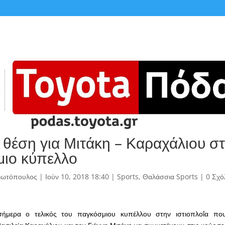
θέση για Μιτάκη – Καραχάλιου σ
ιο κύπελλο
γιωτόπουλος
|
Ιούν 10, 2018 18:40
|
Sports
,
Θαλάσσια Sports
|
0 Σχό
ήμερα ο τελικός του παγκόσμιου κυπέλλου στην ιστιοπλοΐα που