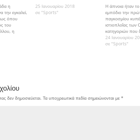
άδα η
25 Ιανουαρίου 2018
H άπνοια ήταν το
α την εγκαλεί,
σε "Sports"
εμπόδιο την πρώ
μως όπου
παγκοσμίου κυπ
ός του
ιστιοπλοΐας των
λλου, η
κατηγοριών που δ
ιου
Μαϊάμι, με τη Βασ
24 Ιανουαρίου 2
ίχνει έτοιμη να
Καραχάλιου στα ρ
σε "Sports"
.
Γιάννη Μιτάκη στ
αγωνίζονται για τ
χολίου
σας δεν δημοσιεύεται.
Τα υποχρεωτικά πεδία σημειώνονται με
*