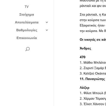
Μασσαλία με τη Β
ράντιαλ και φιν αν
TV
Στοίχημα
Στα ράντιαλ, η Κα
στην κούρσα των 
Αποτελέσματα
Εξαιρετικός ήτα
Βαθμολογίες
την κούρσα. Με 8
Επικοινωνία
Οι νικητές σε κ
Άνδρες
470
1. Μάθιο Μπλέτσε
2. Ζορντί Ξαμάρ 
3. Κεϊτζού Οκάντ
11. Παναγιώτης
Λέιζερ
1. Φίλιπ Μπουλ (
2. Χέρμαν Τόμασγ
3. Έλιοτ Χάνσον 