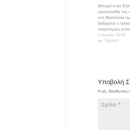
Μπορεί στην Ελλ
ομοσπονδία της ν
στη Μασσαλία ό
διεξάγεται ο τελικ
παγκόσμιου κυπέ
Βασιλεία Καραχάλ
6 Ιουνίου 2018
επανέκαμψε και δε
σε "Sports"
μπει στα μετάλλια
Υποβολή Σ
Η ηλ. διεύθυνση 