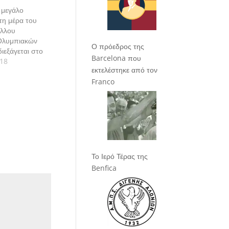
 μεγάλο
τη μέρα του
έλλου
 Ολυμπιακών
Ο πρόεδρος της
ιεξάγεται στο
Barcelona που
ιλεία
018
εκτελέστηκε από τον
άντιαλ και τον
Franco
α φιν να μην
ο λόγο αυτό.
Το Ιερό Τέρας της
Benfica