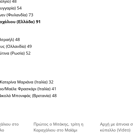
έλγιο) 48
Ουγγαρία) 54
νεν (Φινλανδία) 73
αχάλιου (Ελλάδα) 91
(Ισραήλ) 48
ους (Ολλανδία) 49
ύτινα (Ρωσία) 52
Κατερίνα Μαριάνα (Ιταλία) 32
ρο/Μαέλε Φρασκάρι (Ιταλία) 41
ικολά Μπονιφάς (Βρετανία) 48
χάλιου στο
Πρώτος ο Μιτάκης, τρίτη η
Αρχή με άπνοια 
λο
Καραχάλιου στο Μαϊάμι
κύπελλο (Video)